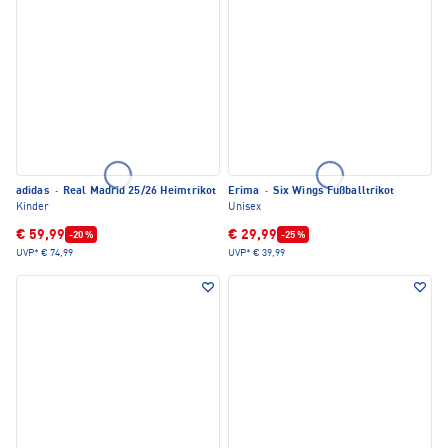
adidas
·
Real Madrid 25/26 Heimtrikot
Erima
·
Six Wings Fußballtrikot
Kinder
Unisex
€ 59,99
€ 29,99
-20 %
-25 %
UVP*
€ 74,99
UVP*
€ 39,99