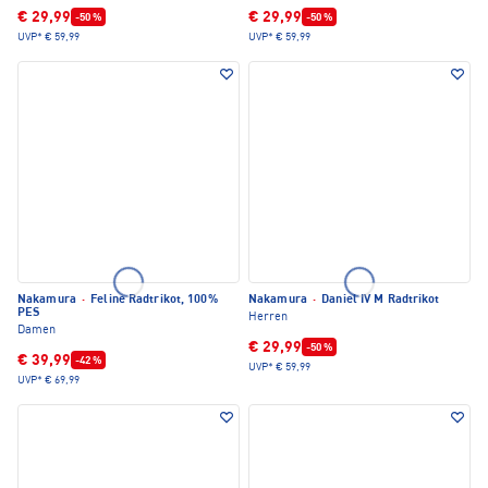
€ 29,99
€ 29,99
-50 %
-50 %
UVP*
€ 59,99
UVP*
€ 59,99
Nakamura
·
Feline Radtrikot, 100%
Nakamura
·
Daniel IV M Radtrikot
PES
Herren
Damen
€ 29,99
-50 %
€ 39,99
-42 %
UVP*
€ 59,99
UVP*
€ 69,99