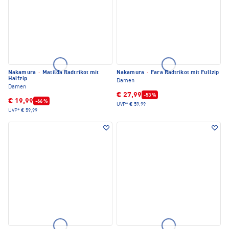
Nakamura
·
Matilda Radtrikot mit
Nakamura
·
Fara Radtrikot mit Fullzip
Halfzip
Damen
Damen
€ 27,99
-53 %
€ 19,99
-66 %
UVP*
€ 59,99
UVP*
€ 59,99