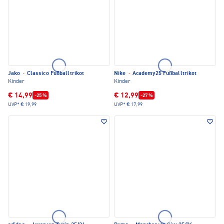
Jako
·
Classico Fußballtrikot
Nike
·
Academy25 Fußballtrikot
Kinder
Kinder
€ 14,99
€ 12,99
-25 %
-27 %
UVP*
€ 19,99
UVP*
€ 17,99