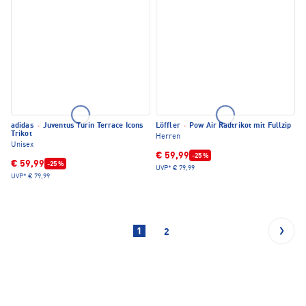
adidas
·
Juventus Turin Terrace Icons
Löffler
·
Pow Air Radtrikot mit Fullzip
Trikot
Herren
Unisex
€ 59,99
-25 %
€ 59,99
-25 %
UVP*
€ 79,99
UVP*
€ 79,99
1
2