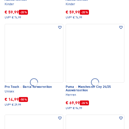
Kinder
Kinder
€ 59,99
€ 59,99
-20 %
-20 %
UVP*
€ 74,99
UVP*
€ 74,99
Pro Touch
·
Barca Torwarttrikot
Puma
·
Manchester City 24/25
Auswärtstrikot
Unisex
Herren
€ 14,99
-50 %
€ 69,99
-26 %
UVP*
€ 29,99
UVP*
€ 94,99