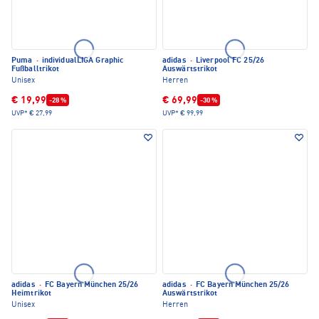
Puma
·
individualLIGA Graphic
adidas
·
Liverpool FC 25/26
Fußballtrikot
Auswärtstrikot
Unisex
Herren
€ 19,99
€ 69,99
-28 %
-30 %
UVP*
€ 27,99
UVP*
€ 99,99
adidas
·
FC Bayern München 25/26
adidas
·
FC Bayern München 25/26
Heimtrikot
Auswärtstrikot
Unisex
Herren