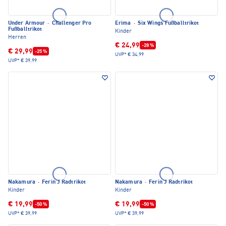
Under Armour
·
Challenger Pro
Erima
·
Six Wings Fußballtrikot
Fußballtrikot
Kinder
Herren
€ 24,99
-28 %
€ 29,99
-25 %
UVP*
€ 34,99
UVP*
€ 39,99
Nakamura
·
Ferin J Radtrikot
Nakamura
·
Ferin J Radtrikot
Kinder
Kinder
€ 19,99
€ 19,99
-50 %
-50 %
UVP*
€ 39,99
UVP*
€ 39,99