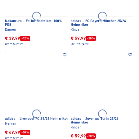
Nakamura
·
Feline Radtrikot, 100%
adidas
·
FC Bayern München 25/26
PES
Heimtrikot
Damen
Kinder
€ 39,99
€ 59,99
-42 %
-20 %
UVP*
€ 69,99
UVP*
€ 74,99
adidas
·
Liverpool FC 25/26 Heimtrikot
adidas
·
Juventus Turin 25/26
Heimtrikot
Herren
Kinder
€ 69,99
-30 %
€ 59,99
-20 %
UVP*
€ 99,99