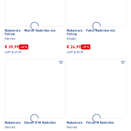
Nakamura
·
Walter Radtrikot mit
Nakamura
·
Fabio Radtrikot mit
Fullzip
Fullzip
Herren
Kinder
€ 39,99
€ 24,99
-42 %
-37 %
UVP*
€ 69,99
UVP*
€ 39,99
Nakamura
·
Daniel IV M Radtrikot
Nakamura
·
Felius M Radtrikot
Herren
Herren