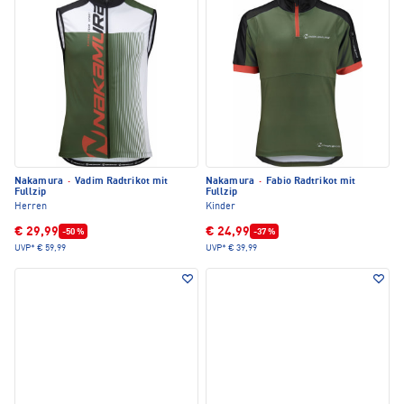
Nakamura
·
Vadim Radtrikot mit
Nakamura
·
Fabio Radtrikot mit
Fullzip
Fullzip
Herren
Kinder
€ 29,99
€ 24,99
-50 %
-37 %
UVP*
€ 59,99
UVP*
€ 39,99