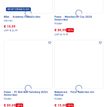
IM SET ERHÄLTLICH
Nike
·
Academy Fußballtrikot
Puma
·
Manchester City 25/26
Heimtrikot
Herren
Kinder
€ 19,99
€ 59,99
-25 %
UVP*
€ 24,99
UVP*
€ 79,99
Puma
·
FC Red Bull Salzburg 25/26
Nakamura
·
Fleur Radtrikot mit
Heimtrikot
Halfzip
Kinder
Kinder
€ 59,99
€ 19,99
-20 %
-50 %