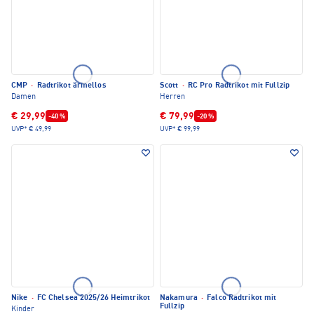
CMP
·
Radtrikot ärmellos
Scott
·
RC Pro Radtrikot mit Fullzip
Damen
Herren
€ 29,99
€ 79,99
-40 %
-20 %
UVP*
€ 49,99
UVP*
€ 99,99
Nike
·
FC Chelsea 2025/26 Heimtrikot
Nakamura
·
Falco Radtrikot mit
Fullzip
Kinder