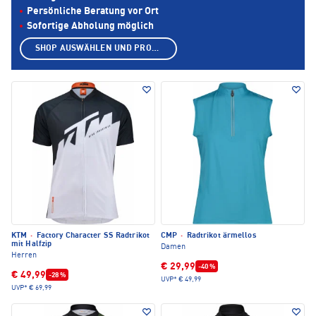
Persönliche Beratung vor Ort
Sofortige Abholung möglich
SHOP AUSWÄHLEN UND PRODUKTE ANZEIGEN
KTM
·
Factory Character SS Radtrikot
CMP
·
Radtrikot ärmellos
mit Halfzip
Damen
Herren
€ 29,99
-40 %
€ 49,99
-28 %
UVP*
€ 49,99
UVP*
€ 69,99