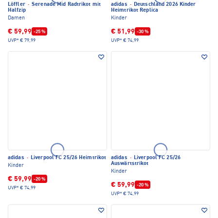
Löffler
·
Serenade Mid Radtrikot mit
adidas
·
Deutschland 2026 Kinder
Halfzip
Heimtrikot Replica
Damen
Kinder
€ 59,99
€ 51,99
-25 %
-30 %
UVP*
€ 79,99
UVP*
€ 74,99
adidas
·
Liverpool FC 25/26 Heimtrikot
adidas
·
Liverpool FC 25/26
Auswärtstrikot
Kinder
Kinder
€ 59,99
-20 %
€ 59,99
-20 %
UVP*
€ 74,99
UVP*
€ 74,99