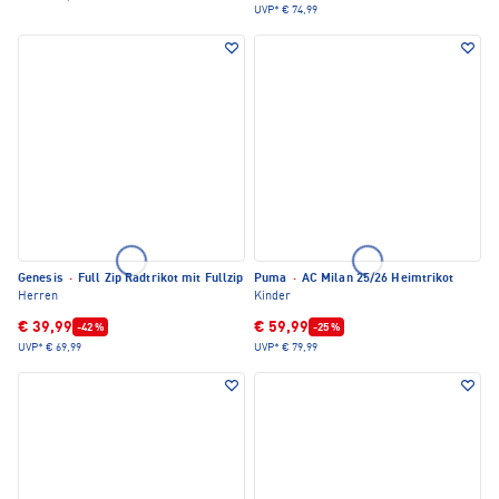
UVP*
€ 74,99
Genesis
·
Full Zip Radtrikot mit Fullzip
Puma
·
AC Milan 25/26 Heimtrikot
Herren
Kinder
€ 39,99
€ 59,99
-42 %
-25 %
UVP*
€ 69,99
UVP*
€ 79,99