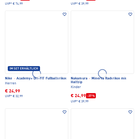
UVP*
€ 74,99
UVP*
€ 39,99
IM SET ERHÄLTLICH
Nike
·
Academy+ Dri-FIT Fußballtrikot
Nakamura
·
Minerva Radtrikot mit
Halfzip
Herren
Kinder
€ 24,99
€ 24,99
-37 %
UVP*
€ 32,99
UVP*
€ 39,99