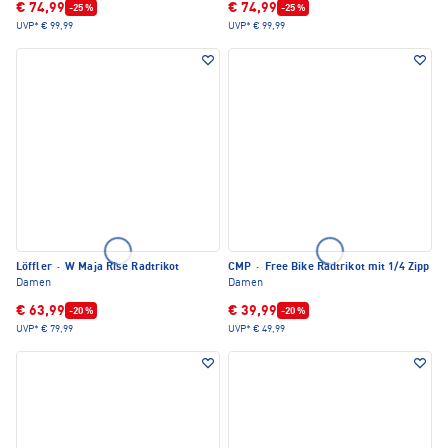
€ 74,99
€ 74,99
-25 %
-25 %
UVP*
€ 99,99
UVP*
€ 99,99
Löffler
·
W Maja Rise Radtrikot
CMP
·
Free Bike Radtrikot mit 1/4 Zipp
Damen
Damen
€ 63,99
€ 39,99
-20 %
-20 %
UVP*
€ 79,99
UVP*
€ 49,99