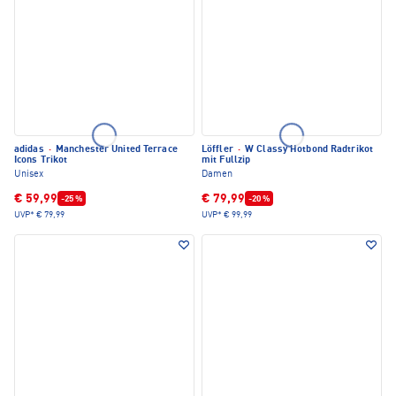
adidas
·
Manchester United Terrace
Löffler
·
W Classy Hotbond Radtrikot
Icons Trikot
mit Fullzip
Unisex
Damen
€ 59,99
€ 79,99
-25 %
-20 %
UVP*
€ 79,99
UVP*
€ 99,99