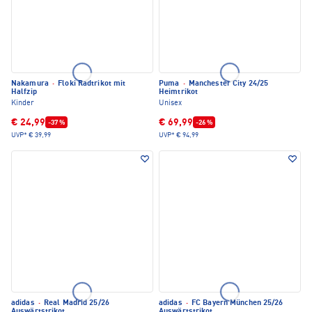
Nakamura
·
Floki Radtrikot mit
Puma
·
Manchester City 24/25
Halfzip
Heimtrikot
Kinder
Unisex
€ 24,99
€ 69,99
-37 %
-26 %
UVP*
€ 39,99
UVP*
€ 94,99
adidas
·
Real Madrid 25/26
adidas
·
FC Bayern München 25/26
Auswärtstrikot
Auswärtstrikot