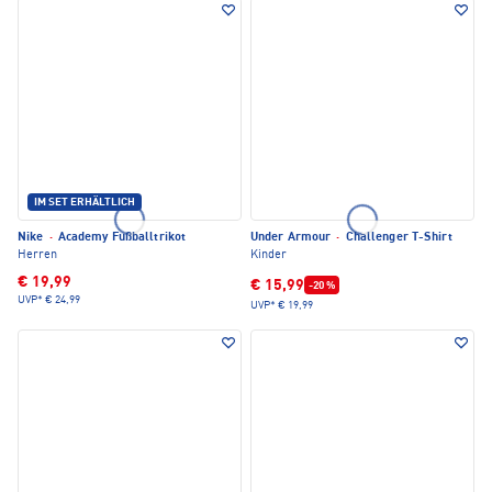
IM SET ERHÄLTLICH
Nike
·
Academy Fußballtrikot
Under Armour
·
Challenger T-Shirt
Herren
Kinder
€ 19,99
€ 15,99
-20 %
UVP*
€ 24,99
UVP*
€ 19,99