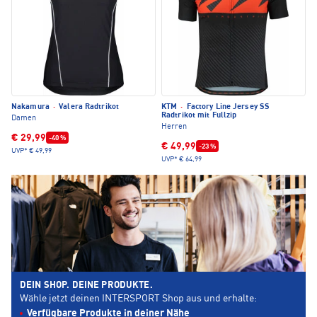
Nakamura
·
Valera Radtrikot
KTM
·
Factory Line Jersey SS
Radtrikot mit Fullzip
Damen
Herren
€ 29,99
-40 %
€ 49,99
-23 %
UVP*
€ 49,99
UVP*
€ 64,99
DEIN SHOP. DEINE PRODUKTE.
Wähle jetzt deinen INTERSPORT Shop aus und erhalte:
Verfügbare Produkte in deiner Nähe