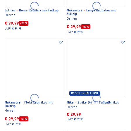
Löffler
·
Dome Radshirt mit Fullzip
Nakamura
·
Fenya Radtrikot mit
Fullzip
Herren
Damen
€ 79,99
-20 %
€ 29,99
-50 %
UVP*
€ 99,99
UVP*
€ 59,99
IM SET ERHÄLTLICH
Nakamura
·
Floki Radtrikot mit
Nike
·
Strike Dri-FIT Fußballtrikot
Halfzip
Herren
Herren
€ 29,99
€ 29,99
-50 %
UVP*
€ 39,99
UVP*
€ 59,99