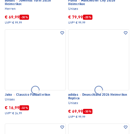
adidas
·
Juventus Turin 25/26
Puma
·
Manchester City 25/26
Heimtrikot
Heimtrikot
Herren
Unisex
€ 69,99
€ 79,99
-30 %
-20 %
UVP*
€ 99,99
UVP*
€ 99,99
Jako
·
Classico Fußballtrikot
adidas
·
Deutschland 2026 Heimtrikot
Replica
Unisex
Unisex
€ 16,99
-32 %
€ 69,99
-30 %
UVP*
€ 24,99
UVP*
€ 99,99