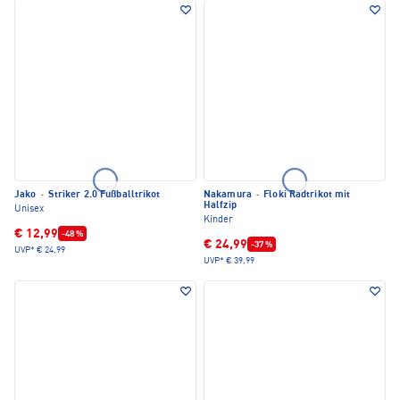
Jako
·
Striker 2.0 Fußballtrikot
Nakamura
·
Floki Radtrikot mit
Halfzip
Unisex
Kinder
€ 12,99
-48 %
€ 24,99
-37 %
UVP*
€ 24,99
UVP*
€ 39,99