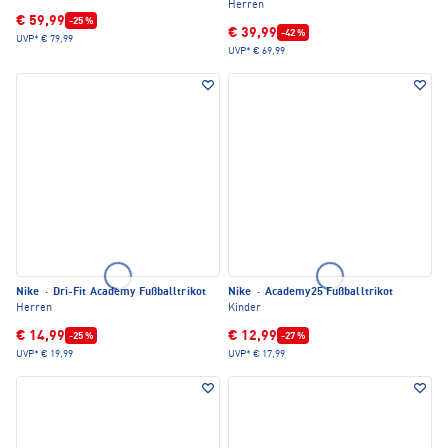
Herren
€ 59,99
-25 %
€ 39,99
-42 %
UVP*
€ 79,99
UVP*
€ 69,99
Nike
·
Dri-Fit Academy Fußballtrikot
Nike
·
Academy25 Fußballtrikot
Herren
Kinder
€ 14,99
€ 12,99
-25 %
-27 %
UVP*
€ 19,99
UVP*
€ 17,99