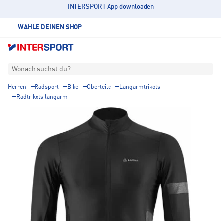
INTERSPORT App downloaden
WÄHLE DEINEN SHOP
Wonach suchst du?
Herren
Radsport
Bike
Oberteile
Langarmtrikots
Radtrikots langarm