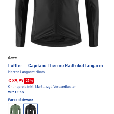
Löffler
·
Capitano Thermo Radtrikot langarm
Herren Langarmtrikots
€ 89,99
-25 %
Onlinepreis inkl. MwSt.
zzgl.
Versandkosten
UVP*
€ 119,99
Farbe:
Schwarz