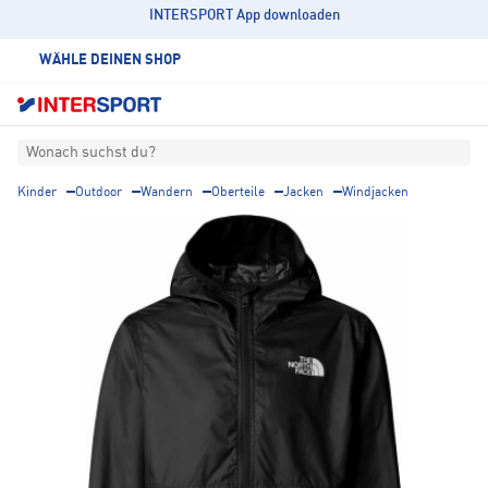
INTERSPORT App downloaden
WÄHLE DEINEN SHOP
Wonach suchst du?
Kinder
Outdoor
Wandern
Oberteile
Jacken
Windjacken