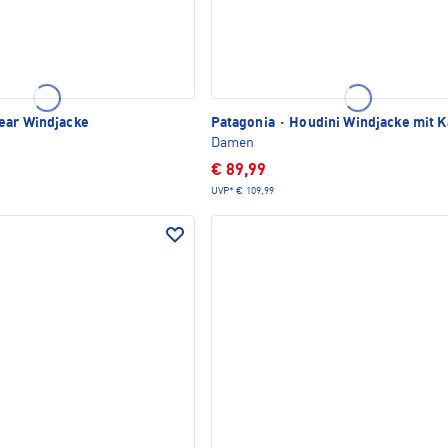
ear Windjacke
Patagonia
·
Houdini Windjacke mit 
Damen
€ 89,99
UVP*
€ 109,99