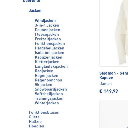
Oberteile
Jacken
Windjacken
3-in-1 Jacken
Daunenjacken
Fleecejacken
Freizeitjacken
Funktionsjacken
Hardshelljacken
Isolationsjacken
Kapuzenjacken
Kletterjacken
Langlaufskijacken
Radjacken
Salomon
·
Sens
Regenjacken
Kapuze
Regenponchos
Damen
Skijacken
Snowboardjacken
€ 149,99
Softshelljacken
Trainingsjacken
Winterjacken
Funktionsblusen
Gilets
Halfzip
Hoodies