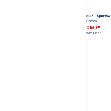
Nike
·
Sportsw
Damen
€ 56,99
UVP*
€ 69,99