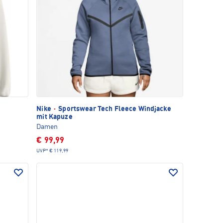
Nike
·
Sportswear Tech Fleece Windjacke
mit Kapuze
Damen
€ 99,99
UVP*
€ 119,99