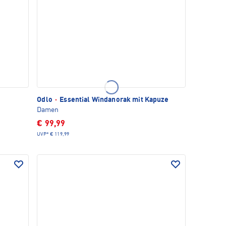
Odlo
·
Essential Windanorak mit Kapuze
Damen
€ 99,99
UVP*
€ 119,99