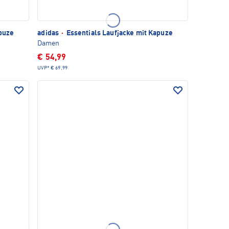
puze
adidas
·
Essentials Laufjacke mit Kapuze
Damen
€ 54,99
UVP*
€ 69,99