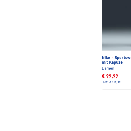
Nike
·
Sportswe
mit Kapuze
Damen
€ 99,99
UVP*
€ 119,99