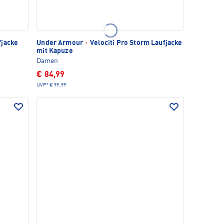
jacke
Under Armour
·
Velociti Pro Storm Laufjacke
mit Kapuze
Damen
€ 84,99
UVP*
€ 99,99