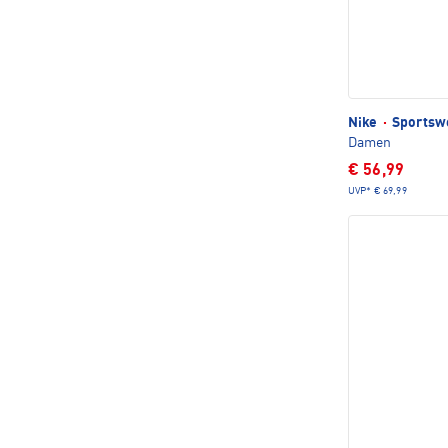
Nike
·
Sportsw
Damen
€ 56,99
UVP*
€ 69,99