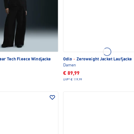
ar Tech Fleece Windjacke
Odlo
·
Zeroweight Jacket Laufjacke
Damen
€ 89,99
UVP*
€ 119,99