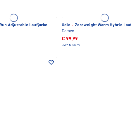
Run Adjustable Laufjacke
Odlo
·
Zeroweight Warm Hybrid Lauf
Damen
€ 99,99
UVP*
€ 139,99