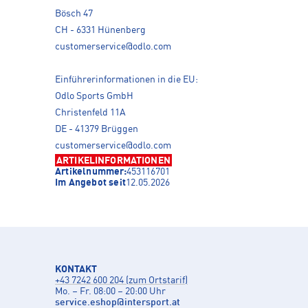
Bösch 47
CH - 6331 Hünenberg
customerservice@odlo.com
Einführerinformationen in die EU:
Odlo Sports GmbH
Christenfeld 11A
DE - 41379 Brüggen
customerservice@odlo.com
ARTIKELINFORMATIONEN
Artikelnummer:
453116701
Im Angebot seit
12.05.2026
KONTAKT
+43 7242 600 204 (zum Ortstarif)
Mo. – Fr. 08:00 – 20:00 Uhr
service.eshop
@
intersport.at