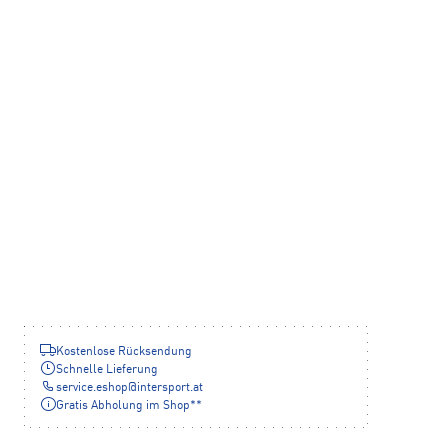
Kostenlose Rücksendung
Schnelle Lieferung
service.eshop
@
intersport.at
Gratis Abholung im Shop**