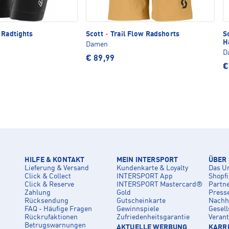
 Radtights
Scott
·
Trail Flow Radshorts
S
H
Damen
D
€ 89,99
€
HILFE & KONTAKT
MEIN INTERSPORT
ÜBER
Lieferung & Versand
Kundenkarte & Loyalty
Das U
Click & Collect
INTERSPORT App
Shopf
Click & Reserve
INTERSPORT Mastercard®
Partn
Zahlung
Gold
Press
Rücksendung
Gutscheinkarte
Nachha
FAQ - Häufige Fragen
Gewinnspiele
Gesell
Rückrufaktionen
Zufriedenheitsgarantie
Veran
Betrugswarnungen
AKTUELLE WERBUNG
KARRI