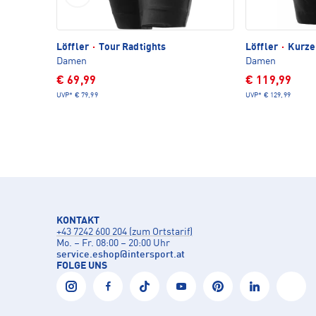
Löffler
·
Tour Radtights
Löffler
·
Kurze
Damen
Damen
€ 69,99
€ 119,99
UVP*
€ 79,99
UVP*
€ 129,99
KONTAKT
+43 7242 600 204 (zum Ortstarif)
Mo. – Fr. 08:00 – 20:00 Uhr
service.eshop
@
intersport.at
FOLGE UNS