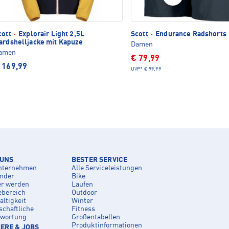
cott
·
Explorair Light 2,5L
Scott
·
Endurance Radshorts
ardshelljacke mit Kapuze
Damen
amen
€ 79,99
 169,99
UVP*
€ 99,99
 UNS
BESTER SERVICE
nternehmen
Alle Serviceleistungen
inder
Bike
er werden
Laufen
ebereich
Outdoor
ltigkeit
Winter
schaftliche
Fitness
twortung
Größentabellen
Produktinformationen
ERE & JOBS