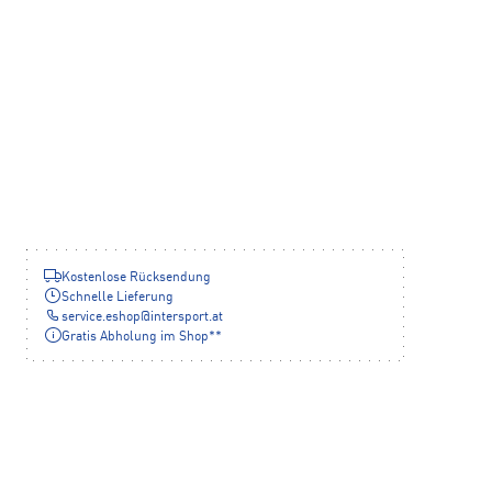
Kostenlose Rücksendung
Schnelle Lieferung
service.eshop
@
intersport.at
Gratis Abholung im Shop**