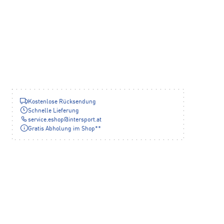
Kostenlose Rücksendung
Schnelle Lieferung
service.eshop
@
intersport.at
Gratis Abholung im Shop**