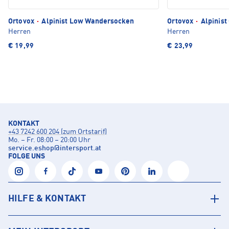
Ortovox
·
Alpinist Low Wandersocken
Ortovox
·
Alpinist
Herren
Herren
€ 19,99
€ 23,99
KONTAKT
+43 7242 600 204 (zum Ortstarif)
Mo. – Fr. 08:00 – 20:00 Uhr
service.eshop
@
intersport.at
FOLGE UNS
HILFE & KONTAKT