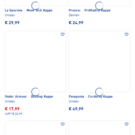
La Sportiva
·
Move Tech Kappe
Protest
·
PrtMadrid Kappe
Unisex
Damen
€ 29,99
€ 24,99
Under Armour
·
Blitzing Kappe
Patagonia
·
Corduroy Kappe
Unisex
Unisex
€ 17,99
€ 49,99
UVP*
€ 22,99