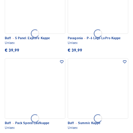
Buff
·
5 Panel Explore Kappe
Patagonia
·
P-6 Logo LoPro Kappe
Unisex
Unisex
€ 39,99
€ 39,99
Buff
·
Pack Speed Laufkappe
Buff
·
Summit Kappe
Unisex
Unisex