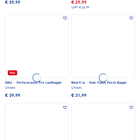
€ 39,99
€ 29,99
UVP*
€ 33,99
Neu
Odlo
·
Performance Pro Laufkappe
New Era
·
Oval Foam Patch Kappe
Unisex
Unisex
€ 39,99
€ 31,99