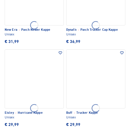
New Era
·
Patch Newer Kappe
Dynafit
·
Patch Trucker Cap Kappe
Unisex
Unisex
€ 31,99
€ 36,99
Eisley
·
Hurricane Kappe
Buff
·
Trucker Kappe
Unisex
Unisex
€ 29,99
€ 29,99