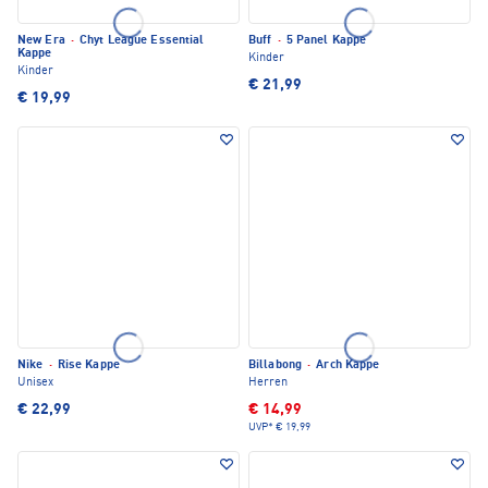
New Era
·
Chyt League Essential
Buff
·
5 Panel Kappe
Kappe
Kinder
Kinder
€ 21,99
€ 19,99
Nike
·
Rise Kappe
Billabong
·
Arch Kappe
Unisex
Herren
€ 22,99
€ 14,99
UVP*
€ 19,99