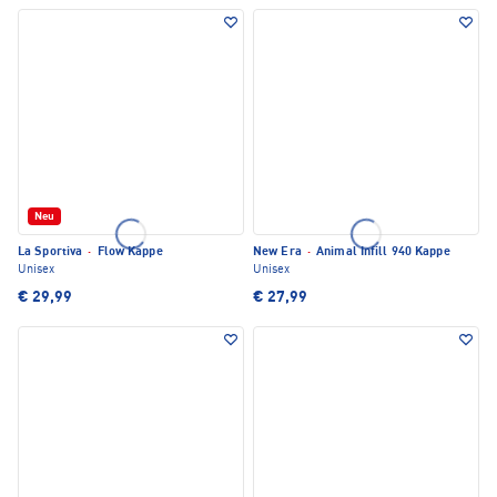
Neu
La Sportiva
·
Flow Kappe
New Era
·
Animal Infill 940 Kappe
Unisex
Unisex
€ 29,99
€ 27,99