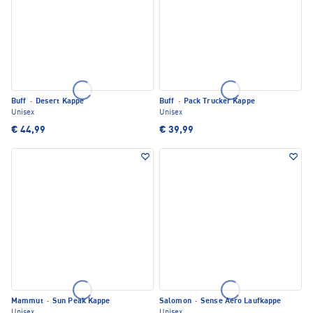
Buff
·
Desert Kappe
Buff
·
Pack Trucker Kappe
Unisex
Unisex
€ 44,99
€ 39,99
Mammut
·
Sun Peak Kappe
Salomon
·
Sense Aero Laufkappe
Unisex
Unisex