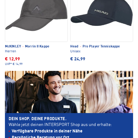
McKINLEY
·
Morrin II Kappe
Head
·
Pro Player Tenniskappe
Herren
Unisex
€ 12,99
€ 24,99
UVP*
€ 14,99
DEIN SHOP. DEINE PRODUKTE.
Wähle jetzt deinen INTERSPORT Shop aus und erhalte:
Verfügbare Produkte in deiner Nähe
Persönliche Beratung vor Ort