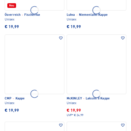
Neu
Österreich
·
Fischerhut
Luhta
·
Niemenlahti Kappe
Unisex
Unisex
€ 19,99
€ 19,99
CMP
·
Kappe
McKINLEY
·
Laksim II Kappe
Unisex
Unisex
€ 19,99
€ 19,99
UVP*
€ 24,99