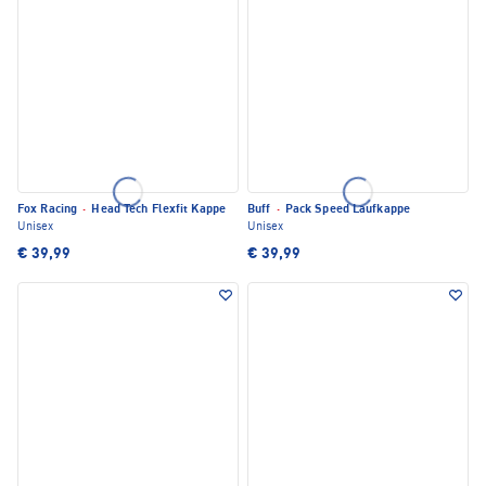
Fox Racing
·
Head Tech Flexfit Kappe
Buff
·
Pack Speed Laufkappe
Unisex
Unisex
€ 39,99
€ 39,99