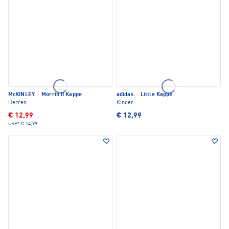
McKINLEY
·
Morrin II Kappe
adidas
·
Little Kappe
Herren
Kinder
€ 12,99
€ 12,99
UVP*
€ 14,99