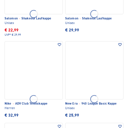
Salomon
·
Shakeout Laufkappe
Salomon
·
Shakeout Laufkappe
Unisex
Unisex
€ 22,99
€ 29,99
UVP*
€ 29,99
Nike
·
ADV Club Tenniskappe
New Era
·
940 League Basic Kappe
Herren
Unisex
€ 32,99
€ 25,99