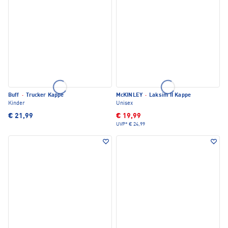
Buff
·
Trucker Kappe
McKINLEY
·
Laksim II Kappe
Kinder
Unisex
€ 21,99
€ 19,99
UVP*
€ 24,99