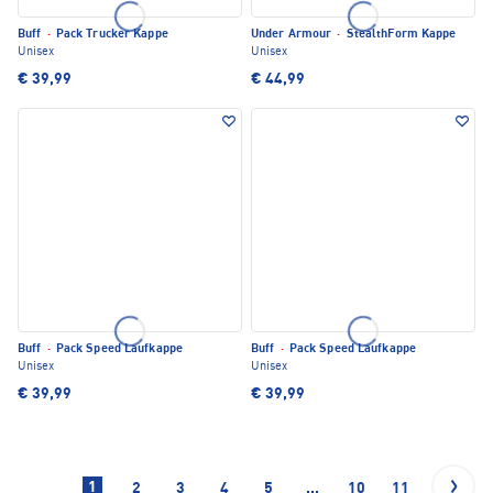
Buff
·
Pack Trucker Kappe
Under Armour
·
StealthForm Kappe
Unisex
Unisex
€ 39,99
€ 44,99
Buff
·
Pack Speed Laufkappe
Buff
·
Pack Speed Laufkappe
Unisex
Unisex
€ 39,99
€ 39,99
1
2
3
4
5
...
10
11