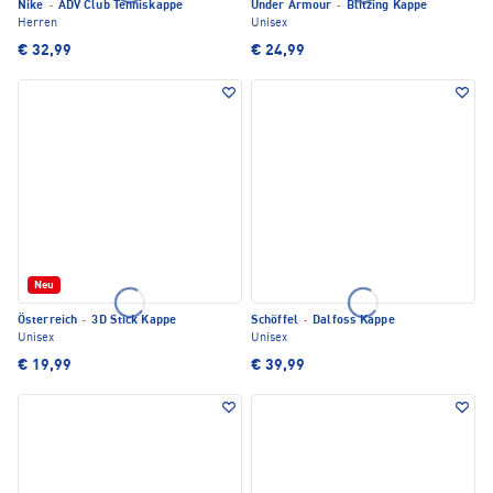
Nike
·
ADV Club Tenniskappe
Under Armour
·
Blitzing Kappe
Herren
Unisex
€ 32,99
€ 24,99
Neu
Österreich
·
3D Stick Kappe
Schöffel
·
Dalfoss Kappe
Unisex
Unisex
€ 19,99
€ 39,99