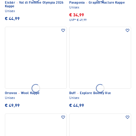
Eisbär
·
Val di Fiemme Olympia 2026
Patagonia
·
Graphic Maclure Kappe
Kappe
Unisex
Unisex
€ 34,99
€ 44,99
UVP*
€ 49,99
Ortovox
·
Wool Kappe
Buff
·
Explore Booney Hut
Unisex
Unisex
€ 49,99
€ 44,99