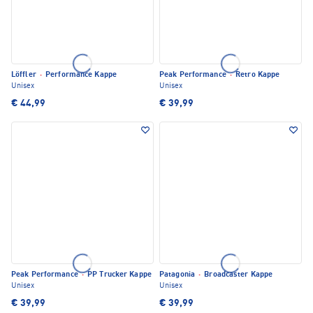
Löffler
·
Performance Kappe
Peak Performance
·
Retro Kappe
Unisex
Unisex
€ 44,99
€ 39,99
Peak Performance
·
PP Trucker Kappe
Patagonia
·
Broadcaster Kappe
Unisex
Unisex
€ 39,99
€ 39,99