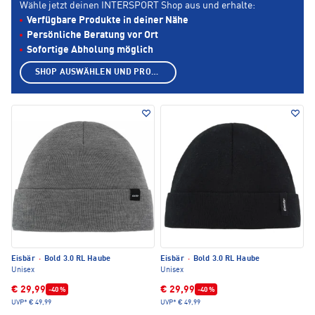
Wähle jetzt deinen INTERSPORT Shop aus und erhalte:
Verfügbare Produkte in deiner Nähe
Persönliche Beratung vor Ort
Sofortige Abholung möglich
SHOP AUSWÄHLEN UND PRODUKTE ANZEIGEN
Eisbär
·
Bold 3.0 RL Haube
Eisbär
·
Bold 3.0 RL Haube
Unisex
Unisex
€ 29,99
€ 29,99
-40 %
-40 %
UVP*
€ 49,99
UVP*
€ 49,99