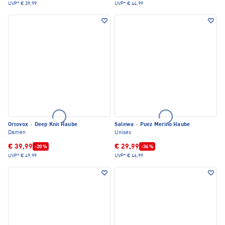
UVP*
€ 39,99
UVP*
€ 44,99
Ortovox
·
Deep Knit Haube
Salewa
·
Puez Merino Haube
Damen
Unisex
€ 39,99
€ 29,99
-20 %
-36 %
UVP*
€ 49,99
UVP*
€ 46,99