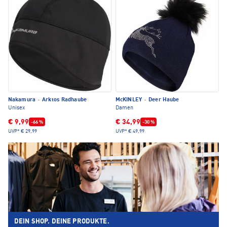
Nakamura
·
Arktos Radhaube
McKINLEY
·
Deer Haube
Unisex
Damen
€ 9,99
€ 34,99
-66 %
-30 %
UVP*
€ 29,99
UVP*
€ 49,99
DEIN SHOP. DEINE PRODUKTE.