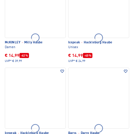
McKINLEY
·
Milly Haube
Icepeak
·
Hackleburg Haube
Damen
Unisex
€ 14,99
€ 14,99
-62 %
-40 %
UVP*
€ 39,99
UVP*
€ 24,99
Icepeak
·
Hackleburg Haube
Barts
·
Darty Haube