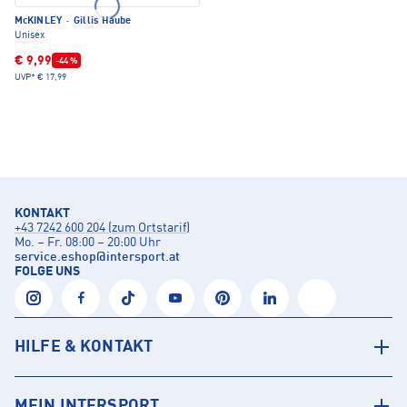
McKINLEY
·
Gillis Haube
Unisex
€ 9,99
-44 %
UVP*
€ 17,99
KONTAKT
+43 7242 600 204 (zum Ortstarif)
Mo. – Fr. 08:00 – 20:00 Uhr
service.eshop
@
intersport.at
FOLGE UNS
HILFE & KONTAKT
MEIN INTERSPORT