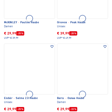
McKINLEY
·
Pauline Haube
Ortovox
·
Peak Haube
Damen
Unisex
€ 29,99
€ 39,99
-25 %
-20 %
UVP*
€ 39,99
UVP*
€ 49,99
Eisbär
·
Salma 2.0 Haube
Barts
·
Ounaa Haube
Unisex
Damen
€ 29,99
€ 29,99
-25 %
-33 %