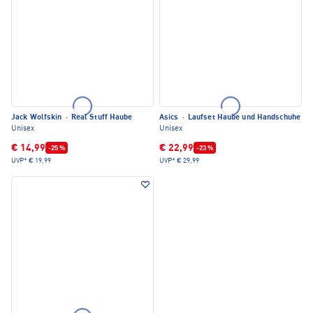
Jack Wolfskin
·
Real Stuff Haube
Asics
·
Laufset Haube und Handschuhe
Unisex
Unisex
€ 14,99
€ 22,99
-25 %
-23 %
UVP*
€ 19,99
UVP*
€ 29,99