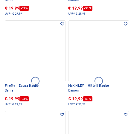
Damen
Damen
€ 19,99
€ 19,99
-33 %
-33 %
UVP*
€ 29,99
UVP*
€ 29,99
Firefly
·
Zappa Haube
McKINLEY
·
Milly II Haube
Damen
Damen
€ 19,99
€ 19,99
-33 %
-50 %
UVP*
€ 29,99
UVP*
€ 39,99