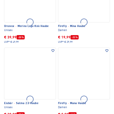
Ortovox
·
Merino Logo Knit Haube
Firefly
·
Mina Haube
Unisex
Damen
€ 39,99
€ 19,99
-20 %
-33 %
UVP*
€ 49,99
UVP*
€ 29,99
Eisbär
·
Salma 2.0 Haube
Firefly
·
Mana Haube
Unisex
Damen