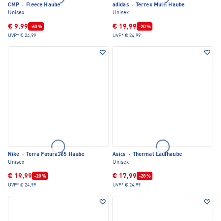
CMP
·
Fleece Haube
adidas
·
Terrex Multi Haube
Unisex
Unisex
€ 9,99
€ 19,99
-60 %
-20 %
UVP*
€ 24,99
UVP*
€ 24,99
Nike
·
Terra Futura365 Haube
Asics
·
Thermal Laufhaube
Unisex
Unisex
€ 19,99
€ 17,99
-20 %
-28 %
UVP*
€ 24,99
UVP*
€ 24,99