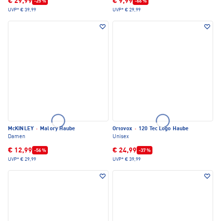
€ 29,99
€ 9,99
-25 %
-66 %
UVP*
€ 39,99
UVP*
€ 29,99
McKINLEY
·
Malory Haube
Ortovox
·
120 Tec Logo Haube
Damen
Unisex
€ 12,99
€ 24,99
-56 %
-37 %
UVP*
€ 29,99
UVP*
€ 39,99