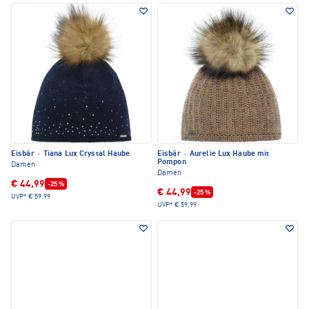
Eisbär
·
Tiana Lux Crystal Haube
Eisbär
·
Aurelie Lux Haube mit
Pompon
Damen
Damen
€ 44,99
-25 %
€ 44,99
-25 %
UVP*
€ 59,99
UVP*
€ 59,99