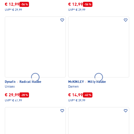
€ 12,99
€ 12,99
-56 %
-56 %
UVP*
€ 29,99
UVP*
€ 29,99
Dynafit
·
Radical Haube
McKINLEY
·
Milly Haube
Unisex
Damen
€ 29,99
€ 14,99
-28 %
-62 %
UVP*
€ 41,99
UVP*
€ 39,99