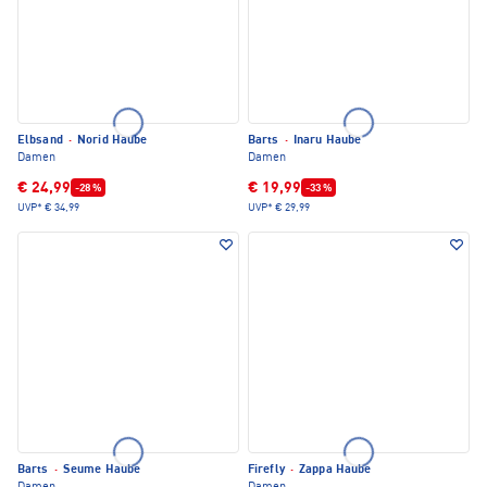
Elbsand
·
Norid Haube
Barts
·
Inaru Haube
Damen
Damen
€ 24,99
€ 19,99
-28 %
-33 %
UVP*
€ 34,99
UVP*
€ 29,99
Barts
·
Seume Haube
Firefly
·
Zappa Haube