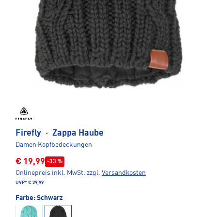
Firefly
·
Zappa Haube
Damen Kopfbedeckungen
€ 19,99
-33 %
Onlinepreis inkl. MwSt.
zzgl.
Versandkosten
UVP*
€ 29,99
Farbe:
Schwarz