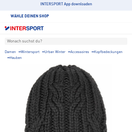
INTERSPORT App downloaden
WÄHLE DEINEN SHOP
Wonach suchst du?
Damen
Wintersport
Urban Winter
Accessoires
Kopfbedeckungen
Hauben