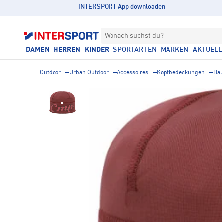
INTERSPORT App downloaden
Wonach suchst du?
DAMEN
HERREN
KINDER
SPORTARTEN
MARKEN
AKTUEL
Outdoor
Urban Outdoor
Accessoires
Kopfbedeckungen
Ha