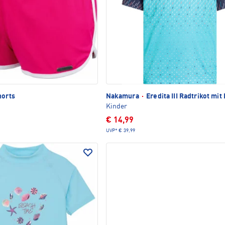
orts
Nakamura
·
Eredita III Radtrikot mit
Kinder
€ 14,99
UVP*
€ 39,99