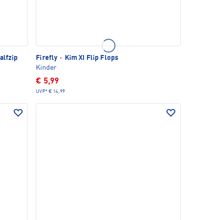
alfzip
Firefly
·
Kim XI Flip Flops
Kinder
€ 5,99
UVP*
€ 14,99