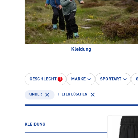
Kleidung
GESCHLECHT
MARKE
SPORTART
1
KINDER
FILTER LÖSCHEN
KLEIDUNG