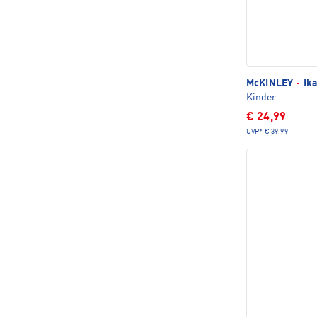
McKINLEY
·
Ika
Kinder
€ 24,99
UVP*
€ 39,99