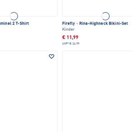
minel 2 T-Shirt
Firefly
·
Rina-Highneck Bikini-Set
Kinder
€ 11,99
UVP*
€ 24,99