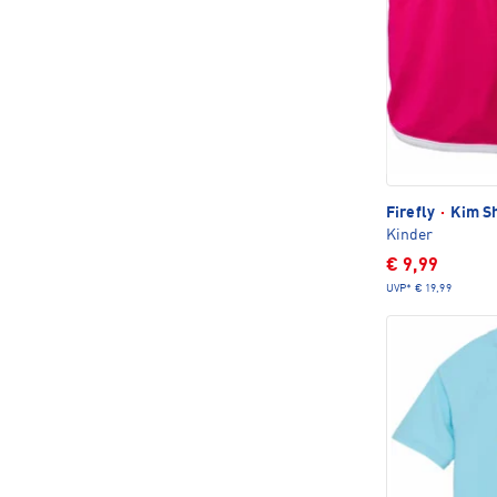
Firefly
·
Kim Sh
Kinder
€ 9,99
UVP*
€ 19,99