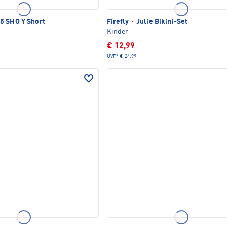
 SHO Y Short
Firefly
·
Julie Bikini-Set
Kinder
€ 12,99
UVP*
€ 24,99