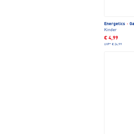
Energetics
·
Ga
Kinder
€ 4,99
UVP*
€ 24,99