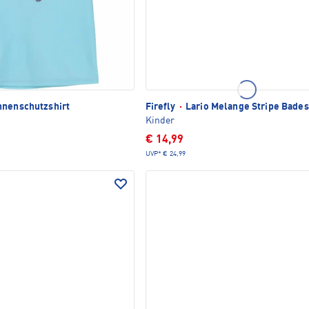
nenschutzshirt
Firefly
·
Lario Melange Stripe Bades
Kinder
€ 14,99
UVP*
€ 24,99