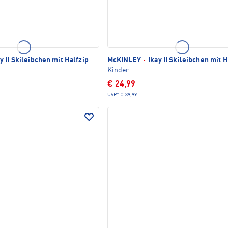
y II Skileibchen mit Halfzip
McKINLEY
·
Ikay II Skileibchen mit H
Kinder
€ 24,99
UVP*
€ 39,99