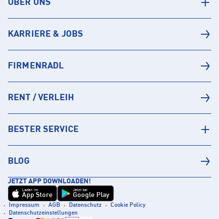
ÜBER UNS
KARRIERE & JOBS
FIRMENRADL
RENT / VERLEIH
BESTER SERVICE
BLOG
JETZT APP DOWNLOADEN!
Laden im
Jetzt bei
App Store
Google Play
Impressum
AGB
Datenschutz
Cookie Policy
Datenschutzeinstellungen