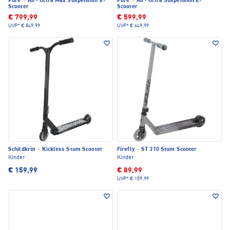
Pure
·
Air⁶ Ultra Max Suspension E-
Pure
·
Air⁶ Ultra Suspension E-
Scooter
Scooter
€ 799,99
€ 599,99
UVP*
€ 849,99
UVP*
€ 649,99
Schildkröt
·
Kickless Stunt Scooter
Firefly
·
ST 310 Stunt Scooter
Kinder
Kinder
€ 159,99
€ 89,99
UVP*
€ 159,99