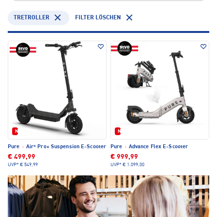
TRETROLLER
FILTER LÖSCHEN
Neu
Neu
Pure
·
Air⁶ Pro+ Suspension E-Scooter
Pure
·
Advance Flex E-Scooter
€ 499,99
€ 999,99
UVP*
€ 549,99
UVP*
€ 1.099,00