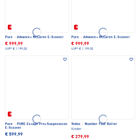
Neu
Neu
Pure
·
Advance+ McLaren E-Scooter
Pure
·
Advance+ McLaren E-Scooter
€ 999,99
€ 999,99
UVP*
€ 1.199,00
UVP*
€ 1.199,00
Neu
Pure
·
PURE Escape Pro+Suspesnsion
Yedoo
·
Number Four Roller
E-Scooter
Kinder
€ 599,99
€ 279,99