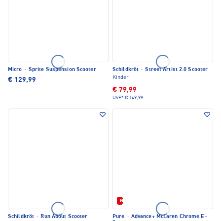
Micro
·
Sprite Suspension Scooter
Schildkröt
·
Street Artist 2.0 Scooter
Kinder
€ 129,99
€ 79,99
UVP*
€ 149,99
Neu
Schildkröt
·
Run About Scooter
Pure
·
Advance+ McLaren Chrome E-