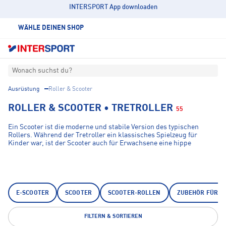
INTERSPORT App downloaden
WÄHLE DEINEN SHOP
Wonach suchst du?
Ausrüstung
Roller & Scooter
ROLLER & SCOOTER • TRETROLLER
55
Ein Scooter ist die moderne und stabile Version des typischen
Rollers. Während der Tretroller ein klassisches Spielzeug für
Kinder war, ist der Scooter auch für Erwachsene eine hippe
Fortbewegungsmöglichkeit. Besonders beliebt ist der Cityscooter,
um schneller als Fußgänger voranzukommen. Manche Modelle sind
sogar zusammenklappbar, um sie effektiv im Rucksack verstauen
zu können oder unter dem Arm zu transportieren. Entsprechend
leicht ist ein Scooter, damit sein flexibler und spontaner Einsatz
problemlos möglich ist. Die hochwertigen Rollen und Kugellager
E-SCOOTER
SCOOTER
SCOOTER-ROLLEN
ZUBEHÖR FÜR R
sorgen zudem für eine hohe Laufruhe und ein komfortables
Fahrgefühl. Im INTERSPORT Scooter Shop findest du Kinderroller
und Cityscooter von Top-Marken in hoher Qualität.
FILTERN & SORTIEREN