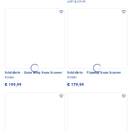
UVP*
€ 319,99
Schildkröt
·
Quint Whip Stunt Scooter
Schildkröt
·
Flipwhip Stunt Scooter
Kinder
Kinder
€ 199,99
€ 179,99