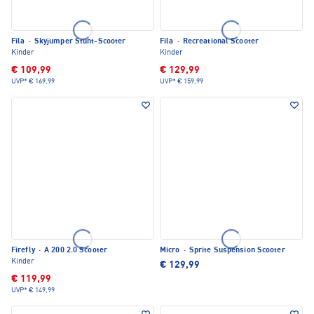
Fila
·
Skyjumper Stunt-Scooter
Fila
·
Recreational Scooter
Kinder
Kinder
€ 109,99
€ 129,99
UVP*
€ 169,99
UVP*
€ 159,99
Firefly
·
A 200 2.0 Scooter
Micro
·
Sprite Suspension Scooter
Kinder
€ 129,99
€ 119,99
UVP*
€ 149,99