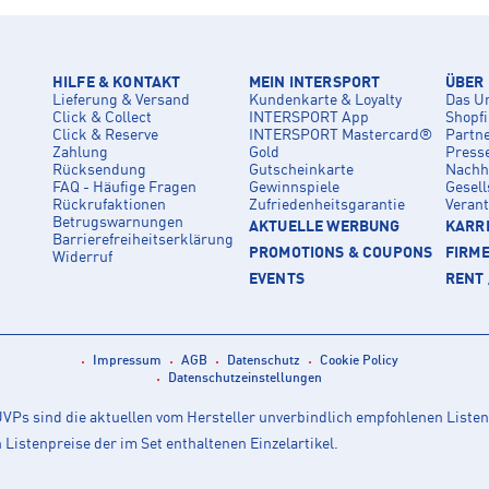
HILFE & KONTAKT
MEIN INTERSPORT
ÜBER
Lieferung & Versand
Kundenkarte & Loyalty
Das U
Click & Collect
INTERSPORT App
Shopf
Click & Reserve
INTERSPORT Mastercard®
Partn
Zahlung
Gold
Press
Rücksendung
Gutscheinkarte
Nachha
FAQ - Häufige Fragen
Gewinnspiele
Gesell
Rückrufaktionen
Zufriedenheitsgarantie
Veran
Betrugswarnungen
AKTUELLE WERBUNG
KARRI
Barrierefreiheitserklärung
PROMOTIONS & COUPONS
FIRM
Widerruf
EVENTS
RENT 
Impressum
AGB
Datenschutz
Cookie Policy
Datenschutzeinstellungen
Ps sind die aktuellen vom Hersteller unverbindlich empfohlenen Listen
istenpreise der im Set enthaltenen Einzelartikel.