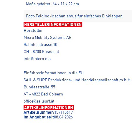
Maße gefaltet: 64 x 11 x 22 cm
Foot-Folding-Mechanismus für einfaches Einklappen
HERSTELLERINFORMATIONEN
Hersteller
Micro Mobility Systems AG
Bahnhofstrasse 10
CH - 8700 Küsnacht
info@micro.ms
Einführerinformationen in die EU:
SAIL & SURF Produktions- und Handelsgesellschaft m.b.H.
Bundesstraße 55
AT - 4822 Bad Goisern
office@sailsurf.at
ARTIKELINFORMATIONEN
Artikelnummer:
157115617
Im Angebot seit
08.04.2026