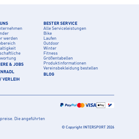
 UNS
BESTER SERVICE
nternehmen
Alle Serviceleistungen
inder
Bike
er werden
Laufen
ebereich
Outdoor
ltigkeit
Winter
schaftliche
Fitness
twortung
Größentabellen
Produktinformationen
ERE & JOBS
Vereinsbekleidung bestellen
ENRADL
BLOG
/ VERLEIH
preise. Die angeführten
© Copyright INTERSPORT 2026