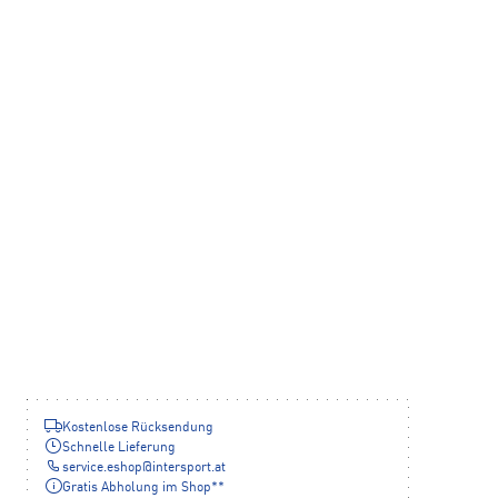
Kostenlose Rücksendung
Schnelle Lieferung
service.eshop
@
intersport.at
Gratis Abholung im Shop**