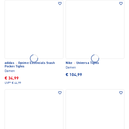
adidas
·
Optime Essentials Stash
Nike
·
Universa Tights
Pocket Tights
Damen
Damen
€ 104,99
€ 34,99
UVP*
€ 44,99