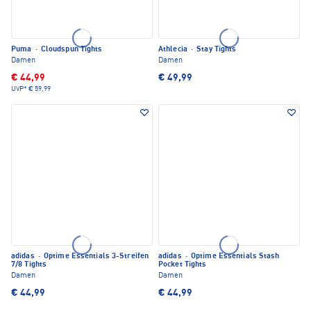
Puma
·
Cloudspun Tights
Athlecia
·
Stay Tights
Damen
Damen
€ 44,99
€ 49,99
UVP*
€ 59,99
adidas
·
Optime Essentials 3-Streifen
adidas
·
Optime Essentials Stash
7/8 Tights
Pocket Tights
Damen
Damen
€ 44,99
€ 44,99