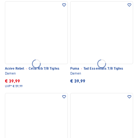
Active Rebel
·
Celia Rib 7/8 Tights
Puma
·
Tad Essentials 7/8 Tights
Damen
Damen
€ 39,99
€ 39,99
UVP*
€ 59,99