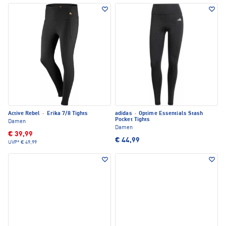
Active Rebel
·
Erika 7/8 Tights
adidas
·
Optime Essentials Stash
Pocket Tights
Damen
Damen
€ 39,99
€ 44,99
UVP*
€ 49,99