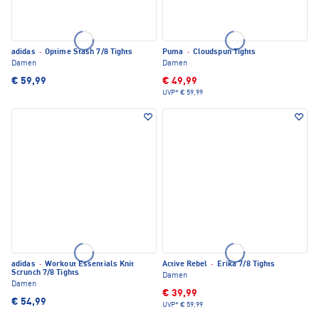
adidas
·
Optime Stash 7/8 Tights
Puma
·
Cloudspun Tights
Damen
Damen
€ 59,99
€ 49,99
UVP*
€ 59,99
adidas
·
Workout Essentials Knit
Active Rebel
·
Erika 7/8 Tights
Scrunch 7/8 Tights
Damen
Damen
€ 39,99
€ 54,99
UVP*
€ 59,99