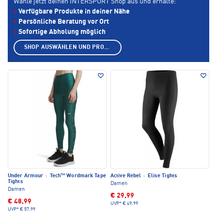
Wähle jetzt deinen INTERSPORT Shop aus und erhalte:
Verfügbare Produkte in deiner Nähe
Persönliche Beratung vor Ort
Sofortige Abholung möglich
SHOP AUSWÄHLEN UND PRODUKTE ANZEIGEN
Under Armour
·
Tech™ Wordmark Tape
Active Rebel
·
Elise Tights
Tights
Damen
Damen
€ 29,99
€ 48,99
UVP*
€ 49,99
UVP*
€ 57,99