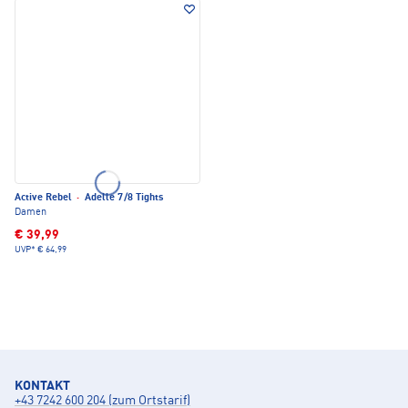
Active Rebel
·
Adelle 7/8 Tights
Damen
€ 39,99
UVP*
€ 64,99
KONTAKT
+43 7242 600 204 (zum Ortstarif)