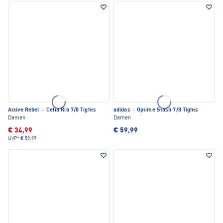
Active Rebel
·
Celia Rib 7/8 Tights
adidas
·
Optime Stash 7/8 Tights
Damen
Damen
€ 34,99
€ 59,99
UVP*
€ 59,99