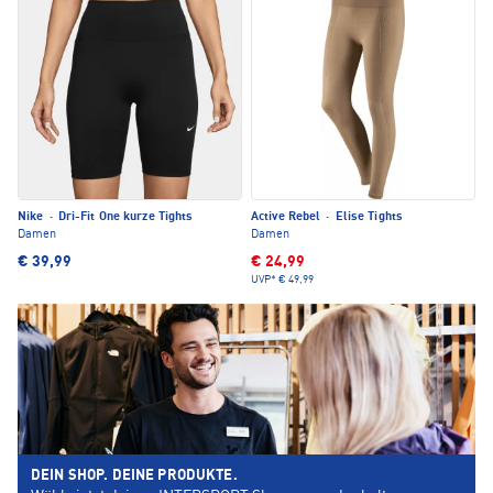
Nike
·
Dri-Fit One kurze Tights
Active Rebel
·
Elise Tights
Damen
Damen
€ 39,99
€ 24,99
UVP*
€ 49,99
DEIN SHOP. DEINE PRODUKTE.