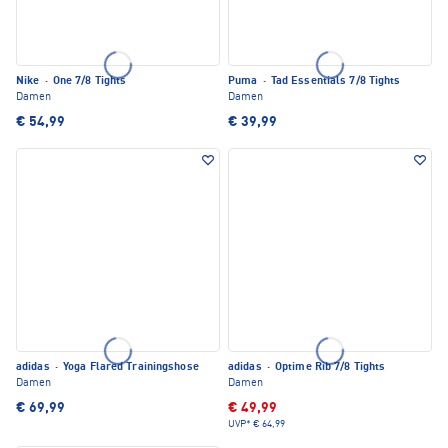
Nike
·
One 7/8 Tights
Puma
·
Tad Essentials 7/8 Tights
Damen
Damen
€ 54,99
€ 39,99
adidas
·
Yoga Flared Trainingshose
adidas
·
Optime Rib 7/8 Tights
Damen
Damen
€ 69,99
€ 49,99
UVP*
€ 64,99