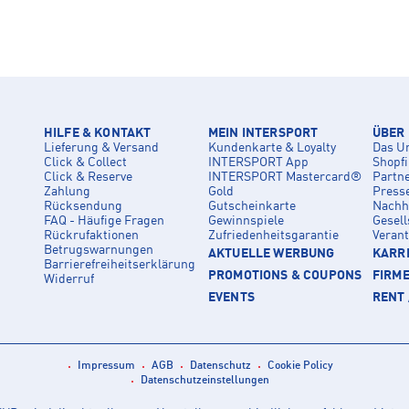
HILFE & KONTAKT
MEIN INTERSPORT
ÜBER
Lieferung & Versand
Kundenkarte & Loyalty
Das U
Click & Collect
INTERSPORT App
Shopf
Click & Reserve
INTERSPORT Mastercard®
Partn
Zahlung
Gold
Press
Rücksendung
Gutscheinkarte
Nachha
FAQ - Häufige Fragen
Gewinnspiele
Gesell
Rückrufaktionen
Zufriedenheitsgarantie
Veran
Betrugswarnungen
AKTUELLE WERBUNG
KARRI
Barrierefreiheitserklärung
PROMOTIONS & COUPONS
FIRM
Widerruf
EVENTS
RENT 
Impressum
AGB
Datenschutz
Cookie Policy
Datenschutzeinstellungen