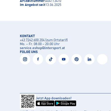
Artikelnummer:
404113410
Im Angebot seit
13.06.2025
KONTAKT
+43 7242 600 204 (zum Ortstarif)
Mo. – Fr. 08:00 – 20:00 Uhr
service.eshop
@
intersport.at
FOLGE UNS
Jetzt App downloaden!
Laden im
Jetzt bei
App Store
Google Play