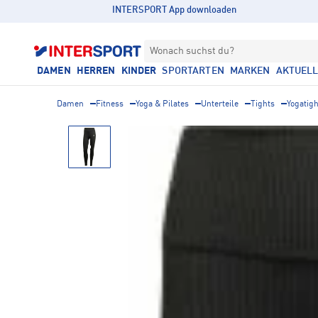
INTERSPORT App downloaden
Wonach suchst du?
DAMEN
HERREN
KINDER
SPORTARTEN
MARKEN
AKTUEL
Damen
Fitness
Yoga & Pilates
Unterteile
Tights
Yogatigh