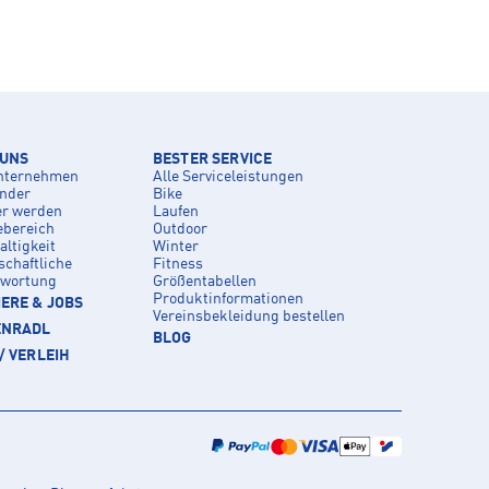
 UNS
BESTER SERVICE
nternehmen
Alle Serviceleistungen
inder
Bike
er werden
Laufen
ebereich
Outdoor
ltigkeit
Winter
schaftliche
Fitness
twortung
Größentabellen
Produktinformationen
ERE & JOBS
Vereinsbekleidung bestellen
ENRADL
BLOG
/ VERLEIH