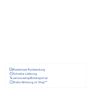
Kostenlose Rücksendung
Schnelle Lieferung
service.eshop
@
intersport.at
Gratis Abholung im Shop**