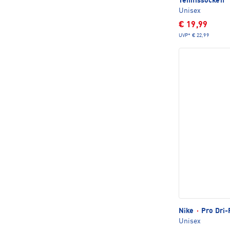
Tennissocken
Unisex
€ 19,99
UVP*
€ 22,99
Nike
·
Pro Dri-
Unisex