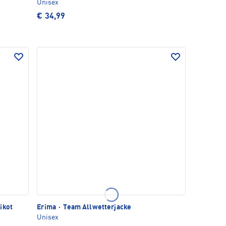
Unisex
€ 34,99
ikot
Erima
·
Team Allwetterjacke
Unisex