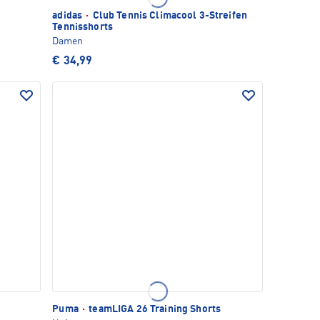
adidas
·
Club Tennis Climacool 3-Streifen
Tennisshorts
Damen
€ 34,99
Puma
·
teamLIGA 26 Training Shorts