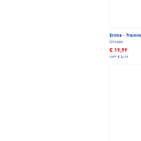
Erima
·
Traini
Unisex
€ 19,99
UVP*
€ 34,99