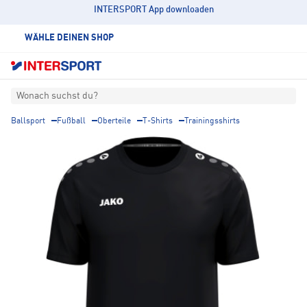
INTERSPORT App downloaden
WÄHLE DEINEN SHOP
Wonach suchst du?
Ballsport
Fußball
Oberteile
T-Shirts
Trainingsshirts