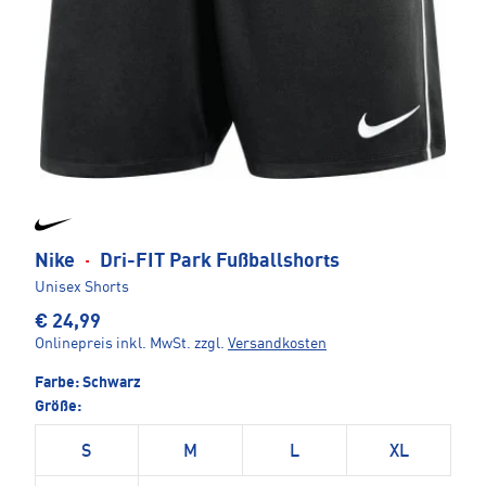
Nike
·
Dri-FIT Park Fußballshorts
Unisex Shorts
€ 24,99
Onlinepreis inkl. MwSt.
zzgl.
Versandkosten
Farbe:
Schwarz
Größe:
S
M
L
XL