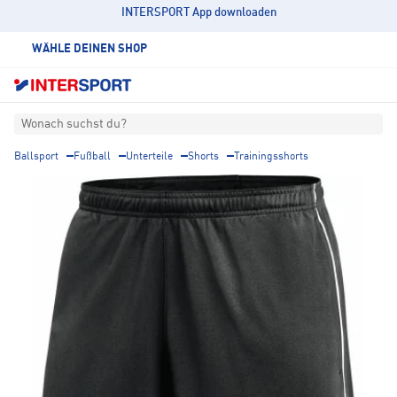
INTERSPORT App downloaden
WÄHLE DEINEN SHOP
Wonach suchst du?
Ballsport
Fußball
Unterteile
Shorts
Trainingsshorts