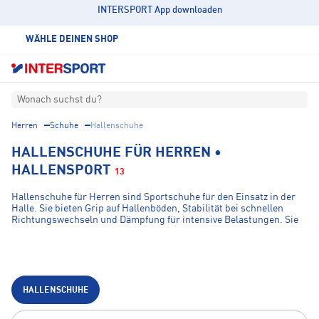
INTERSPORT App downloaden
WÄHLE DEINEN SHOP
Wonach suchst du?
Herren
Schuhe
Hallenschuhe
HALLENSCHUHE FÜR HERREN •
HALLENSPORT
13
Hallenschuhe für Herren sind Sportschuhe für den Einsatz in der
Halle. Sie bieten Grip auf Hallenböden, Stabilität bei schnellen
Richtungswechseln und Dämpfung für intensive Belastungen. Sie
eignen sich für Herren, die Sportarten wie Handball, Volleyball,
Badminton oder Hallenfußball ausüben und Wert auf Traktion,
Komfort und Beweglichkeit legen.
HALLENSCHUHE