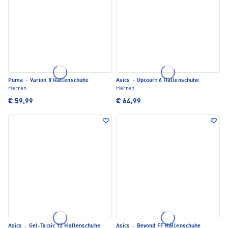
Puma
·
Varion II Hallenschuhe
Asics
·
Upcourt 6 Hallenschuhe
Herren
Herren
€ 59,99
€ 64,99
Asics
·
Gel-Tactic 12 Hallenschuhe
Asics
·
Beyond FF Hallenschuhe