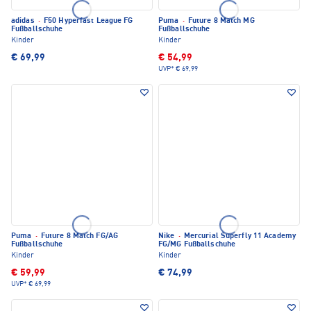
adidas
·
F50 Hyperfast League FG
Puma
·
Future 8 Match MG
Fußballschuhe
Fußballschuhe
Kinder
Kinder
€ 69,99
€ 54,99
UVP*
€ 69,99
Puma
·
Future 8 Match FG/AG
Nike
·
Mercurial Superfly 11 Academy
Fußballschuhe
FG/MG Fußballschuhe
Kinder
Kinder
€ 59,99
€ 74,99
UVP*
€ 69,99