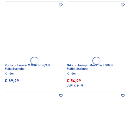
Puma
·
Future 9 Match FG/AG
Nike
·
Tiempo Maestro FG/MG
Fußallschuhe
Fußballschuhe
Kinder
Kinder
€ 69,99
€ 54,99
UVP*
€ 64,99