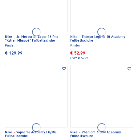
Nike
·
Jr. Mercurial Vapor 16 Pro
Nike
·
Tiempo Legend 10 Academy
"Kylian Mbappé" Fußballschuhe
Fußballschuhe
Kinder
Kinder
€ 129,99
€ 52,99
UVP*
€ 64,99
Nike
·
Vapor 16 Academy FG/MG
Nike
·
Phantom 6 Low Academy
Fußballschuhe
Fußballschuhe