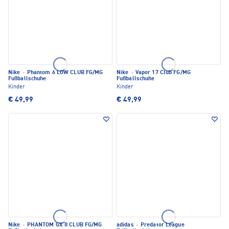
Nike
·
Phantom 6 LOW CLUB FG/MG
Nike
·
Vapor 17 Club FG/MG
Fußballschuhe
Fußballschuhe
Kinder
Kinder
€ 49,99
€ 49,99
Nike
·
PHANTOM GX II CLUB FG/MG
adidas
·
Predator League