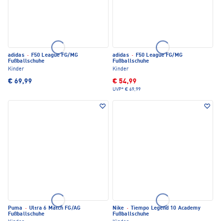
adidas
·
F50 League FG/MG
adidas
·
F50 League FG/MG
Fußballschuhe
Fußballschuhe
Kinder
Kinder
€ 69,99
€ 54,99
UVP*
€ 69,99
Puma
·
Ultra 6 Match FG/AG
Nike
·
Tiempo Legend 10 Academy
Fußballschuhe
Fußballschuhe