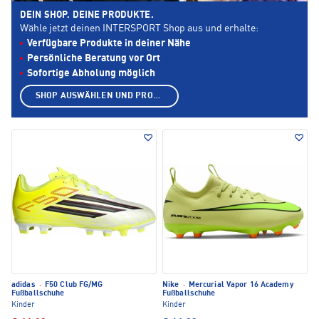
DEIN SHOP. DEINE PRODUKTE.
Wähle jetzt deinen INTERSPORT Shop aus und erhalte:
Verfügbare Produkte in deiner Nähe
Persönliche Beratung vor Ort
Sofortige Abholung möglich
SHOP AUSWÄHLEN UND PRODUKTE ANZEIGEN
adidas
·
F50 Club FG/MG
Nike
·
Mercurial Vapor 16 Academy
Fußballschuhe
Fußballschuhe
Kinder
Kinder