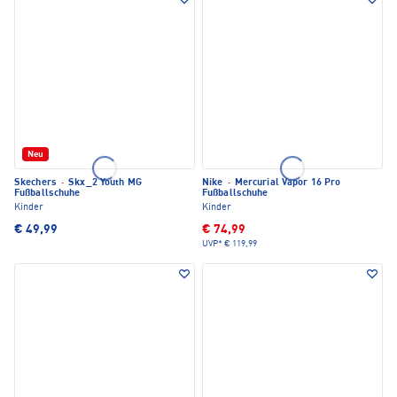
Neu
Skechers
·
Skx_2 Youth MG
Nike
·
Mercurial Vapor 16 Pro
Fußballschuhe
Fußballschuhe
Kinder
Kinder
€ 49,99
€ 74,99
UVP*
€ 119,99