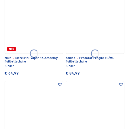
Neu
Nike
·
Mercurial Vapor 16 Academy
adidas
·
Predator League FG/MG
Fußballschuhe
Fußballschuhe
Kinder
Kinder
€ 64,99
€ 84,99