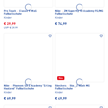
Pro Touch
·
Classic V MxG
Nike
·
ZM Superfly 10 Academy FG/MG
Fußballschuhe
Fußballschuhe
Kinder
Kinder
€ 29,99
€ 74,99
UVP*
€ 39,99
Neu
Nike
·
Phantom GX 2 Academy "Erling
Skechers
·
Skx_2 Youth MG
Haaland" Fußballschuhe
Fußballschuhe
Kinder
Kinder
€ 69,99
€ 49,99