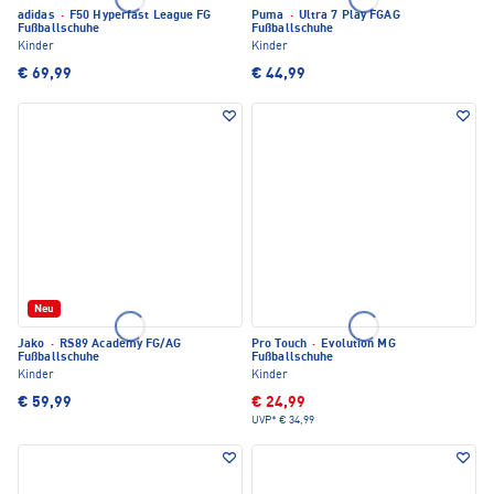
adidas
·
F50 Hyperfast League FG
Puma
·
Ultra 7 Play FGAG
Fußballschuhe
Fußballschuhe
Kinder
Kinder
€ 69,99
€ 44,99
Neu
Jako
·
RS89 Academy FG/AG
Pro Touch
·
Evolution MG
Fußballschuhe
Fußballschuhe
Kinder
Kinder
€ 59,99
€ 24,99
UVP*
€ 34,99