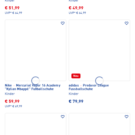
Kinder
Kinder
€ 51,99
€ 49,99
UVP*
€ 64,99
UVP*
€ 64,99
Neu
Nike
·
Mercurial Vapor 16 Academy
adidas
·
Predator League
"Kylian Mbappé" Fußballschuhe
Fussballschuhe
Kinder
Kinder
€ 59,99
€ 79,99
UVP*
€ 69,99