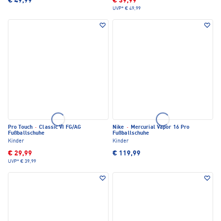
€ 49,99
€ 39,99
UVP*
€ 49,99
Pro Touch
·
Classic VI FG/AG
Nike
·
Mercurial Vapor 16 Pro
Fußballschuhe
Fußballschuhe
Kinder
Kinder
€ 29,99
€ 119,99
UVP*
€ 39,99