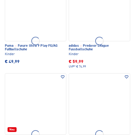
Puma
·
Future Ultra 9 Play FG/AG
adidas
·
Predator League
Fußballschuhe
Fussballschuhe
Kinder
Kinder
€ 49,99
€ 59,99
UVP*
€ 74,99
Neu