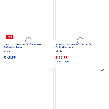
Neu
adidas
·
Predator Club FG/MG
adidas
·
Predator Club FG/MG
Fußballschuhe
Fußballschuhe
Kinder
Kinder
€ 49,99
€ 37,99
UVP*
€ 49,99