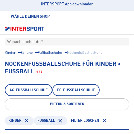
INTERSPORT App downloaden
WÄHLE DEINEN SHOP
Wonach suchst du?
Kinder
Schuhe
Fußballschuhe
Nockenfußballschuhe
NOCKENFUSSBALLSCHUHE FÜR KINDER • F
USSBALL
127
AG-FUSSBALLSCHUHE
FG-FUSSBALLSCHUHE
FILTERN & SORTIEREN
KINDER
FUSSBALL
FILTER LÖSCHEN