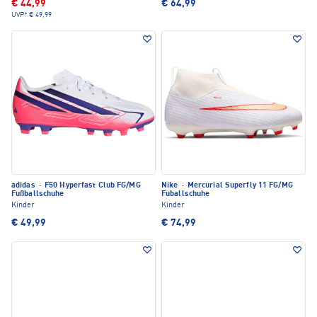
€ 44,99
€ 64,99
UVP*
€ 49,99
adidas
·
F50 Hyperfast Club FG/MG
Nike
·
Mercurial Superfly 11 FG/MG
Fußballschuhe
Fuballschuhe
Kinder
Kinder
€ 49,99
€ 74,99