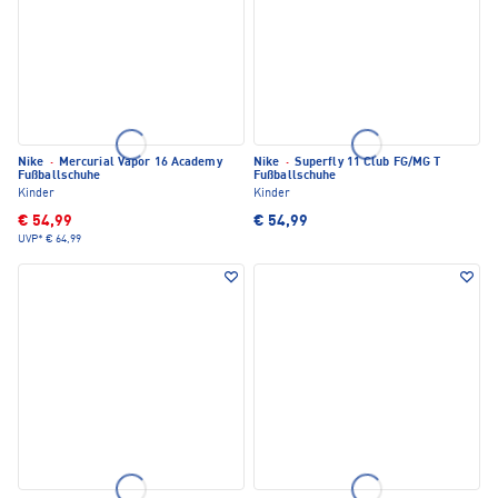
Nike
·
Mercurial Vapor 16 Academy
Nike
·
Superfly 11 Club FG/MG T
Fußballschuhe
Fußballschuhe
Kinder
Kinder
€ 54,99
€ 54,99
UVP*
€ 64,99