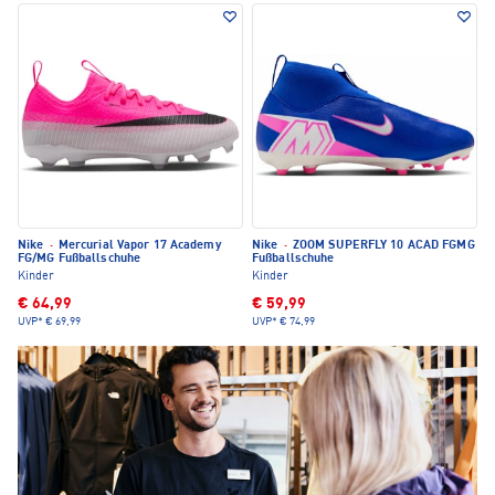
Nike
·
Mercurial Vapor 17 Academy
Nike
·
ZOOM SUPERFLY 10 ACAD FGMG
FG/MG Fußballschuhe
Fußballschuhe
Kinder
Kinder
€ 64,99
€ 59,99
UVP*
€ 69,99
UVP*
€ 74,99