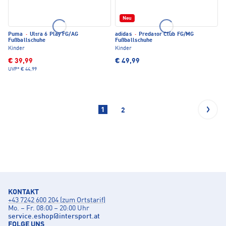
Neu
Puma
·
Ultra 6 Play FG/AG
adidas
·
Predator Club FG/MG
Fußballschuhe
Fußballschuhe
Kinder
Kinder
€ 39,99
€ 49,99
UVP*
€ 44,99
1
2
KONTAKT
+43 7242 600 204 (zum Ortstarif)
Mo. – Fr. 08:00 – 20:00 Uhr
service.eshop
@
intersport.at
FOLGE UNS