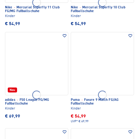
Nike
·
Mercurial Superfly 11 Club
Nike
·
Mercurial Superfly 10 Club
FG/MG Fußballschuhe
Fußballschuhe
Kinder
Kinder
€ 54,99
€ 54,99
Neu
adidas
·
F50 League FG/MG
Puma
·
Future 9 Match FG/AG
Fußballschuhe
Fußballschuhe
Kinder
Kinder
€ 69,99
€ 54,99
UVP*
€ 69,99