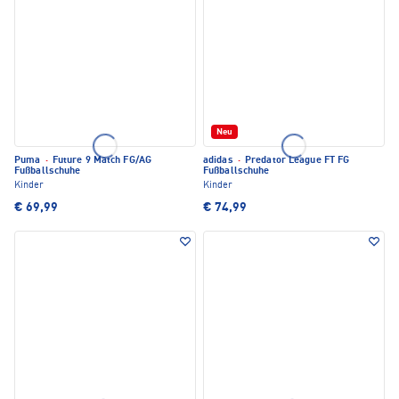
Neu
Puma
·
Future 9 Match FG/AG
adidas
·
Predator League FT FG
Fußballschuhe
Fußballschuhe
Kinder
Kinder
€ 69,99
€ 74,99