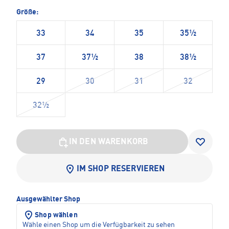
Größe:
33
34
35
35½
37
37½
38
38½
29
30
31
32
32½
IN DEN WARENKORB
IM SHOP RESERVIEREN
Ausgewählter Shop
Shop wählen
Wähle einen Shop um die Verfügbarkeit zu sehen