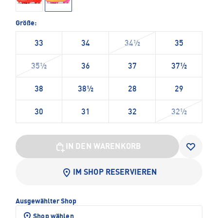
Größe:
33
34
34½
35
35½
36
37
37½
38
38½
28
29
30
31
32
32½
IN DEN WARENKORB
IM SHOP RESERVIEREN
Ausgewählter Shop
Shop wählen