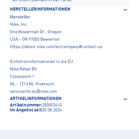
Air Zoom-Element in der Ferse
HERSTELLERINFORMATIONEN
Hersteller
Nike, Inc.
One Bowerman Dr., Oregon
USA - OR 97005 Beaverton
https://about.nike.com/en/company#contact-us
Einführerinformationen in die EU:
Nike Retail BV
Colosseum 1
NL - 1213 NL Hiversum
serviceinfo.eu@nike.com
ARTIKELINFORMATIONEN
Artikelnummer:
350003410
Im Angebot seit
30.08.2024