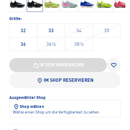
Größe:
32
33
34
35
36
36½
38½
IN DEN WARENKORB
IM SHOP RESERVIEREN
Ausgewählter Shop
Shop wählen
Wähle einen Shop um die Verfügbarkeit zu sehen