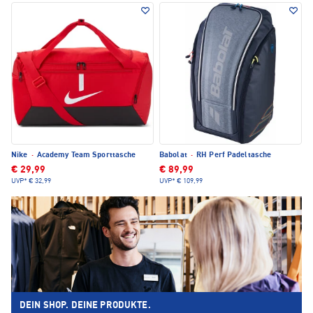
Nike
·
Academy Team Sporttasche
Babolat
·
RH Perf Padeltasche
€ 29,99
€ 89,99
UVP*
€ 32,99
UVP*
€ 109,99
DEIN SHOP. DEINE PRODUKTE.