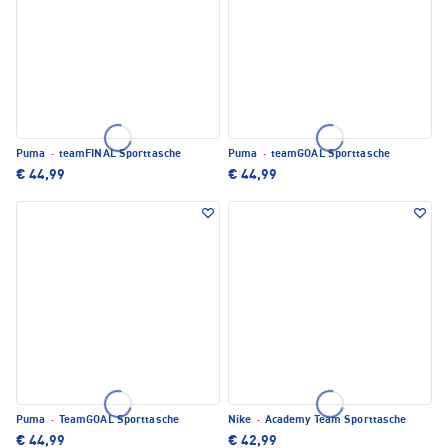
Puma
·
teamFINAL Sporttasche
Puma
·
teamGOAL Sporttasche
€ 44,99
€ 44,99
Puma
·
TeamGOAL Sporttasche
Nike
·
Academy Team Sporttasche
€ 44,99
€ 42,99