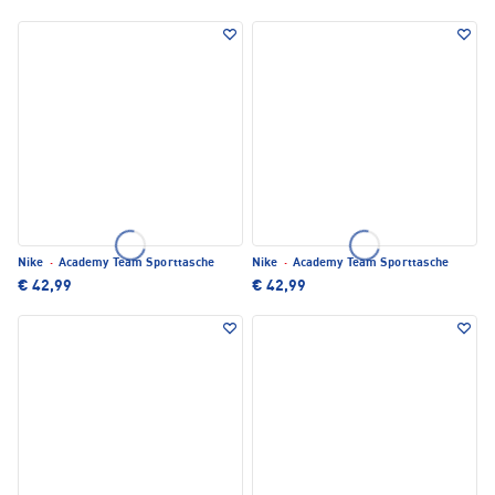
Nike
·
Academy Team Sporttasche
Nike
·
Academy Team Sporttasche
€ 42,99
€ 42,99