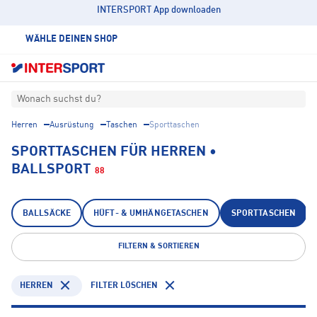
INTERSPORT App downloaden
WÄHLE DEINEN SHOP
Wonach suchst du?
Herren
Ausrüstung
Taschen
Sporttaschen
SPORTTASCHEN FÜR HERREN •
BALLSPORT
88
BALLSÄCKE
HÜFT- & UMHÄNGETASCHEN
SPORTTASCHEN
FILTERN & SORTIEREN
HERREN
FILTER LÖSCHEN