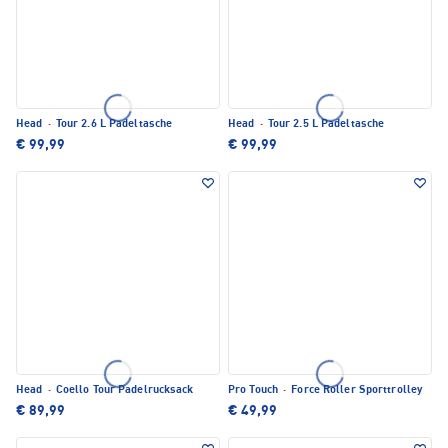
Head
·
Tour 2.6 L Padeltasche
Head
·
Tour 2.5 L Padeltasche
€ 99,99
€ 99,99
Head
·
Coello Tour Padelrucksack
Pro Touch
·
Force Roller Sporttrolley
€ 89,99
€ 49,99