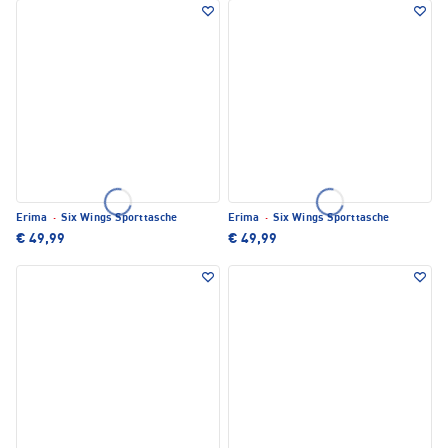
Erima
·
Six Wings Sporttasche
Erima
·
Six Wings Sporttasche
€ 49,99
€ 49,99