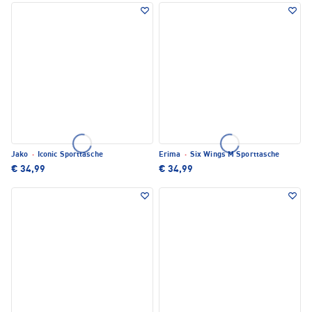
Jako
·
Iconic Sporttasche
Erima
·
Six Wings M Sporttasche
€ 34,99
€ 34,99