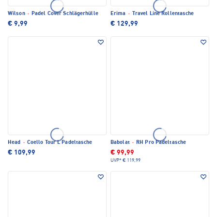
Wilson
·
Padel Cover Schlägerhülle
Erima
·
Travel Line Rollentasche
€ 9,99
€ 129,99
Head
·
Coello Tour L Padeltasche
Babolat
·
RH Pro Padeltasche
€ 109,99
€ 99,99
UVP*
€ 119,99