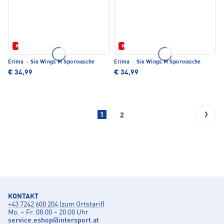
Neu
Neu
Erima
·
Six Wings M Sporttasche
Erima
·
Six Wings M Sporttasche
€ 34,99
€ 34,99
1
2
KONTAKT
+43 7242 600 204 (zum Ortstarif)
Mo. – Fr. 08:00 – 20:00 Uhr
service.eshop
@
intersport.at