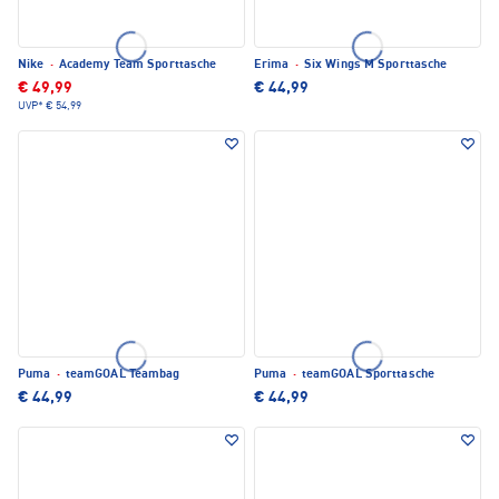
Nike
·
Academy Team Sporttasche
Erima
·
Six Wings M Sporttasche
€ 49,99
€ 44,99
UVP*
€ 54,99
Puma
·
teamGOAL Teambag
Puma
·
teamGOAL Sporttasche
€ 44,99
€ 44,99