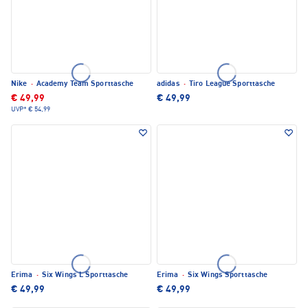
Nike
·
Academy Team Sporttasche
adidas
·
Tiro League Sporttasche
€ 49,99
€ 49,99
UVP*
€ 54,99
Erima
·
Six Wings L Sporttasche
Erima
·
Six Wings Sporttasche
€ 49,99
€ 49,99