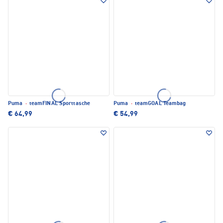
Puma
·
teamFINAL Sporttasche
Puma
·
teamGOAL Teambag
€ 64,99
€ 54,99