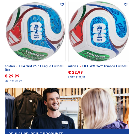
adidas
·
FIFA WM 26™ League Fußball
adidas
·
FIFA WM 26™ Trionda Fußball
Box
€ 22,99
€ 29,99
UVP*
€ 29,99
UVP*
€ 39,99