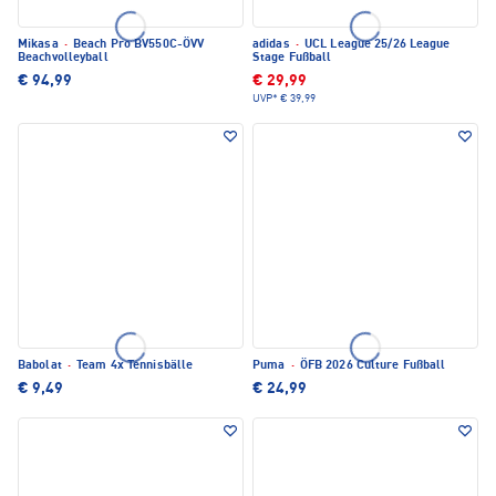
Mikasa
·
Beach Pro BV550C-ÖVV
adidas
·
UCL League 25/26 League
Beachvolleyball
Stage Fußball
€ 94,99
€ 29,99
UVP*
€ 39,99
Babolat
·
Team 4x Tennisbälle
Puma
·
ÖFB 2026 Culture Fußball
€ 9,49
€ 24,99