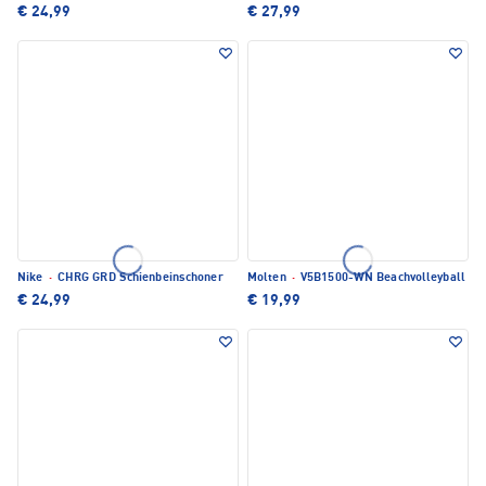
€ 24,99
€ 27,99
Nike
·
CHRG GRD Schienbeinschoner
Molten
·
V5B1500-WN Beachvolleyball
€ 24,99
€ 19,99