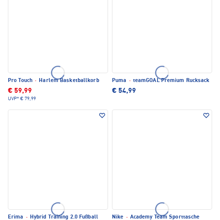
Pro Touch
·
Harlem Basketballkorb
Puma
·
teamGOAL Premium Rucksack
€ 59,99
€ 54,99
UVP*
€ 79,99
Erima
·
Hybrid Training 2.0 Fußball
Nike
·
Academy Team Sporttasche