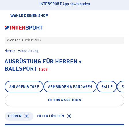
INTERSPORT App downloaden
WÄHLE DEINEN SHOP
Wonach suchst du?
Herren
Ausrüstung
AUSRÜSTUNG FÜR HERREN •
BALLSPORT
1.209
ANLAGEN & TORE
ARMBINDEN & BANDAGEN
BÄLLE
FAN
FILTERN & SORTIEREN
HERREN
FILTER LÖSCHEN