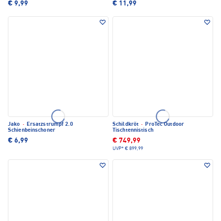
€ 9,99
€ 11,99
Jako
·
Ersatzstrumpf 2.0
Schildkröt
·
ProTec Outdoor
Schienbeinschoner
Tischtennistisch
€ 6,99
€ 749,99
UVP*
€ 899,99