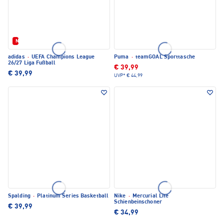
Neu
adidas
·
UEFA Champions League
Puma
·
teamGOAL Sporttasche
26/27 Liga Fußball
€ 39,99
€ 39,99
UVP*
€ 44,99
Spalding
·
Platinum Series Basketball
Nike
·
Mercurial Lite
Schienbeinschoner
€ 39,99
€ 34,99