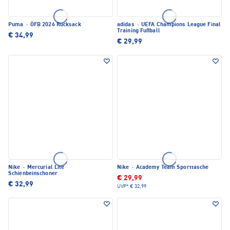
Puma
·
ÖFB 2026 Rucksack
adidas
·
UEFA Champions League Final
Training Fußball
€ 34,99
€ 29,99
Nike
·
Mercurial Lite
Nike
·
Academy Team Sporttasche
Schienbeinschoner
€ 29,99
€ 32,99
UVP*
€ 32,99