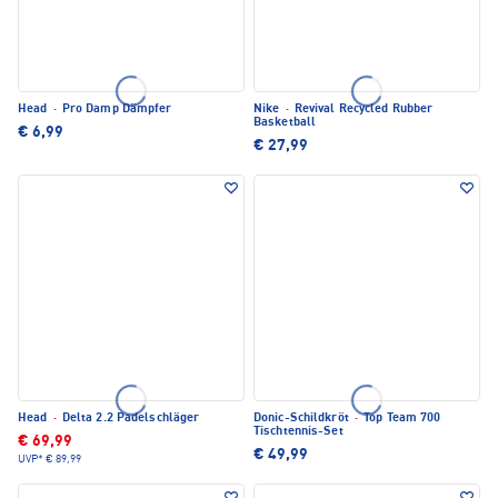
Head
·
Pro Damp Dämpfer
Nike
·
Revival Recycled Rubber
Basketball
€ 6,99
€ 27,99
Head
·
Delta 2.2 Padelschläger
Donic-Schildkröt
·
Top Team 700
Tischtennis-Set
€ 69,99
€ 49,99
UVP*
€ 89,99