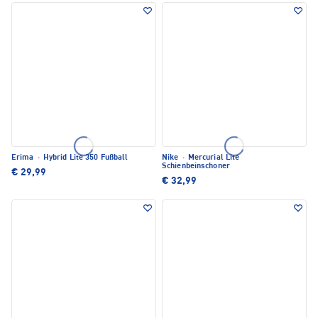
Erima
·
Hybrid Lite 350 Fußball
Nike
·
Mercurial Lite
Schienbeinschoner
€ 29,99
€ 32,99