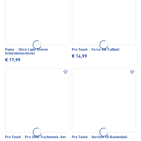
Puma
·
Ultra Light Sleeve
Pro Touch
·
Force Ink Fußball
Schienbeinschoner
€ 14,99
€ 17,99
Pro Touch
·
Pro 2000 Tischtennis-Set
Pro Touch
·
Harlem 50 Basketball