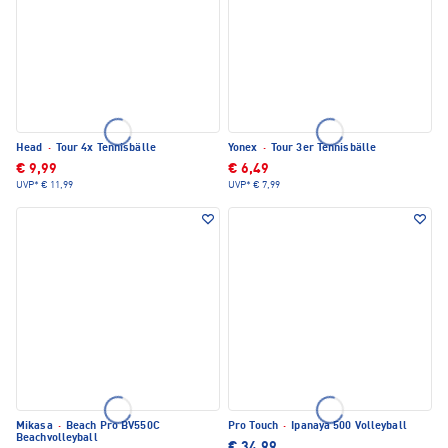
Head
·
Tour 4x Tennisbälle
Yonex
·
Tour 3er Tennisbälle
€ 9,99
€ 6,49
UVP*
€ 11,99
UVP*
€ 7,99
Mikasa
·
Beach Pro BV550C
Pro Touch
·
Ipanaya 500 Volleyball
Beachvolleyball
€ 34,99