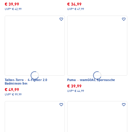
€ 39,99
€ 34,99
UVP*
€ 42,99
UVP*
€ 47,99
Talbot-Torro
·
4-Fighter 2.0
Puma
·
teamGOAL Sporttasche
Badminton-Set
€ 39,99
€ 49,99
UVP*
€ 44,99
UVP*
€ 99,99