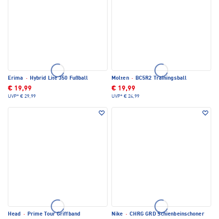
Erima
·
Hybrid Lite 350 Fußball
Molten
·
BC5R2 Trainingsball
€ 19,99
€ 19,99
UVP*
€ 29,99
UVP*
€ 24,99
Head
·
Prime Tour Griffband
Nike
·
CHRG GRD Schienbeinschoner