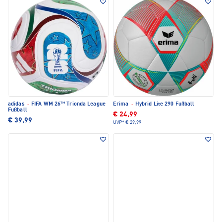
adidas
·
FIFA WM 26™ Trionda League
Erima
·
Hybrid Lite 290 Fußball
Fußball
€ 24,99
€ 39,99
UVP*
€ 29,99