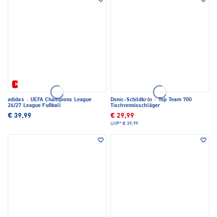
Neu
adidas
·
UEFA Champions League
Donic-Schildkröt
·
Top Team 700
26/27 League Fußball
Tischtennisschläger
€ 39,99
€ 29,99
UVP*
€ 39,99