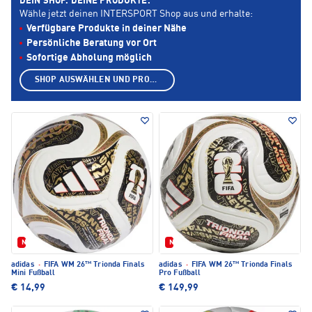
DEIN SHOP. DEINE PRODUKTE.
Wähle jetzt deinen INTERSPORT Shop aus und erhalte:
Verfügbare Produkte in deiner Nähe
Persönliche Beratung vor Ort
Sofortige Abholung möglich
SHOP AUSWÄHLEN UND PRODUKTE ANZEIGEN
Neu
Neu
adidas
·
FIFA WM 26™ Trionda Finals
adidas
·
FIFA WM 26™ Trionda Finals
Mini Fußball
Pro Fußball
€ 14,99
€ 149,99