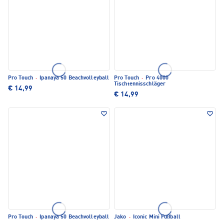
Pro Touch
·
Ipanaya 50 Beachvolleyball
Pro Touch
·
Pro 4000
Tischtennisschläger
€ 14,99
€ 14,99
Pro Touch
·
Ipanaya 50 Beachvolleyball
Jako
·
Iconic Mini Fußball