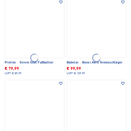
Proline
·
Street Goal Fußballtor
Babolat
·
Boost Aero Tennisschläger
€ 79,99
€ 99,99
UVP*
€ 89,99
UVP*
€ 109,99