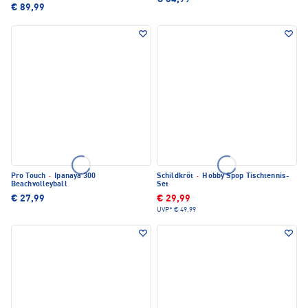
€ 89,99
Pro Touch
·
Ipanaya 300
Schildkröt
·
Hobby Spop Tischtennis-
Beachvolleyball
Set
€ 27,99
€ 29,99
UVP*
€ 49,99