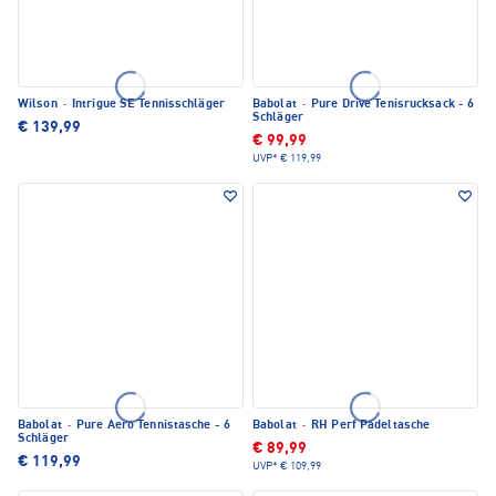
Wilson
·
Intrigue SE Tennisschläger
Babolat
·
Pure Drive Tenisrucksack - 6
Schläger
€ 139,99
€ 99,99
UVP*
€ 119,99
Babolat
·
Pure Aero Tennistasche - 6
Babolat
·
RH Perf Padeltasche
Schläger
€ 89,99
€ 119,99
UVP*
€ 109,99