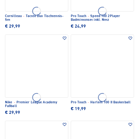
Cornilleau
·
Tacteo Duo Tischtennis-
Pro Touch
·
Speed 100 2Player
Set
Badmintonset inkl. Netz
€ 29,99
€ 24,99
Nike
·
Premier League Academy
Pro Touch
·
Harlem 100 II Basketball
Fußball
€ 19,99
€ 29,99