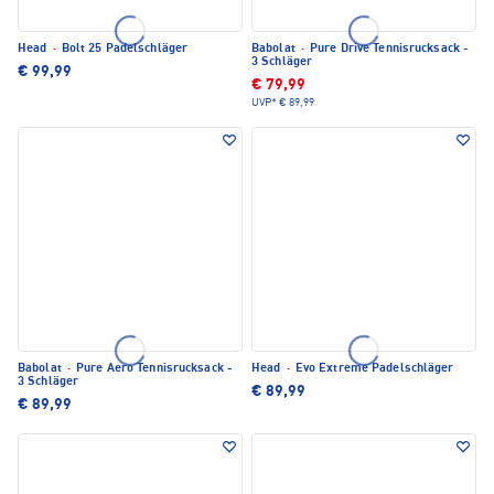
Head
·
Bolt 25 Padelschläger
Babolat
·
Pure Drive Tennisrucksack -
3 Schläger
€ 99,99
€ 79,99
UVP*
€ 89,99
Babolat
·
Pure Aero Tennisrucksack -
Head
·
Evo Extreme Padelschläger
3 Schläger
€ 89,99
€ 89,99