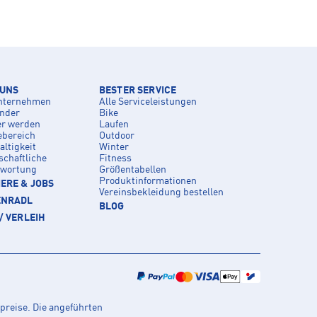
 UNS
BESTER SERVICE
nternehmen
Alle Serviceleistungen
inder
Bike
er werden
Laufen
ebereich
Outdoor
ltigkeit
Winter
schaftliche
Fitness
twortung
Größentabellen
Produktinformationen
ERE & JOBS
Vereinsbekleidung bestellen
ENRADL
BLOG
/ VERLEIH
preise. Die angeführten