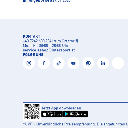
Im Angebot seit
27.01.2026
KONTAKT
+43 7242 600 204 (zum Ortstarif)
Mo. – Fr. 08:00 – 20:00 Uhr
service.eshop
@
intersport.at
FOLGE UNS
Jetzt App downloaden!
Laden im
Jetzt bei
App Store
Google Play
*UVP = Unverbindliche Preisempfehlung. Die angeführten UV