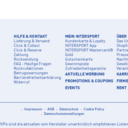
HILFE & KONTAKT
MEIN INTERSPORT
ÜBER
Lieferung & Versand
Kundenkarte & Loyalty
Das U
Click & Collect
INTERSPORT App
Shopf
Click & Reserve
INTERSPORT Mastercard®
Partn
Zahlung
Gold
Press
Rücksendung
Gutscheinkarte
Nachha
FAQ - Häufige Fragen
Gewinnspiele
Gesell
Rückrufaktionen
Zufriedenheitsgarantie
Veran
Betrugswarnungen
AKTUELLE WERBUNG
KARRI
Barrierefreiheitserklärung
PROMOTIONS & COUPONS
FIRM
Widerruf
EVENTS
RENT 
Impressum
AGB
Datenschutz
Cookie Policy
Datenschutzeinstellungen
Ps sind die aktuellen vom Hersteller unverbindlich empfohlenen Listen