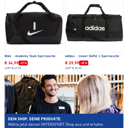
Nike
·
Academy Team Sporttasche
adidas
·
Linear Duffel L Sporttasche
€ 34,99
€ 29,99
-27 %
-25 %
UVP*
€ 47,99
UVP*
€ 39,99
DEIN SHOP. DEINE PRODUKTE.
Wähle jetzt deinen INTERSPORT Shop aus und erhalte: