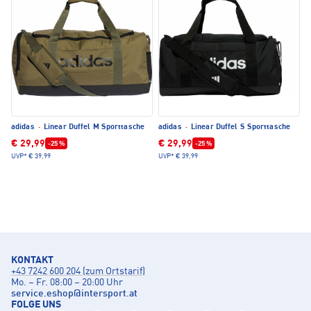
adidas
·
Linear Duffel M Sporttasche
adidas
·
Linear Duffel S Sporttasche
€ 29,99
€ 29,99
-25 %
-25 %
UVP*
€ 39,99
UVP*
€ 39,99
KONTAKT
+43 7242 600 204 (zum Ortstarif)
Mo. – Fr. 08:00 – 20:00 Uhr
service.eshop
@
intersport.at
FOLGE UNS