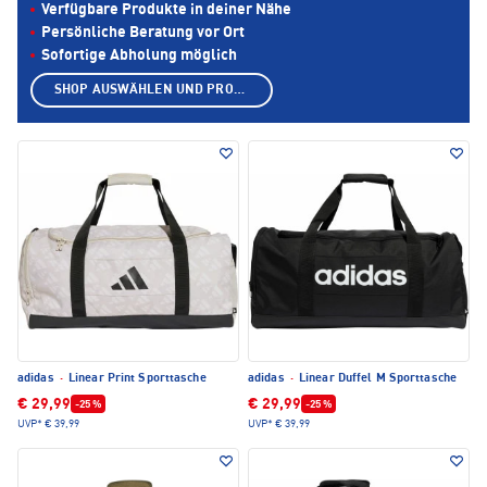
Verfügbare Produkte in deiner Nähe
Persönliche Beratung vor Ort
Sofortige Abholung möglich
SHOP AUSWÄHLEN UND PRODUKTE ANZEIGEN
adidas
·
Linear Print Sporttasche
adidas
·
Linear Duffel M Sporttasche
€ 29,99
€ 29,99
-25 %
-25 %
UVP*
€ 39,99
UVP*
€ 39,99