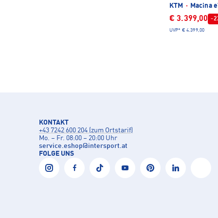
KTM
·
Macina e
€ 3.399,00
-2
UVP*
€ 4.399,00
KONTAKT
+43 7242 600 204 (zum Ortstarif)
Mo. – Fr. 08:00 – 20:00 Uhr
service.eshop
@
intersport.at
FOLGE UNS