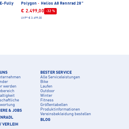
E-Fully
Polygon
·
Helios A8 Rennrad 28"
€ 2.499,00
-32 %
UVP*
€ 3.699,00
 UNS
BESTER SERVICE
nternehmen
Alle Serviceleistungen
inder
Bike
er werden
Laufen
ebereich
Outdoor
ltigkeit
Winter
schaftliche
Fitness
twortung
Größentabellen
Produktinformationen
ERE & JOBS
Vereinsbekleidung bestellen
ENRADL
BLOG
/ VERLEIH