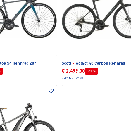
tos S4 Rennrad 28"
Scott
·
Addict 40 Carbon Rennrad
€ 2.499,00
%
-21 %
UVP*
€ 3.199,00