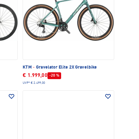
KTM
·
Gravelator Elite 2X Gravelbike
€ 1.999,00
-20 %
UVP*
€ 2.499,00