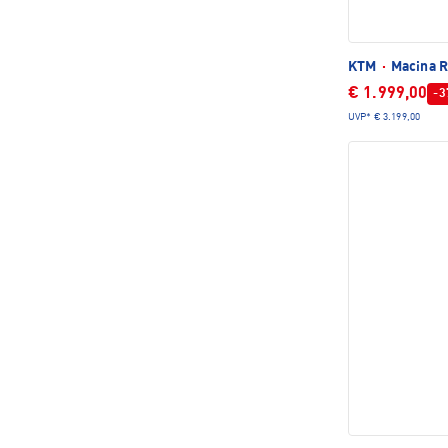
KTM
·
Macina R
€ 1.999,00
-3
UVP*
€ 3.199,00