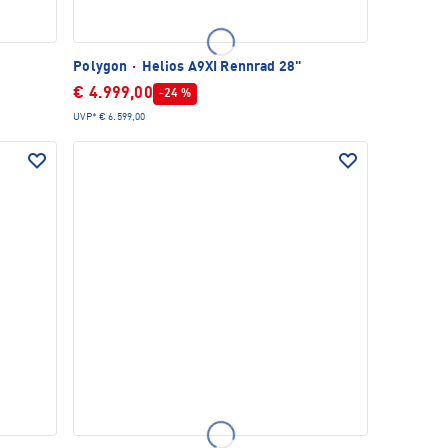
Polygon
·
Helios A9XI Rennrad 28"
€ 4.999,00
-24 %
UVP*
€ 6.599,00