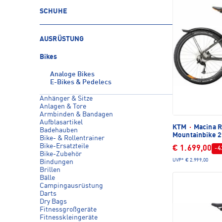
SCHUHE
AUSRÜSTUNG
Bikes
Analoge Bikes
E-Bikes & Pedelecs
Anhänger & Sitze
Anlagen & Tore
Armbinden & Bandagen
Aufblasartikel
KTM
·
Macina R
Badehauben
Mountainbike 2
Bike- & Rollentrainer
Bike-Ersatzteile
€ 1.699,00
-4
Bike-Zubehör
UVP*
€ 2.999,00
Bindungen
Brillen
Bälle
Campingausrüstung
Darts
Dry Bags
Fitnessgroßgeräte
Fitnesskleingeräte