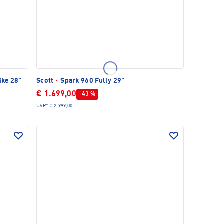
ike 28"
Scott
·
Spark 960 Fully 29"
€ 1.699,00
-43 %
UVP*
€ 2.999,00