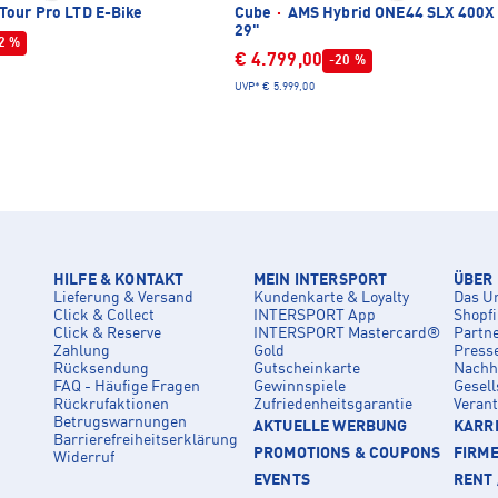
Tour Pro LTD E-Bike
Cube
·
AMS Hybrid ONE44 SLX 400X 
29"
2 %
€ 4.799,00
-20 %
UVP*
€ 5.999,00
HILFE & KONTAKT
MEIN INTERSPORT
ÜBER
Lieferung & Versand
Kundenkarte & Loyalty
Das U
Click & Collect
INTERSPORT App
Shopf
Click & Reserve
INTERSPORT Mastercard®
Partn
Zahlung
Gold
Press
Rücksendung
Gutscheinkarte
Nachha
FAQ - Häufige Fragen
Gewinnspiele
Gesell
Rückrufaktionen
Zufriedenheitsgarantie
Veran
Betrugswarnungen
AKTUELLE WERBUNG
KARRI
Barrierefreiheitserklärung
PROMOTIONS & COUPONS
FIRM
Widerruf
EVENTS
RENT 