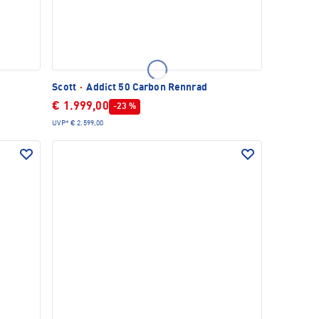
d
Scott
·
Addict 50 Carbon Rennrad
€ 1.999,00
-23 %
UVP*
€ 2.599,00