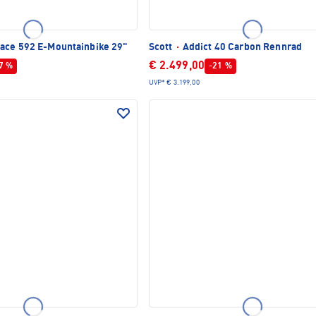
ace 592 E-Mountainbike 29"
Scott
·
Addict 40 Carbon Rennrad
€ 2.499,00
7 %
-21 %
UVP*
€ 3.199,00