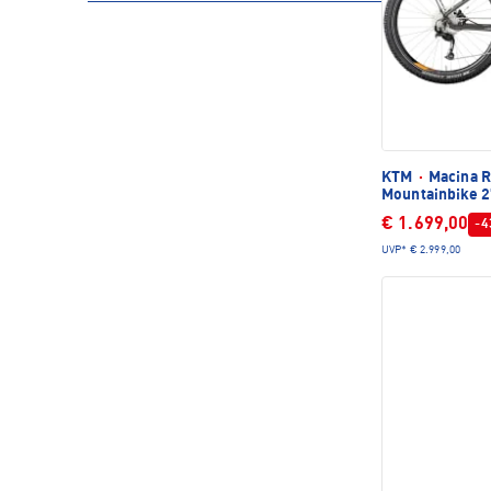
KTM
·
Macina R
Mountainbike 2
€ 1.699,00
-4
UVP*
€ 2.999,00