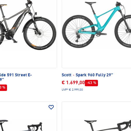
ide 591 Street E-
Scott
·
Spark 960 Fully 29"
9"
€ 1.699,00
-43 %
3 %
UVP*
€ 2.999,00