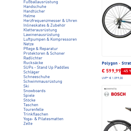
Fußballausrüstung
Handschuhe
Handtücher
Helme
Herzfrequenzmesser & Uhren
Inlineskates & Zubehör
Kletterausrüstung
Lawinenausrüstung
Luftpumpen & Kompressoren
Netze
Pflege & Reparatur
Protektoren & Schoner
Radlichter
Rucksäcke
Polygon
·
Strat
SUPs - Stand Up Paddles
€ 599,99
-45 
Schläger
Schneeschuhe
UVP*
€ 1.099,00
Schwimmausrüstung
Ski
Snowboards
Spiele
Stöcke
Taschen
Tourenfelle
Trinkflaschen
Yoga- & Pilatesmatten
Zelte