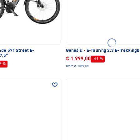
ide 571 Street E-
Genesis
·
E-Touring 2.3 E-Trekkingb
7,5"
€ 1.999,00
-41 %
3 %
UVP*
€ 3.399,00