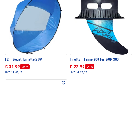
F2
·
Segel für alle SUP
Firefly
·
Finne 300 für SUP 300
€ 31,99
€ 22,99
-36 %
-23 %
UVP*
€ 49,99
UVP*
€ 29,99