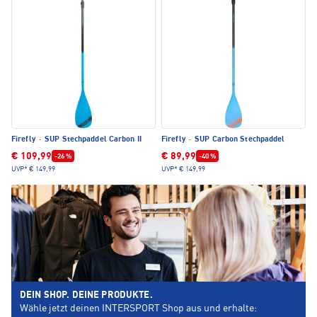
Firefly
·
SUP Stechpaddel Carbon II
Firefly
·
SUP Carbon Stechpaddel
€ 109,99
€ 89,99
-26 %
-40 %
UVP*
€ 149,99
UVP*
€ 149,99
DEIN SHOP. DEINE PRODUKTE.
Wähle jetzt deinen INTERSPORT Shop aus und erhalte: