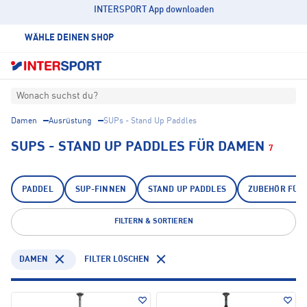
INTERSPORT App downloaden
WÄHLE DEINEN SHOP
Wonach suchst du?
Damen
Ausrüstung
SUPs - Stand Up Paddles
SUPS - STAND UP PADDLES FÜR DAMEN
7
PADDEL
SUP-FINNEN
STAND UP PADDLES
ZUBEHÖR FÜR 
FILTERN & SORTIEREN
DAMEN
FILTER LÖSCHEN