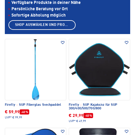
Verfügbare Produkte in deiner Nähe
Persönliche Beratung vor Ort
Sofortige Abholung möglich
SHOP AUSWÄHLEN UND PRODUKTE ANZEIGEN
Firefly
·
SUP Fiberglas Stechpaddel
Firefly
·
SUP Kajaksitz für SUP
300/400/500/700/800
€ 59,99
-40 %
€ 29,99
-40 %
UVP*
€ 99,99
UVP*
€ 49,99