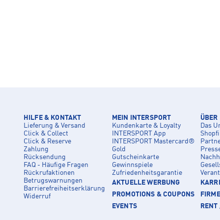
HILFE & KONTAKT
MEIN INTERSPORT
ÜBER
Lieferung & Versand
Kundenkarte & Loyalty
Das U
Click & Collect
INTERSPORT App
Shopf
Click & Reserve
INTERSPORT Mastercard®
Partn
Zahlung
Gold
Press
Rücksendung
Gutscheinkarte
Nachha
FAQ - Häufige Fragen
Gewinnspiele
Gesell
Rückrufaktionen
Zufriedenheitsgarantie
Veran
Betrugswarnungen
AKTUELLE WERBUNG
KARRI
Barrierefreiheitserklärung
PROMOTIONS & COUPONS
FIRM
Widerruf
EVENTS
RENT 