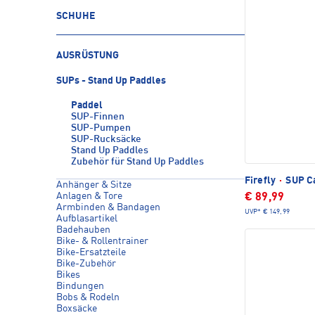
SCHUHE
AUSRÜSTUNG
SUPs - Stand Up Paddles
Paddel
SUP-Finnen
SUP-Pumpen
SUP-Rucksäcke
Stand Up Paddles
Zubehör für Stand Up Paddles
Firefly
·
SUP C
Anhänger & Sitze
Anlagen & Tore
€ 89,99
Armbinden & Bandagen
UVP*
€ 149,99
Aufblasartikel
Badehauben
Bike- & Rollentrainer
Bike-Ersatzteile
Bike-Zubehör
Bikes
Bindungen
Bobs & Rodeln
Boxsäcke