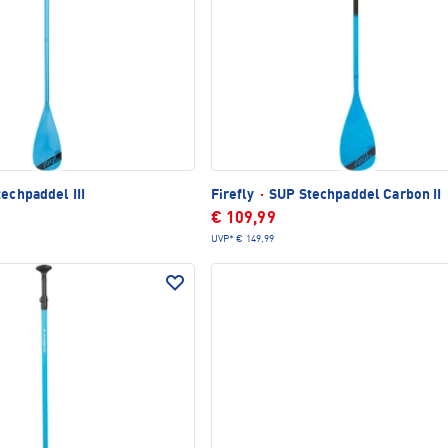
echpaddel III
Firefly
·
SUP Stechpaddel Carbon II
€ 109,99
UVP*
€ 149,99