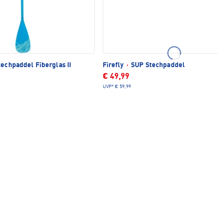
echpaddel Fiberglas II
Firefly
·
SUP Stechpaddel
€ 49,99
UVP*
€ 59,99