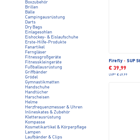
Boxzubehör
Brillen
Bälle
Campingausrüstung
Darts
Dry Bags
Einlagesohlen
Eishockey- & Eislaufschuhe
Erste-Hilfe-Produkte
Fanartikel
Ferngläser
Fitnessgroßgeräte
Firefly
·
SUP St
Fitnesskleingeräte
Fußballausrüstung
€ 39,99
Griffbänder
UVP*
€ 49,99
Grödel
Gymnastikmatten
Handschuhe
Handtücher
Harscheisen
Helme
Herzfrequenzmesser & Uhren
Inlineskates & Zubehör
Kletterausrüstung
Kompasse
Kosmetikartikel & Körperpflege
Lampen
Laufbänder & Clips