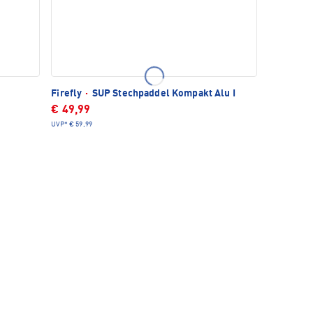
Firefly
·
SUP Stechpaddel Kompakt Alu I
€ 49,99
UVP*
€ 59,99