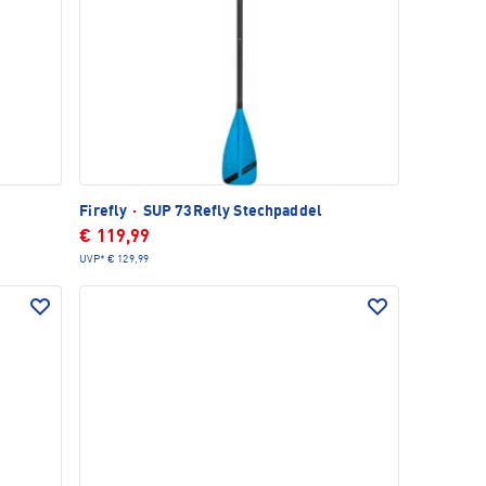
Firefly
·
SUP 73Refly Stechpaddel
€ 119,99
UVP*
€ 129,99