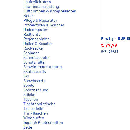
Laufreflektoren
Lawinenausrüstung
Luftpumpen & Kompressoren
Netze
Pflege & Reparatur
Protektoren & Schoner
Radcomputer
Radlichter
Firefly
·
SUP St
Regenschirme
Roller & Scooter
€ 79,99
Rucksäcke
UVP*
€ 99,99
Schläger
Schneeschuhe
Schutzhüllen
Schwimmausrüstung
Skateboards
Ski
Snowboards
Spiele
Sportnahrung
Stöcke
Taschen
Tischtennistische
Tourenfelle
Trinkflaschen
Windsurfen
Yoga- & Pilatesmatten
Zelte