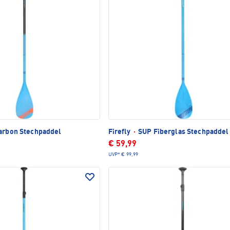
arbon Stechpaddel
Firefly
·
SUP Fiberglas Stechpaddel
€ 59,99
UVP*
€ 99,99