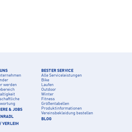
 UNS
BESTER SERVICE
nternehmen
Alle Serviceleistungen
inder
Bike
er werden
Laufen
ebereich
Outdoor
ltigkeit
Winter
schaftliche
Fitness
twortung
Größentabellen
Produktinformationen
ERE & JOBS
Vereinsbekleidung bestellen
ENRADL
BLOG
/ VERLEIH