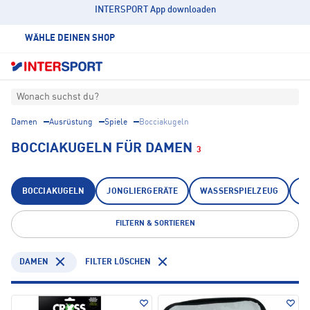
INTERSPORT App downloaden
WÄHLE DEINEN SHOP
Wonach suchst du?
Damen
Ausrüstung
Spiele
Bocciakugeln
BOCCIAKUGELN FÜR DAMEN
3
BOCCIAKUGELN
JONGLIERGERÄTE
WASSERSPIELZEUG
W
FILTERN & SORTIEREN
DAMEN
FILTER LÖSCHEN