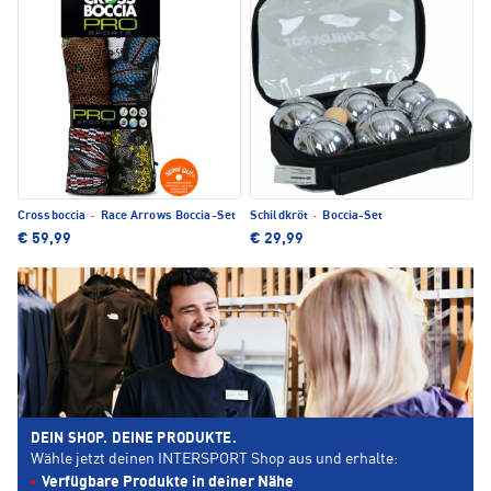
Crossboccia
·
Race Arrows Boccia-Set
Schildkröt
·
Boccia-Set
€ 59,99
€ 29,99
DEIN SHOP. DEINE PRODUKTE.
Wähle jetzt deinen INTERSPORT Shop aus und erhalte:
Verfügbare Produkte in deiner Nähe