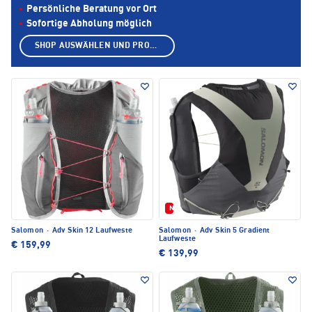
Persönliche Beratung vor Ort
Sofortige Abholung möglich
SHOP AUSWÄHLEN UND PRODUKTE ANZEIGEN
Neu
Salomon
·
Adv Skin 12 Laufweste
Salomon
·
Adv Skin 5 Gradient
Laufweste
€ 159,99
€ 139,99