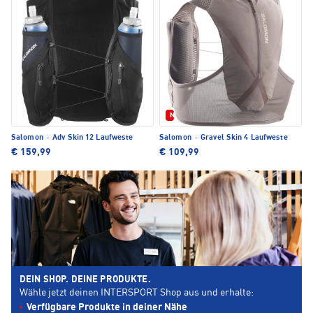
Neu
Salomon
·
Adv Skin 12 Laufweste
Salomon
·
Gravel Skin 4 Laufweste
€ 159,99
€ 109,99
DEIN SHOP. DEINE PRODUKTE.
Wähle jetzt deinen INTERSPORT Shop aus und erhalte:
Verfügbare Produkte in deiner Nähe