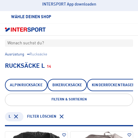
INTERSPORT App downloaden
WÄHLE DEINEN SHOP
Wonach suchst du?
Ausrüstung
Rucksäcke
RUCKSÄCKE L
14
ALPINRUCKSÄCKE
BIKERUCKSÄCKE
KINDERRÜCKENTRAGEN
FILTERN & SORTIEREN
L
FILTER LÖSCHEN