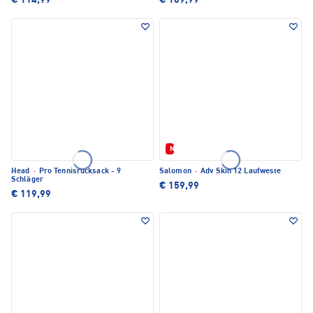
€ 114,99
€ 109,99
Neu
Head
·
Pro Tennisrucksack - 9
Salomon
·
Adv Skin 12 Laufweste
Schläger
€ 159,99
€ 119,99