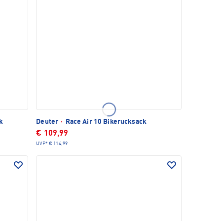
k
Deuter
·
Race Air 10 Bikerucksack
€ 109,99
UVP*
€ 114,99