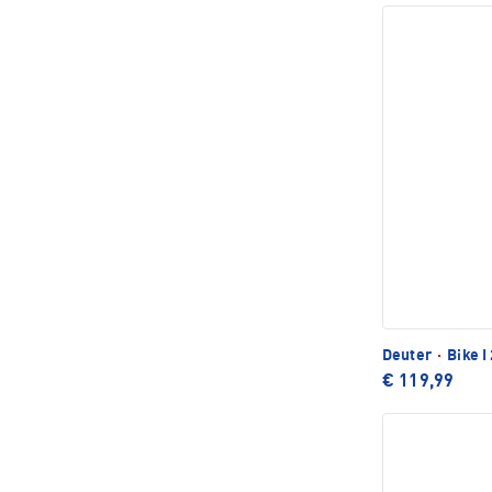
Deuter
·
Bike I
€ 119,99