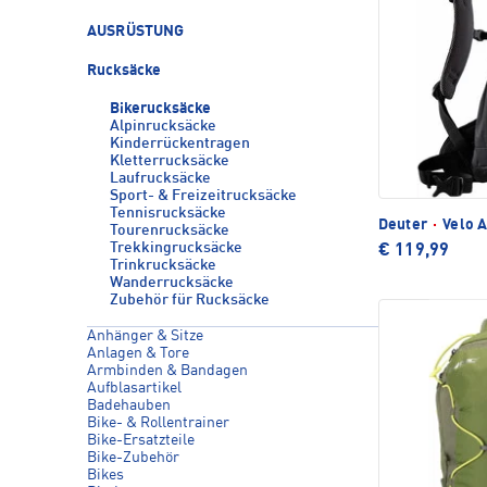
AUSRÜSTUNG
Rucksäcke
Bikerucksäcke
Alpinrucksäcke
Kinderrückentragen
Kletterrucksäcke
Laufrucksäcke
Sport- & Freizeitrucksäcke
Tennisrucksäcke
Deuter
·
Velo A
Tourenrucksäcke
Trekkingrucksäcke
€ 119,99
Trinkrucksäcke
Wanderrucksäcke
Zubehör für Rucksäcke
Anhänger & Sitze
Anlagen & Tore
Armbinden & Bandagen
Aufblasartikel
Badehauben
Bike- & Rollentrainer
Bike-Ersatzteile
Bike-Zubehör
Bikes