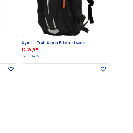
Cytec
·
Trail Comp Bikerucksack
€ 39,99
UVP*
€ 54,99