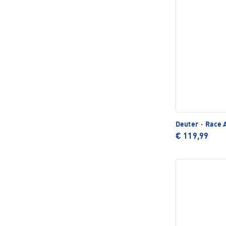
Deuter
·
Race A
€ 119,99