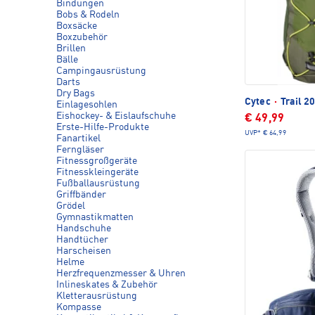
Bindungen
Bobs & Rodeln
Boxsäcke
Boxzubehör
Brillen
Bälle
Campingausrüstung
Darts
Dry Bags
Cytec
·
Trail 2
Einlagesohlen
Eishockey- & Eislaufschuhe
€ 49,99
Erste-Hilfe-Produkte
UVP*
€ 64,99
Fanartikel
Ferngläser
Fitnessgroßgeräte
Fitnesskleingeräte
Fußballausrüstung
Griffbänder
Grödel
Gymnastikmatten
Handschuhe
Handtücher
Harscheisen
Helme
Herzfrequenzmesser & Uhren
Inlineskates & Zubehör
Kletterausrüstung
Kompasse