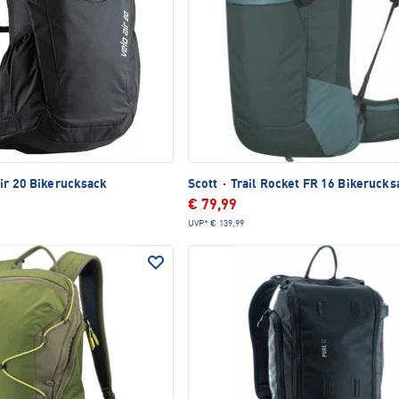
ir 20 Bikerucksack
Scott
·
Trail Rocket FR 16 Bikerucks
€ 79,99
UVP*
€ 139,99