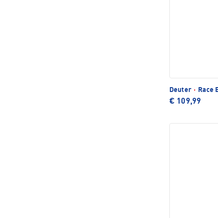
Deuter
·
Race E
€ 109,99