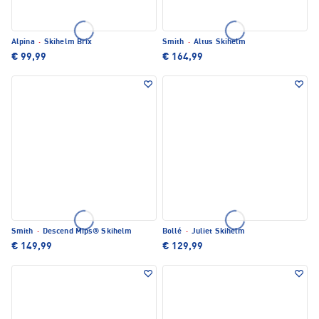
Alpina
·
Skihelm Brix
Smith
·
Altus Skihelm
€ 99,99
€ 164,99
Smith
·
Descend Mips® Skihelm
Bollé
·
Juliet Skihelm
€ 149,99
€ 129,99