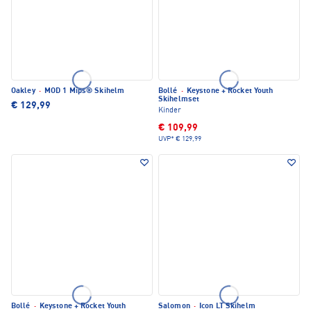
Oakley
·
MOD 1 Mips® Skihelm
Bollé
·
Keystone + Rocket Youth
Skihelmset
€ 129,99
Kinder
€ 109,99
UVP*
€ 129,99
Bollé
·
Keystone + Rocket Youth
Salomon
·
Icon LT Skihelm