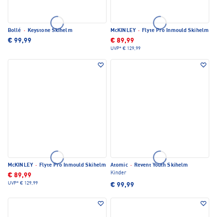
Bollé
·
Keystone Skihelm
McKINLEY
·
Flyte Pro Inmould Skihelm
€ 99,99
€ 89,99
UVP*
€ 129,99
McKINLEY
·
Flyte Pro Inmould Skihelm
Atomic
·
Revent Youth Skihelm
Kinder
€ 89,99
UVP*
€ 129,99
€ 99,99