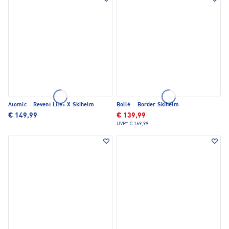
Atomic
·
Revent Lite+ X Skihelm
Bollé
·
Border Skihelm
€ 149,99
€ 139,99
UVP*
€ 169,99