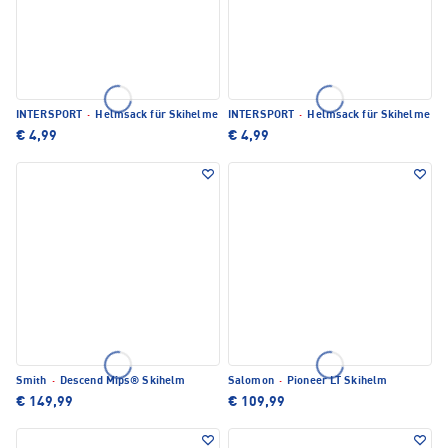
INTERSPORT
·
Helmsack für Skihelme
INTERSPORT
·
Helmsack für Skihelme
€ 4,99
€ 4,99
Smith
·
Descend Mips® Skihelm
Salomon
·
Pioneer LT Skihelm
€ 149,99
€ 109,99