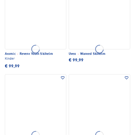
Atomic
·
Revent Youth Skihelm
Uvex
·
Wanted Skihelm
Kinder
€ 99,99
€ 99,99