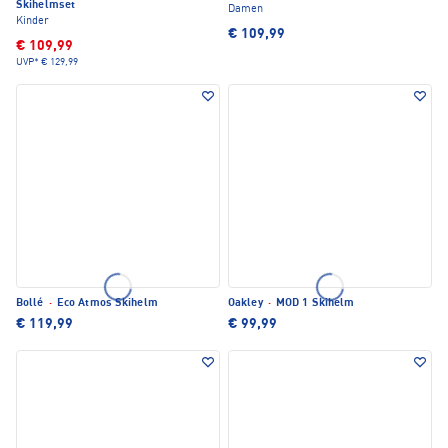
Skihelmset
Damen
Kinder
€ 109,99
€ 109,99
UVP*
€ 129,99
Bollé
·
Eco Atmos Skihelm
Oakley
·
MOD 1 Skihelm
€ 119,99
€ 99,99