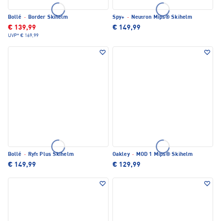
Bollé
·
Border Skihelm
Spy+
·
Neutron Mips® Skihelm
€ 139,99
€ 149,99
UVP*
€ 169,99
Bollé
·
Ryft Plus Skihelm
Oakley
·
MOD 1 Mips® Skihelm
€ 149,99
€ 129,99