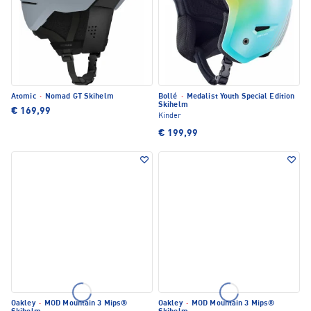
Atomic
·
Nomad GT Skihelm
Bollé
·
Medalist Youth Special Edition
Skihelm
€ 169,99
Kinder
€ 199,99
Oakley
·
MOD Mountain 3 Mips®
Oakley
·
MOD Mountain 3 Mips®