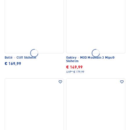
Bollé
·
Cliff Skihelm
Oakley
·
MOD Mountain 3 Mips®
Skihelm
€ 169,99
€ 149,99
UVP*
€ 179,99