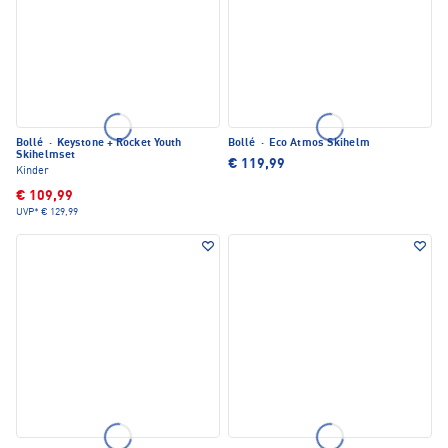
Bollé
·
Keystone + Rocket Youth
Bollé
·
Eco Atmos Skihelm
Skihelmset
€ 119,99
Kinder
€ 109,99
UVP*
€ 129,99