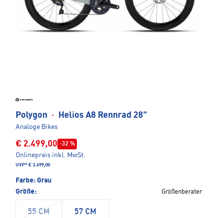
Polygon
·
Helios A8 Rennrad 28"
Analoge Bikes
€ 2.499,00
-32 %
Onlinepreis inkl. MwSt.
UVP*
€ 3.699,00
Farbe:
Grau
Größe:
Größenberater
55 CM
57 CM