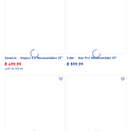
Genesis
·
Impact 4.2 Mountainbike 29"
Cube
·
Aim Pro Mountainbike 29"
€ 499,99
€ 599,99
UVP*
€ 799,99