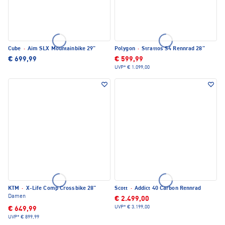
Cube
·
Aim SLX Mountainbike 29"
Polygon
·
Strattos S4 Rennrad 28"
€ 699,99
€ 599,99
UVP*
€ 1.099,00
KTM
·
X-Life Comp Crossbike 28"
Scott
·
Addict 40 Carbon Rennrad
Damen
€ 2.499,00
UVP*
€ 3.199,00
€ 649,99
UVP*
€ 899,99