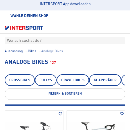
INTERSPORT App downloaden
WÄHLE DEINEN SHOP
Wonach suchst du?
Ausrüstung
Bikes
Analoge Bikes
ANALOGE BIKES
127
CROSSBIKES
FULLYS
GRAVELBIKES
KLAPPRÄDER
M
FILTERN & SORTIEREN