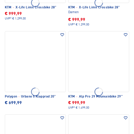
KTM
·
X-Life Limit Crossbike 28"
KTM
·
X-Life Limit Crossbike 28"
Damen
€ 999,99
UVP*
€ 1.299,00
€ 999,99
UVP*
€ 1.299,00
Polygon
·
Urbano 5 Klapprad 20"
KTM
·
Alp Pro 29 Mountainbike 29"
€ 699,99
€ 999,99
UVP*
€ 1.499,00