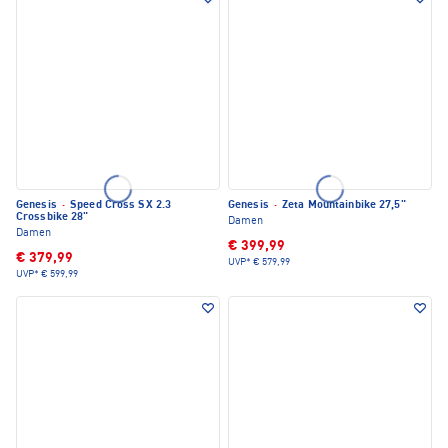
Genesis
·
Speed Cross SX 2.3
Genesis
·
Zeta Mountainbike 27,5"
Crossbike 28"
Damen
Damen
€ 399,99
€ 379,99
UVP*
€ 579,99
UVP*
€ 599,99