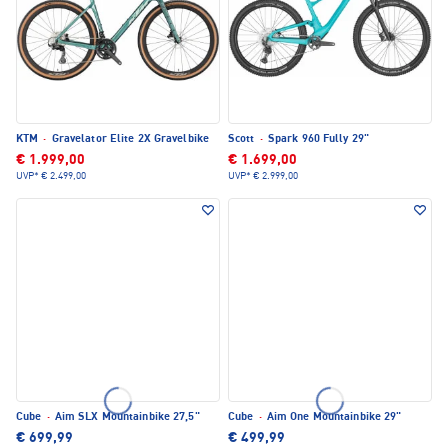
KTM
·
Gravelator Elite 2X Gravelbike
Scott
·
Spark 960 Fully 29"
€ 1.999,00
€ 1.699,00
UVP*
€ 2.499,00
UVP*
€ 2.999,00
Cube
·
Aim SLX Mountainbike 27,5"
Cube
·
Aim One Mountainbike 29"
€ 699,99
€ 499,99