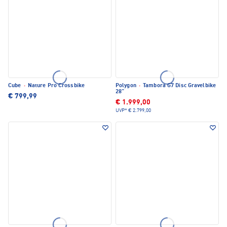
Cube
·
Nature Pro Crossbike
Polygon
·
Tambora G7 Disc Gravelbike
28"
€ 799,99
€ 1.999,00
UVP*
€ 2.799,00