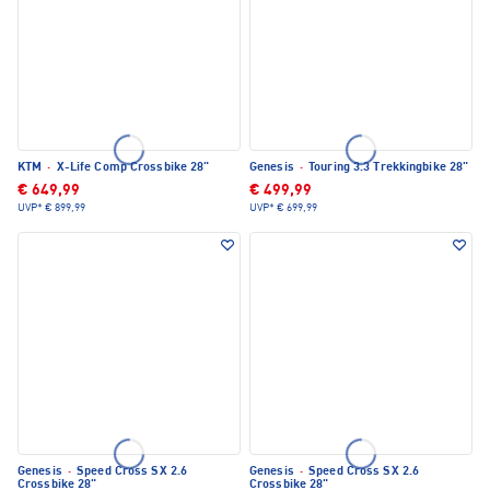
KTM
·
X-Life Comp Crossbike 28"
Genesis
·
Touring 3.3 Trekkingbike 28"
€ 649,99
€ 499,99
UVP*
€ 899,99
UVP*
€ 699,99
Genesis
·
Speed Cross SX 2.6
Genesis
·
Speed Cross SX 2.6
Crossbike 28"
Crossbike 28"