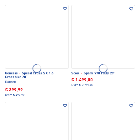
Genesis
·
Speed Cross SX 1.6
Scott
·
Spark 970 Fully 29"
Crossbike 28"
€ 1.499,00
Damen
UVP*
€ 2.799,00
€ 399,99
UVP*
€ 499,99