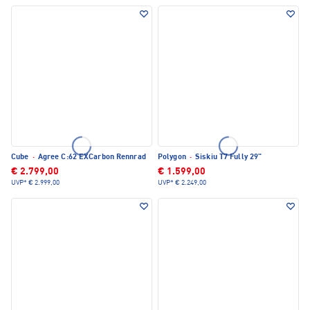
Cube
·
Agree C:62 EXCarbon Rennrad
Polygon
·
Siskiu T7 Fully 29"
€ 2.799,00
€ 1.599,00
UVP*
€ 2.999,00
UVP*
€ 2.249,00