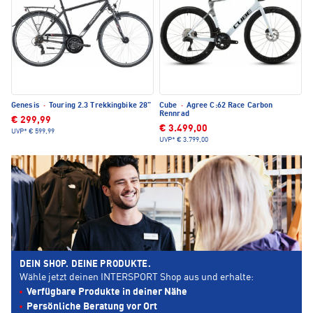
Genesis
·
Touring 2.3 Trekkingbike 28"
Cube
·
Agree C:62 Race Carbon
Rennrad
€ 299,99
€ 3.499,00
UVP*
€ 599,99
UVP*
€ 3.799,00
DEIN SHOP. DEINE PRODUKTE.
Wähle jetzt deinen INTERSPORT Shop aus und erhalte:
Verfügbare Produkte in deiner Nähe
Persönliche Beratung vor Ort