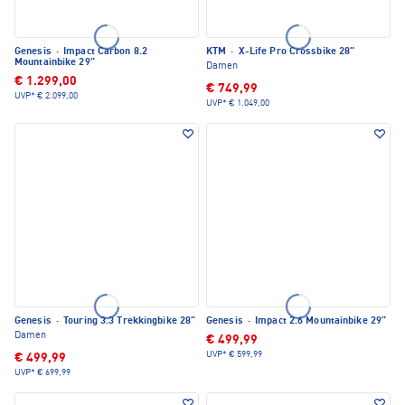
Genesis
·
Impact Carbon 8.2
KTM
·
X-Life Pro Crossbike 28"
Mountainbike 29"
Damen
€ 1.299,00
€ 749,99
UVP*
€ 2.099,00
UVP*
€ 1.049,00
Genesis
·
Touring 3.3 Trekkingbike 28"
Genesis
·
Impact 2.6 Mountainbike 29"
Damen
€ 499,99
UVP*
€ 599,99
€ 499,99
UVP*
€ 699,99