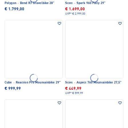
Polygon
·
Bend R7 Gravelbike 28"
Scott
·
Spark 960 Fully 29"
€ 1.799,00
€ 1.699,00
UVP*
€ 2.999,00
Cube
·
Reaction Pro Mountainbike 29"
Scott
·
Aspect 760 Mountainbike 27,5"
€ 999,99
€ 449,99
UVP*
€ 599,99