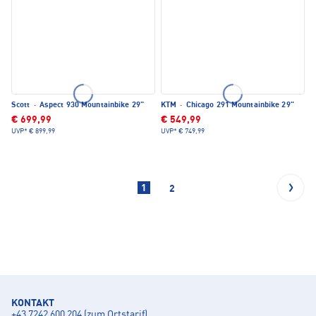
Scott
·
Aspect 930 Mountainbike 29"
KTM
·
Chicago 291 Mountainbike 29"
€ 699,99
€ 549,99
UVP*
€ 899,99
UVP*
€ 749,99
1
2
KONTAKT
+43 7242 600 204 (zum Ortstarif)