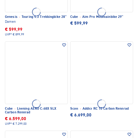
Genesis
·
Touring 4.3 Trekkingbike 28"
Cube
·
Aim Pro Mountainbike 29"
Damen
€ 599,99
€ 599,99
UVP*
€ 899,99
Cube
·
Litening AERO C:68X SLX
Scott
·
Addict RC 10 Carbon Rennrad
Carbon Rennrad
€ 6.699,00
€ 6.599,00
UVP*
€ 7.299,00