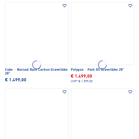
Cube
·
Nuroad Race Carbon Gravelbike
Polygon
·
Path X5 Gravelbike 28"
28"
€ 1.499,00
€ 1.499,00
UVP*
€ 1.599,00