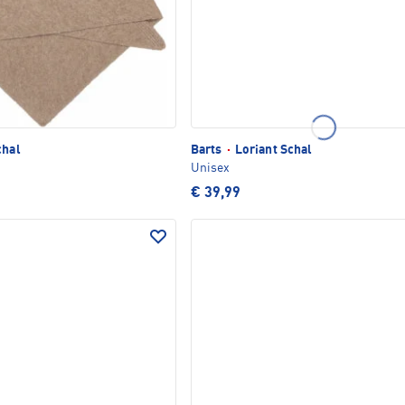
chal
Barts
·
Loriant Schal
Unisex
€ 39,99