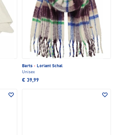
Barts
·
Loriant Schal
Unisex
€ 39,99