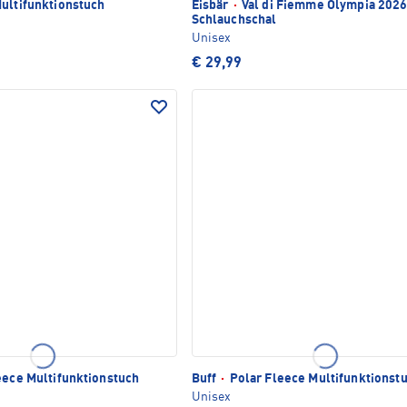
ultifunktionstuch
Eisbär
·
Val di Fiemme Olympia 202
Schlauchschal
Unisex
€ 29,99
eece Multifunktionstuch
Buff
·
Polar Fleece Multifunktionst
Unisex