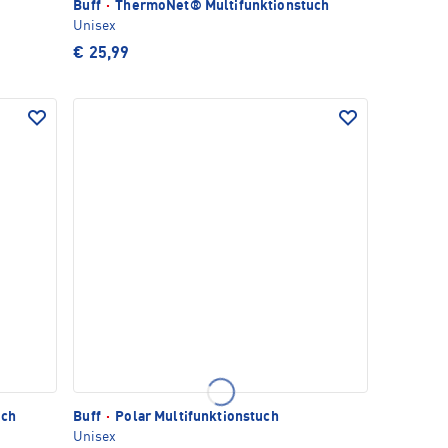
6
Buff
·
ThermoNet® Multifunktionstuch
Unisex
€ 25,99
uch
Buff
·
Polar Multifunktionstuch
Unisex