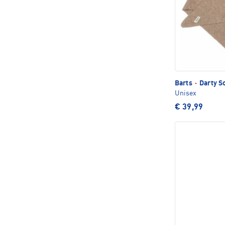
Barts
·
Darty S
Unisex
€ 39,99