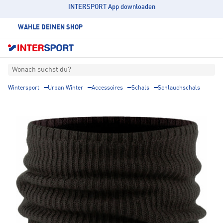
INTERSPORT App downloaden
WÄHLE DEINEN SHOP
Wonach suchst du?
Wintersport
Urban Winter
Accessoires
Schals
Schlauchschals