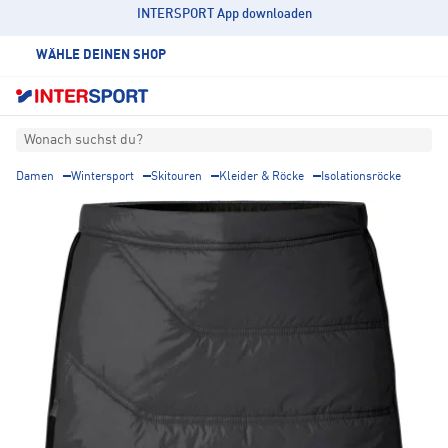
INTERSPORT App downloaden
WÄHLE DEINEN SHOP
Wonach suchst du?
Damen
Wintersport
Skitouren
Kleider & Röcke
Isolationsröcke