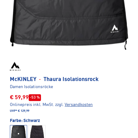
McKINLEY
·
Thaura Isolationsrock
Damen Isolationsröcke
€ 59,99
-53 %
Onlinepreis inkl. MwSt.
zzgl.
Versandkosten
UVP*
€ 129,99
Farbe:
Schwarz