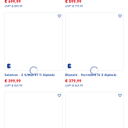
€ 699,99
€ 599,99
UVP*
€ 899,99
UVP*
€ 779,99
IM SET ERHÄLTLICH
IM SET ERHÄLTLICH
Salomon
·
E S/Max X7 Ti Alpinski
Blizzard
·
Stormbird 76 X Alpinski
€ 399,99
€ 379,99
UVP*
€ 549,99
UVP*
€ 549,99