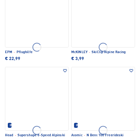
EPM
·
Pflughilfe
McKINLEY
·
SkiClip Alpine Racing
€ 22,99
€ 3,99
IM SET ERHÄLTLICH
IM SET ERHÄLTLICH
Head
·
Supershape e-Speed Alpinski
Atomic
·
N Bent 100 Freerideski