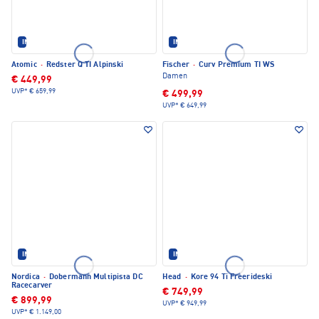
IM SET ERHÄLTLICH
IM SET ERHÄLTLICH
Atomic
·
Redster Q TI Alpinski
Fischer
·
Curv Premium TI WS
Damen
€ 449,99
UVP*
€ 659,99
€ 499,99
UVP*
€ 649,99
IM SET ERHÄLTLICH
IM SET ERHÄLTLICH
Nordica
·
Dobermann Multipista DC
Head
·
Kore 94 Ti Freerideski
Racecarver
€ 749,99
€ 899,99
UVP*
€ 949,99
UVP*
€ 1.149,00