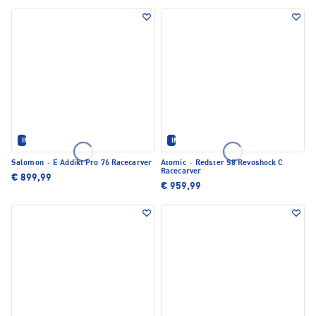
IM SET ERHÄLTLICH
IM SET ERHÄLTLICH
Salomon
·
E Addikt Pro 76 Racecarver
Atomic
·
Redster S8 Revoshock C
Racecarver
€ 899,99
€ 959,99