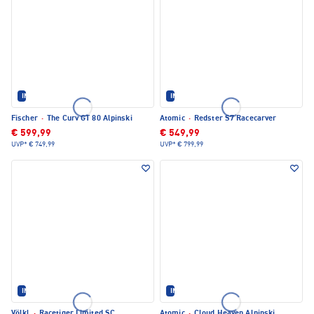
IM SET ERHÄLTLICH
IM SET ERHÄLTLICH
Fischer
·
The Curv GT 80 Alpinski
Atomic
·
Redster S7 Racecarver
€ 599,99
€ 549,99
UVP*
€ 749,99
UVP*
€ 799,99
IM SET ERHÄLTLICH
IM SET ERHÄLTLICH
Völkl
·
Racetiger Limited SC
Atomic
·
Cloud Heaven Alpinski