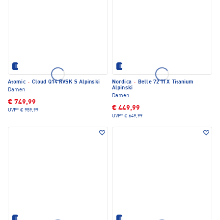
IM SET ERHÄLTLICH
IM SET ERHÄLTLICH
Atomic
·
Cloud Q14 RVSK S Alpinski
Nordica
·
Belle 72 TI X Titanium
Alpinski
Damen
Damen
€ 749,99
€ 449,99
UVP*
€ 959,99
UVP*
€ 649,99
IM SET ERHÄLTLICH
IM SET ERHÄLTLICH