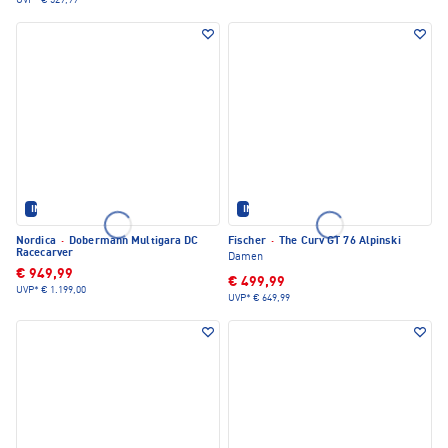
UVP*
€ 529,99
IM SET ERHÄLTLICH
IM SET ERHÄLTLICH
Nordica
·
Dobermann Multigara DC
Fischer
·
The Curv GT 76 Alpinski
Racecarver
Damen
€ 949,99
€ 499,99
UVP*
€ 1.199,00
UVP*
€ 649,99