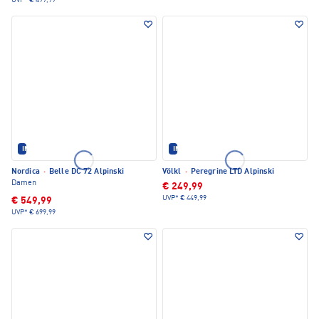
UVP*
€ 499,99
IM SET ERHÄLTLICH
IM SET ERHÄLTLICH
Nordica
·
Belle DC 72 Alpinski
Völkl
·
Peregrine LTD Alpinski
Damen
€ 249,99
UVP*
€ 449,99
€ 549,99
UVP*
€ 699,99