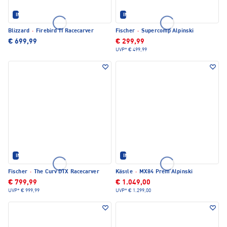
IM SET ERHÄLTLICH
IM SET ERHÄLTLICH
Blizzard
·
Firebird TI Racecarver
Fischer
·
Supercomp Alpinski
€ 699,99
€ 299,99
UVP*
€ 499,99
IM SET ERHÄLTLICH
IM SET ERHÄLTLICH
Fischer
·
The Curv DTX Racecarver
Kästle
·
MX84 Prem Alpinski
€ 799,99
€ 1.049,00
UVP*
€ 999,99
UVP*
€ 1.299,00