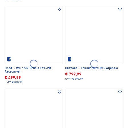
IM SET ERHÄLTLICH
IM SET ERHÄLTLICH
Head
·
WC e.SR Rebels LYT-PR
Blizzard
·
Thunderbird R15 Alpinski
Racecarver
€ 799,99
€ 499,99
UVP*
€ 999,99
UVP*
€ 848,99