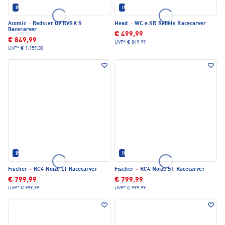
IM SET ERHÄLTLICH
IM SET ERHÄLTLICH
Atomic
·
Redster Q9 RVSK S
Head
·
WC e.SR Rebels Racecarver
Racecarver
€ 499,99
€ 849,99
UVP*
€ 849,99
UVP*
€ 1.159,00
IM SET ERHÄLTLICH
IM SET ERHÄLTLICH
Fischer
·
RC4 Noize LT Racecarver
Fischer
·
RC4 Noize ST Racecarver
€ 799,99
€ 799,99
UVP*
€ 999,99
UVP*
€ 999,99