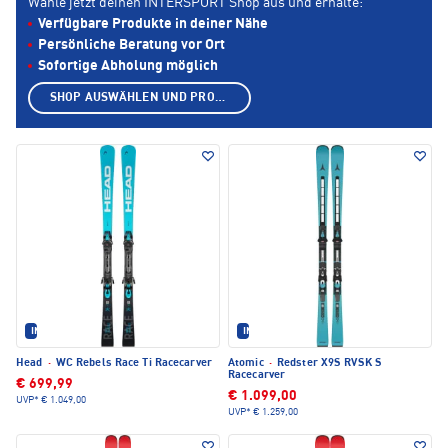
Wähle jetzt deinen INTERSPORT Shop aus und erhalte:
Verfügbare Produkte in deiner Nähe
Persönliche Beratung vor Ort
Sofortige Abholung möglich
SHOP AUSWÄHLEN UND PRODUKTE ANZEIGEN
IM SET ERHÄLTLICH
IM SET ERHÄLTLICH
Head
·
WC Rebels Race Ti Racecarver
Atomic
·
Redster X9S RVSK S
Racecarver
€ 699,99
€ 1.099,00
UVP*
€ 1.049,00
UVP*
€ 1.259,00