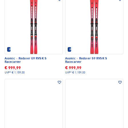
IM SET ERHÄLTLICH
IM SET ERHÄLTLICH
Atomic
·
Redster G9 RVSK S
Atomic
·
Redster S9 RVSK S
Racecarver
Racecarver
€ 999,99
€ 999,99
UVP*
€ 1.159,00
UVP*
€ 1.159,00