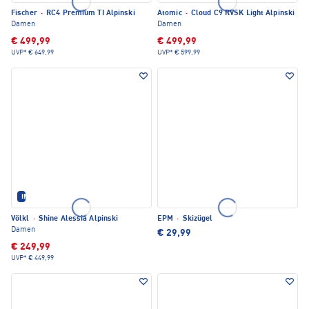
Fischer
·
RC4 Premium TI Alpinski
Atomic
·
Cloud C9 RVSK Light Alpinski
Damen
Damen
€ 499,99
€ 499,99
UVP*
€ 649,99
UVP*
€ 599,99
IM SET ERHÄLTLICH
Völkl
·
Shine Alessia Alpinski
EPM
·
Skizügel
Damen
€ 29,99
€ 249,99
UVP*
€ 449,99