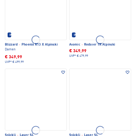
IM SET ERHÄLTLICH
IM SET ERHÄLTLICH
Blizzard
·
Phoenix R13 X Alpinski
Atomic
·
Redster TR Alpinski
Damen
€ 349,99
UVP*
€ 479,99
€ 349,99
UVP*
€ 499,99
Stöckli
·
Laser SL
Stöckli
·
Laser SL