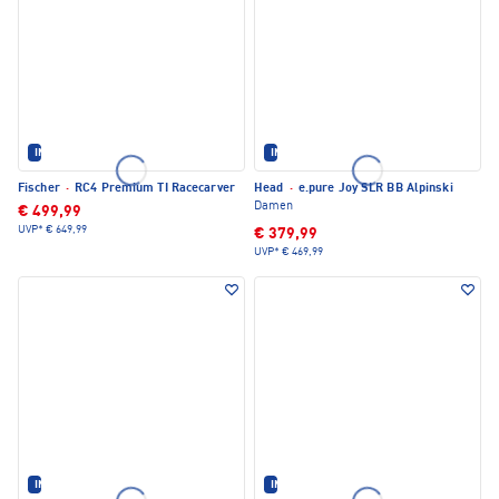
IM SET ERHÄLTLICH
IM SET ERHÄLTLICH
Fischer
·
RC4 Premium TI Racecarver
Head
·
e.pure Joy SLR BB Alpinski
Damen
€ 499,99
UVP*
€ 649,99
€ 379,99
UVP*
€ 469,99
IM SET ERHÄLTLICH
IM SET ERHÄLTLICH