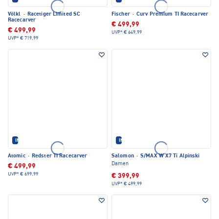
Völkl
·
Racetiger Limited SC
Fischer
·
Curv Premium TI Racecarver
Racecarver
€ 499,99
€ 499,99
UVP*
€ 649,99
UVP*
€ 719,99
IM SET ERHÄLTLICH
IM SET ERHÄLTLICH
Atomic
·
Redster TI Racecarver
Salomon
·
S/MAX W X7 Ti Alpinski
Damen
€ 499,99
UVP*
€ 699,99
€ 399,99
UVP*
€ 499,99