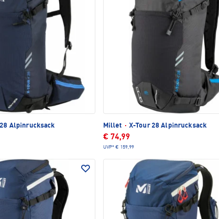
28 Alpinrucksack
Millet
·
X-Tour 28 Alpinrucksack
€ 74,99
UVP*
€ 159,99