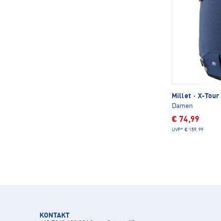
Millet
·
X-Tour 
Damen
€ 74,99
UVP*
€ 159,99
KONTAKT