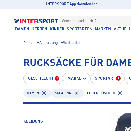
INTERSPORT App downloaden
Wonach suchst du?
DAMEN
HERREN
KINDER
SPORTARTEN
MARKEN
AKTUEL
Damen
Ausrüstung
Rucksäcke
RUCKSÄCKE FÜR DAMEN
GESCHLECHT
MARKE
SPORTART
1
1
DAMEN
SKI ALPIN
FILTER LÖSCHEN
KLEIDUNG