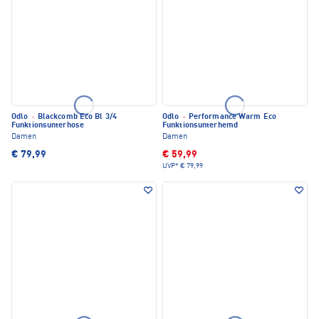
Odlo
·
Blackcomb Eco Bl 3/4
Odlo
·
Performance Warm Eco
Funktionsunterhose
Funktionsunterhemd
Damen
Damen
€ 79,99
€ 59,99
UVP*
€ 79,99