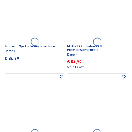
Löffler
·
3/4 Funktionsunterhose
McKINLEY
·
Rebecka II
Funktionsunterhemd
Damen
Damen
€ 84,99
€ 54,99
UVP*
€ 69,99