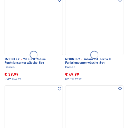
McKINLEY
·
Yalata & Yadina
McKINLEY
·
Yalata II & Lorna II
Funktionsunterwäsche-Set
Funktionsunterwäsche-Set
Damen
Damen
€ 39,99
€ 49,99
UVP*
€ 69,99
UVP*
€ 69,99