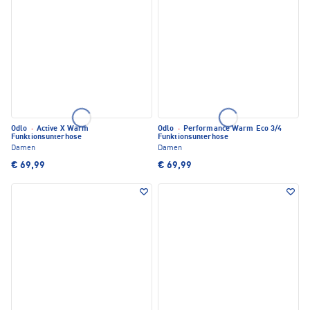
Odlo
·
Active X Warm
Odlo
·
Performance Warm Eco 3/4
Funktionsunterhose
Funktionsunterhose
Damen
Damen
€ 69,99
€ 69,99