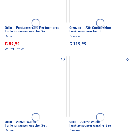
Odlo
·
Fundamentals Performance
Ortovox
·
230 Competition
Funktionsunterwäsche-Set
Funktionsunterhemd
Damen
Damen
€ 89,99
€ 119,99
UVP*
€ 149,99
Odlo
·
Active Warm
Odlo
·
Active Warm
Funktionsunterwäsche-Set
Funktionsunterwäsche-Set
Damen
Damen