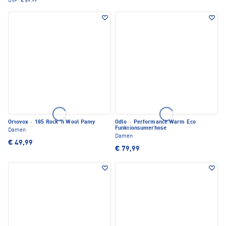
UVP*
€ 69,99
Ortovox
·
185 Rock 'n Wool Panty
Odlo
·
Performance Warm Eco
Funktionsunterhose
Damen
Damen
€ 49,99
€ 79,99