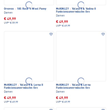
Ortovox
·
185 Rock 'n Wool Panty
McKINLEY
·
Yalata II & Yadina II
Funktionsunterwäsche-Set
Damen
Damen
€ 49,99
€ 49,99
UVP*
€ 59,99
UVP*
€ 69,99
McKINLEY
·
Yalata II & Lorna II
McKINLEY
·
Yalata & Lorna
Funktionsunterwäsche-Set
Funktionsunterwäsche-Set
Damen
Damen
€ 49,99
€ 49,99
UVP*
€ 69,99
UVP*
€ 69,99