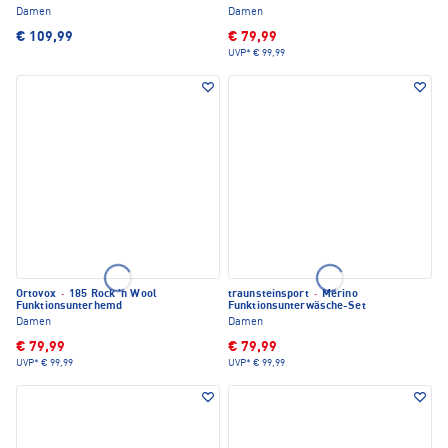
Damen
Damen
€ 109,99
€ 79,99
UVP*
€ 99,99
Ortovox
·
185 Rock 'n Wool
traunsteinsport
·
Merino
Funktionsunterhemd
Funktionsunterwäsche-Set
Damen
Damen
€ 79,99
€ 79,99
UVP*
€ 99,99
UVP*
€ 99,99