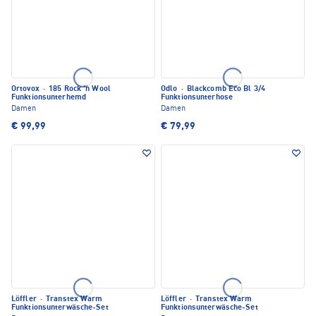
Ortovox
·
185 Rock 'n Wool
Odlo
·
Blackcomb Eco Bl 3/4
Funktionsunterhemd
Funktionsunterhose
Damen
Damen
€ 99,99
€ 79,99
Löffler
·
Transtex Warm
Löffler
·
Transtex Warm
Funktionsunterwäsche-Set
Funktionsunterwäsche-Set