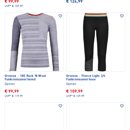
€ 99,99
€ 124,99
UVP*
€ 139,99
Ortovox
·
185 Rock 'N Wool
Ortovox
·
Fleece Light 3/4
Funktionsunterhemd
Funktionsunterhose
Damen
Damen
€ 99,99
€ 109,99
UVP*
€ 119,99
UVP*
€ 129,99