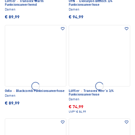
Löffler
·
Transtex Warm
UYN
·
Evolutyon Biotech 3/4
Funktionsunterhemd
Funktionsunterhose
Damen
Damen
€ 89,99
€ 94,99
Odlo
·
Blackcomb Funktionsunterhose
Löffler
·
Transtex Retr'x 3/4
Funktionsunterhose
Damen
Damen
€ 89,99
€ 74,99
UVP*
€ 84,99