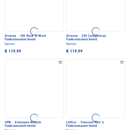
Ortovox
·
185 Rock 'N Wool
Ortovox
·
230 Competition
Funktionsunterhemd
Funktionsunterhemd
Damen
Damen
€ 119,99
€ 119,99
UYN
·
Evolutyon Biotech
Löffler
·
Transtex Retr'x
Funktionsunterhemd
Funktionsunterhemd