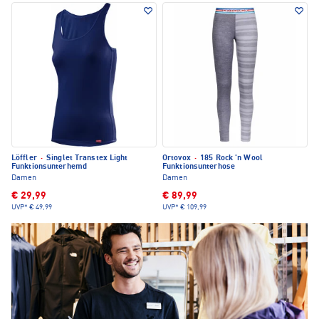
Löffler
·
Singlet Transtex Light
Ortovox
·
185 Rock 'n Wool
Funktionsunterhemd
Funktionsunterhose
Damen
Damen
€ 29,99
€ 89,99
UVP*
€ 49,99
UVP*
€ 109,99