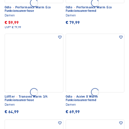
Odlo
·
Performance Warm Eco
Odlo
·
Performance Warm Eco
Funktionsunterhose
Funktionsunterhemd
Damen
Damen
€ 59,99
€ 79,99
UVP*
€ 79,99
Löffler
·
Transtex Warm 3/4
Odlo
·
Active X Warm
Funktionsunterhose
Funktionsunterhemd
Damen
Damen
€ 64,99
€ 69,99