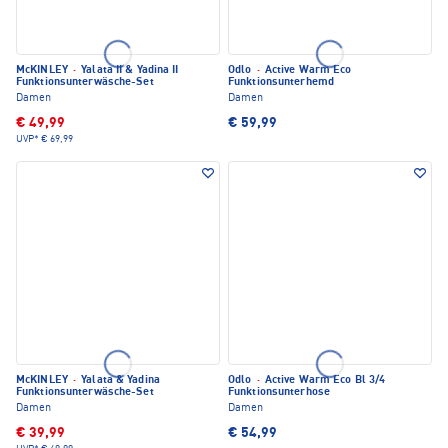
McKINLEY
·
Yalata II & Yadina II
Odlo
·
Active Warm Eco
Funktionsunterwäsche-Set
Funktionsunterhemd
Damen
Damen
€ 49,99
€ 59,99
UVP*
€ 69,99
McKINLEY
·
Yalata & Yadina
Odlo
·
Active Warm Eco Bl 3/4
Funktionsunterwäsche-Set
Funktionsunterhose
Damen
Damen
€ 39,99
€ 54,99