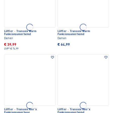
Löffler
·
Transtex Warm
Löffler
·
Transtex Warm
Funktionsunterhemd
Funktionsunterhemd
Damen
Damen
€ 39,99
€ 64,99
UVP*
€ 74,99
Löffler
·
Transtex Retr'x
Löffler
·
Transtex Retr'x
Funktionsunterhose
Funktionsunterhemd