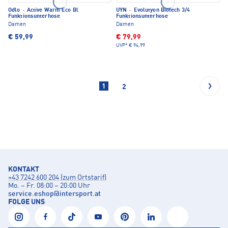
Odlo
·
Active Warm Eco Bl
UYN
·
Evolutyon Biotech 3/4
Funktionsunterhose
Funktionsunterhose
Damen
Damen
€ 59,99
€ 79,99
UVP*
€ 94,99
1
2
KONTAKT
+43 7242 600 204 (zum Ortstarif)
Mo. – Fr. 08:00 – 20:00 Uhr
service.eshop
@
intersport.at
FOLGE UNS