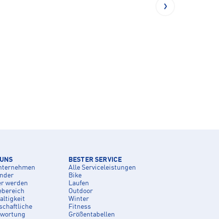
 UNS
BESTER SERVICE
nternehmen
Alle Serviceleistungen
inder
Bike
er werden
Laufen
ebereich
Outdoor
ltigkeit
Winter
schaftliche
Fitness
twortung
Größentabellen