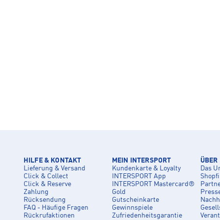
HILFE & KONTAKT
MEIN INTERSPORT
ÜBER
Lieferung & Versand
Kundenkarte & Loyalty
Das U
Click & Collect
INTERSPORT App
Shopf
Click & Reserve
INTERSPORT Mastercard®
Partn
Zahlung
Gold
Press
Rücksendung
Gutscheinkarte
Nachha
FAQ - Häufige Fragen
Gewinnspiele
Gesell
Rückrufaktionen
Zufriedenheitsgarantie
Veran