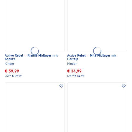
Active Rebel
·
Rianne Midlayer mit
Active Rebel
·
Mila Midlayer mit
Kapuze
Halfzip
Kinder
Kinder
€ 59,99
€ 34,99
UVP*
€ 89,99
UVP*
€ 54,99