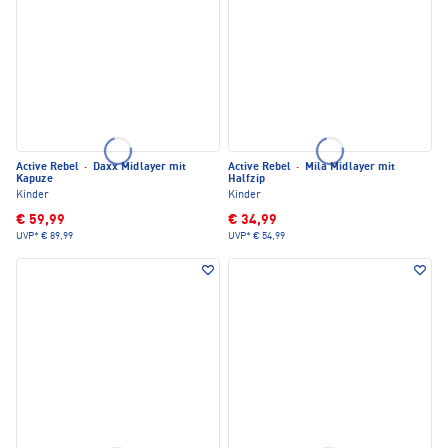
Active Rebel
·
Daxx Midlayer mit
Active Rebel
·
Mila Midlayer mit
Kapuze
Halfzip
Kinder
Kinder
€ 59,99
€ 34,99
UVP*
€ 89,99
UVP*
€ 54,99