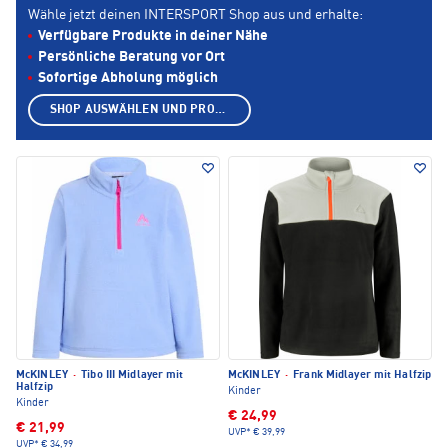
Wähle jetzt deinen INTERSPORT Shop aus und erhalte:
Verfügbare Produkte in deiner Nähe
Persönliche Beratung vor Ort
Sofortige Abholung möglich
SHOP AUSWÄHLEN UND PRODUKTE ANZEIGEN
McKINLEY
·
Tibo III Midlayer mit
McKINLEY
·
Frank Midlayer mit Halfzip
Halfzip
Kinder
Kinder
€ 24,99
€ 21,99
UVP*
€ 39,99
UVP*
€ 34,99