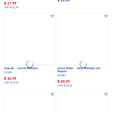
€ 49,99
€ 21,99
UVP*
€ 34,99
Icepeak
·
Lacona Midlayer
Active Rebel
·
Daxx Midlayer mit
Kapuze
Kinder
Kinder
€ 34,99
€ 59,99
UVP*
€ 39,99
UVP*
€ 89,99