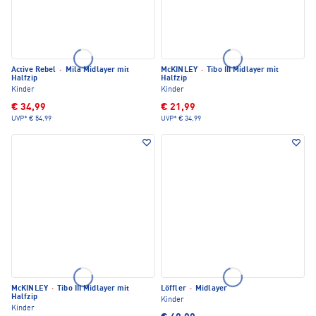
Active Rebel
·
Mila Midlayer mit
McKINLEY
·
Tibo III Midlayer mit
Halfzip
Halfzip
Kinder
Kinder
€ 34,99
€ 21,99
UVP*
€ 54,99
UVP*
€ 34,99
McKINLEY
·
Tibo III Midlayer mit
Löffler
·
Midlayer
Halfzip
Kinder
Kinder