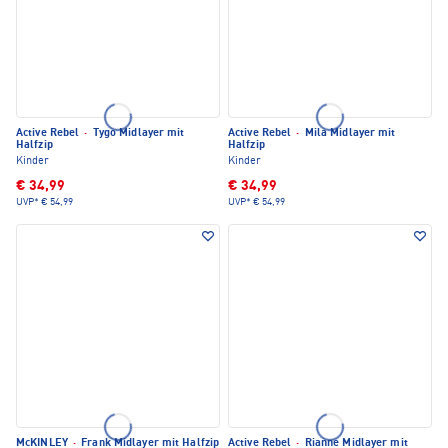
Active Rebel
·
Tygo Midlayer mit
Active Rebel
·
Mila Midlayer mit
Halfzip
Halfzip
Kinder
Kinder
€ 34,99
€ 34,99
UVP*
€ 54,99
UVP*
€ 54,99
McKINLEY
·
Frank Midlayer mit Halfzip
Active Rebel
·
Rianne Midlayer mit