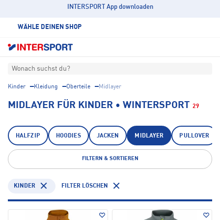
INTERSPORT App downloaden
WÄHLE DEINEN SHOP
Wonach suchst du?
Kinder
Kleidung
Oberteile
Midlayer
MIDLAYER FÜR KINDER • WINTERSPORT
29
HALFZIP
HOODIES
JACKEN
MIDLAYER
PULLOVER
FILTERN & SORTIEREN
KINDER
FILTER LÖSCHEN