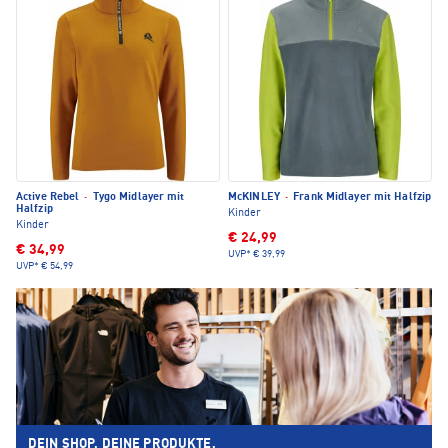
Active Rebel
·
Tygo Midlayer mit
McKINLEY
·
Frank Midlayer mit Halfzip
Halfzip
Kinder
Kinder
€ 24,99
€ 34,99
UVP*
€ 39,99
UVP*
€ 54,99
DEIN SHOP. DEINE PRODUKTE.