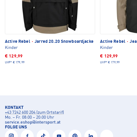
Active Rebel
·
Jarred 20.20 Snowboardjacke
Active Rebel
·
Jea
Kinder
Kinder
€ 129,99
€ 129,99
UVP*
€ 179,99
UVP*
€ 179,99
KONTAKT
+43 7242 600 204 (zum Ortstarif)
Mo. – Fr. 08:00 – 20:00 Uhr
service.eshop
@
intersport.at
FOLGE UNS