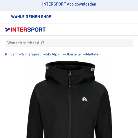
INTERSPORT App downloaden
WÄHLE DEINEN SHOP
Wonach suchst du?
Kinder
Wintersport
Ski Alpin
Oberteile
Midlayer