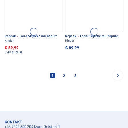
Icepeak
·
Latta Skijacke mit Kapuze
Icepeak
·
Loris Skijacke mit Kapuze
Kinder
Kinder
€ 89,99
€ 89,99
UVP*
€ 109,99
1
2
3
KONTAKT
+43 7242 600 204 (zum Ortstarif)