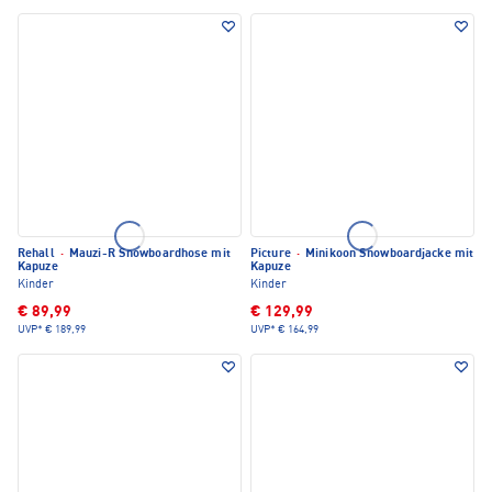
Rehall
·
Mauzi-R Snowboardhose mit
Picture
·
Minikoon Snowboardjacke mit
Kapuze
Kapuze
Kinder
Kinder
€ 89,99
€ 129,99
UVP*
€ 189,99
UVP*
€ 164,99