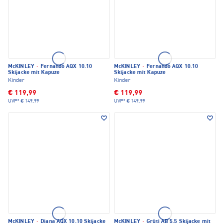
McKINLEY
·
Fernando AQX 10.10
McKINLEY
·
Fernando AQX 10.10
Skijacke mit Kapuze
Skijacke mit Kapuze
Kinder
Kinder
€ 119,99
€ 119,99
UVP*
€ 149,99
UVP*
€ 149,99
McKINLEY
·
Diana AQX 10.10 Skijacke
McKINLEY
·
Grüti AB 5.5 Skijacke mit