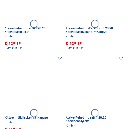
Active Rebel
·
Jarred 20.20
Active Rebel
·
Waterloo II 20.20
Snowboardjacke
Snowboardjacke mit Kapuze
Kinder
Kinder
€ 129,99
€ 129,99
UVP*
€ 179,99
UVP*
€ 179,99
Killtec
·
Skijacke mit Kapuze
Active Rebel
·
Jean II 20.20
Snowboardjacke
Kinder
Kinder