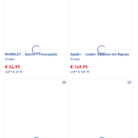
McKINLEY
·
Danilo T Fleecejacke
Spyder
·
Leader Skijacke mit Kapuze
Kinder
Kinder
€ 24,99
€ 149,99
UVP*
€ 39,99
UVP*
€ 189,99