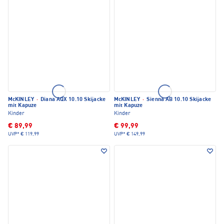
McKINLEY
·
Diana AQX 10.10 Skijacke
McKINLEY
·
Sienna AB 10.10 Skijacke
mit Kapuze
mit Kapuze
Kinder
Kinder
€ 89,99
€ 99,99
UVP*
€ 119,99
UVP*
€ 149,99