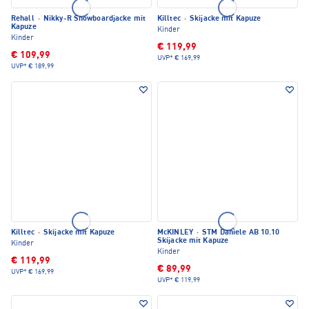
Rehall
·
Nikky-R Snowboardjacke mit
Killtec
·
Skijacke mit Kapuze
Kapuze
Kinder
Kinder
€ 119,99
€ 109,99
UVP*
€ 169,99
UVP*
€ 189,99
Killtec
·
Skijacke mit Kapuze
McKINLEY
·
STM Daniele AB 10.10
Skijacke mit Kapuze
Kinder
Kinder
€ 119,99
€ 89,99
UVP*
€ 169,99
UVP*
€ 119,99