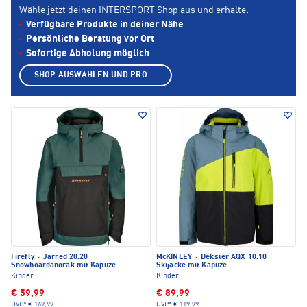
Wähle jetzt deinen INTERSPORT Shop aus und erhalte:
Verfügbare Produkte in deiner Nähe
Persönliche Beratung vor Ort
Sofortige Abholung möglich
SHOP AUSWÄHLEN UND PRODUKTE ANZEIGEN
Firefly
·
Jarred 20.20
McKINLEY
·
Dekster AQX 10.10
Snowboardanorak mit Kapuze
Skijacke mit Kapuze
Kinder
Kinder
€ 59,99
€ 89,99
UVP*
€ 169,99
UVP*
€ 119,99