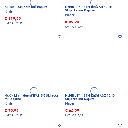
Killtec
·
Skijacke mit Kapuze
McKINLEY
·
STM Inika AB 10.10
Skijacke mit Kapuze
Kinder
Kinder
€ 119,99
€ 89,99
UVP*
€ 169,99
UVP*
€ 119,99
McKINLEY
·
Geena II AB 5.5 Skijacke
McKINLEY
·
STM David AQX 10.10
mit Kapuze
Skijacke mit Kapuze
Kinder
Kinder
€ 79,99
€ 64,99
UVP*
€ 149,99
UVP*
€ 119,99