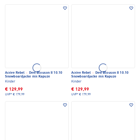
Active Rebel
·
Devi Blouson II 10.10
Active Rebel
·
Devi Blouson II 10.10
Snowboardjacke mit Kapuze
Snowboardjacke mit Kapuze
Kinder
Kinder
€ 129,99
€ 129,99
UVP*
€ 179,99
UVP*
€ 179,99