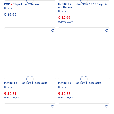
CMP
·
Skijacke mit Kapuze
McKINLEY
·
Ethan AQX 10.10 Skijacke
mit Kapuze
Kinder
Kinder
€ 69,99
€ 54,99
UVP*
€ 69,99
McKINLEY
·
Danilo II Fleecejacke
McKINLEY
·
Danilo II Fleecejacke
Kinder
Kinder
€ 24,99
€ 24,99
UVP*
€ 39,99
UVP*
€ 39,99