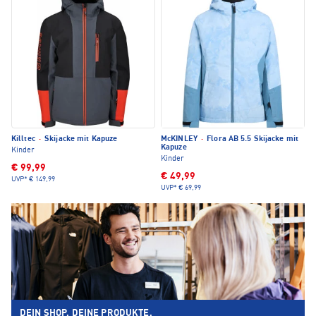
Killtec
·
Skijacke mit Kapuze
McKINLEY
·
Flora AB 5.5 Skijacke mit
Kapuze
Kinder
Kinder
€ 99,99
€ 49,99
UVP*
€ 149,99
UVP*
€ 69,99
DEIN SHOP. DEINE PRODUKTE.