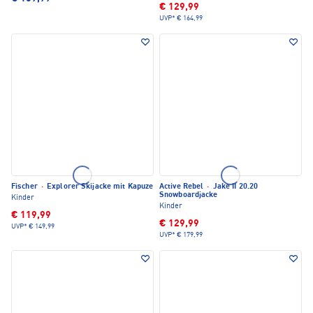
€ 129,99
UVP*
€ 164,99
Fischer
·
Explorer Skijacke mit Kapuze
Active Rebel
·
Jake II 20.20
Snowboardjacke
Kinder
Kinder
€ 119,99
€ 129,99
UVP*
€ 149,99
UVP*
€ 179,99