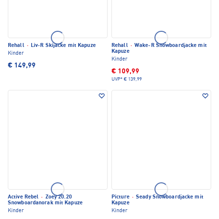
Rehall
·
Liv-R Skijacke mit Kapuze
Rehall
·
Wake-R Snowboardjacke mit
Kapuze
Kinder
Kinder
€ 149,99
€ 109,99
UVP*
€ 139,99
Active Rebel
·
Zoey 20.20
Picture
·
Seady Snowboardjacke mit
Snowboardanorak mit Kapuze
Kapuze
Kinder
Kinder