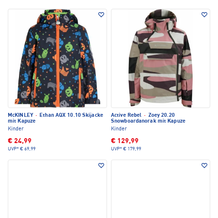
McKINLEY
·
Ethan AQX 10.10 Skijacke
Active Rebel
·
Zoey 20.20
mit Kapuze
Snowboardanorak mit Kapuze
Kinder
Kinder
€ 24,99
€ 129,99
UVP*
€ 69,99
UVP*
€ 179,99