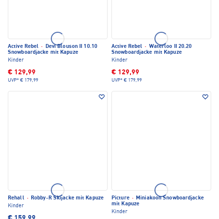
Active Rebel
·
Devi Blouson II 10.10
Active Rebel
·
Waterloo II 20.20
Snowboardjacke mit Kapuze
Snowboardjacke mit Kapuze
Kinder
Kinder
€ 129,99
€ 129,99
UVP*
€ 179,99
UVP*
€ 179,99
Rehall
·
Robby-R Skijacke mit Kapuze
Picture
·
Miniakoon Snowboardjacke
mit Kapuze
Kinder
Kinder
€ 159,99