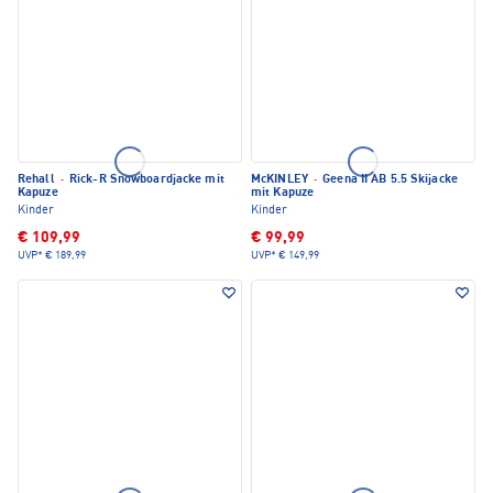
Rehall
·
Rick-R Snowboardjacke mit
McKINLEY
·
Geena II AB 5.5 Skijacke
Kapuze
mit Kapuze
Kinder
Kinder
€ 109,99
€ 99,99
UVP*
€ 189,99
UVP*
€ 149,99