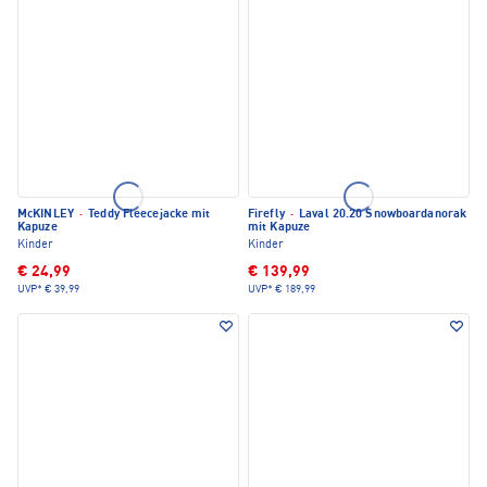
McKINLEY
·
Teddy Fleecejacke mit
Firefly
·
Laval 20.20 Snowboardanorak
Kapuze
mit Kapuze
Kinder
Kinder
€ 24,99
€ 139,99
UVP*
€ 39,99
UVP*
€ 189,99