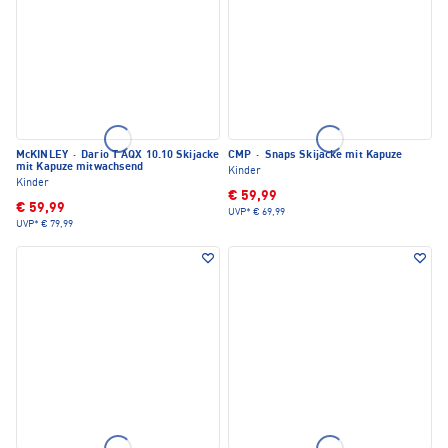
McKINLEY
·
Dario T AQX 10.10 Skijacke
CMP
·
Snaps Skijacke mit Kapuze
mit Kapuze mitwachsend
Kinder
Kinder
€ 59,99
€ 59,99
UVP*
€ 69,99
UVP*
€ 79,99