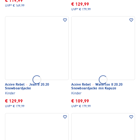
€ 119,99
€ 129,99
UVP*
€ 169,99
UVP*
€ 179,99
Active Rebel
·
Jean II 20.20
Active Rebel
·
Waterloo II 20.20
Snowboardjacke
Snowboardjacke mit Kapuze
Kinder
Kinder
€ 129,99
€ 109,99
UVP*
€ 179,99
UVP*
€ 179,99