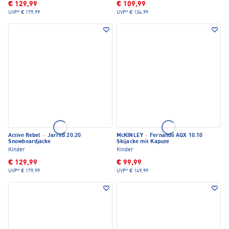
€ 129,99
€ 109,99
UVP*
€ 179,99
UVP*
€ 134,99
Active Rebel
·
Jarred 20.20
McKINLEY
·
Fernando AQX 10.10
Snowboardjacke
Skijacke mit Kapuze
Kinder
Kinder
€ 129,99
€ 99,99
UVP*
€ 179,99
UVP*
€ 149,99