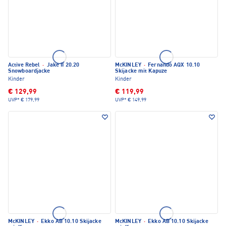
Active Rebel
·
Jake II 20.20
McKINLEY
·
Fernando AQX 10.10
Snowboardjacke
Skijacke mit Kapuze
Kinder
Kinder
€ 129,99
€ 119,99
UVP*
€ 179,99
UVP*
€ 149,99
McKINLEY
·
Ekko AB 10.10 Skijacke
McKINLEY
·
Ekko AB 10.10 Skijacke