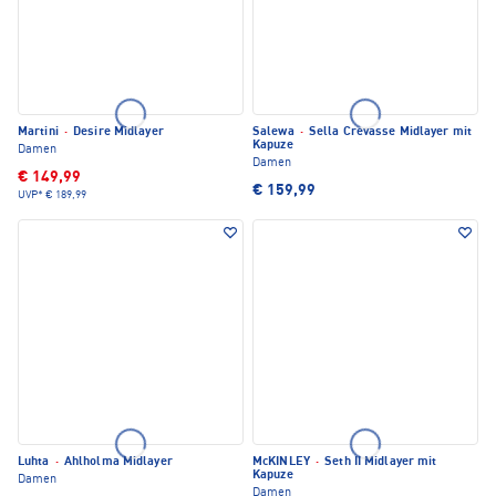
Martini
·
Desire Midlayer
Salewa
·
Sella Crevasse Midlayer mit
Kapuze
Damen
Damen
€ 149,99
€ 159,99
UVP*
€ 189,99
Luhta
·
Ahlholma Midlayer
McKINLEY
·
Seth II Midlayer mit
Kapuze
Damen
Damen