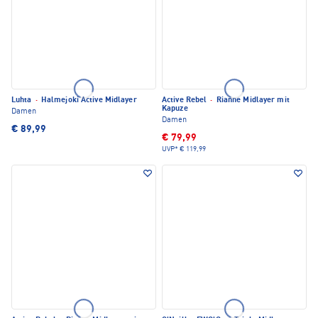
Luhta
·
Halmejoki Active Midlayer
Active Rebel
·
Rianne Midlayer mit
Kapuze
Damen
Damen
€ 89,99
€ 79,99
UVP*
€ 119,99