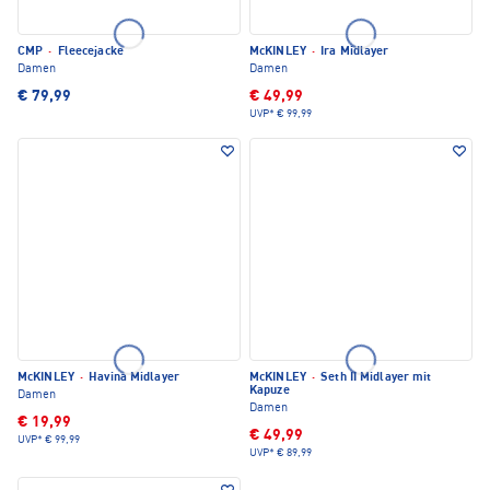
CMP
·
Fleecejacke
McKINLEY
·
Ira Midlayer
Damen
Damen
€ 79,99
€ 49,99
UVP*
€ 99,99
McKINLEY
·
Havina Midlayer
McKINLEY
·
Seth II Midlayer mit
Kapuze
Damen
Damen
€ 19,99
€ 49,99
UVP*
€ 99,99
UVP*
€ 89,99