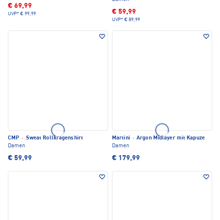
€ 69,99
€ 59,99
UVP*
€ 99,99
UVP*
€ 89,99
CMP
·
Sweat Rollkragenshirt
Martini
·
Argon Midlayer mit Kapuze
Damen
Damen
€ 59,99
€ 179,99