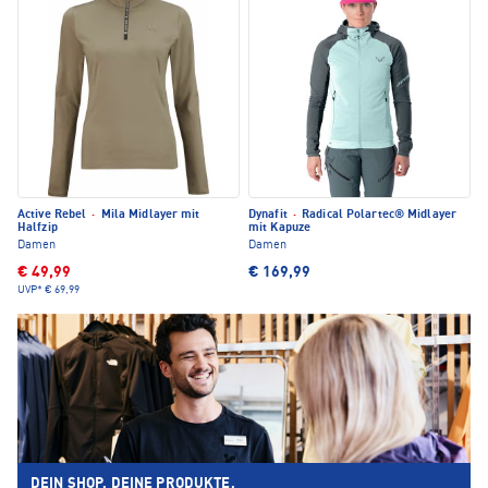
Active Rebel
·
Mila Midlayer mit
Dynafit
·
Radical Polartec® Midlayer
Halfzip
mit Kapuze
Damen
Damen
€ 49,99
€ 169,99
UVP*
€ 69,99
DEIN SHOP. DEINE PRODUKTE.