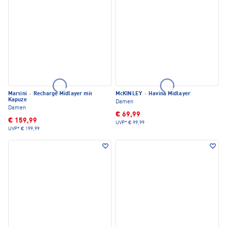
Martini
·
Recharge Midlayer mit
McKINLEY
·
Havina Midlayer
Kapuze
Damen
Damen
€ 69,99
€ 159,99
UVP*
€ 99,99
UVP*
€ 199,99