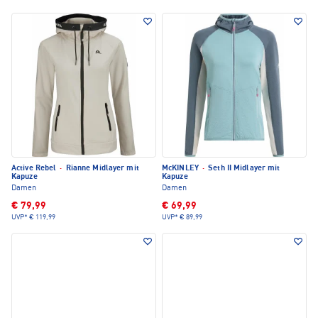
Active Rebel
·
Rianne Midlayer mit
McKINLEY
·
Seth II Midlayer mit
Kapuze
Kapuze
Damen
Damen
€ 79,99
€ 69,99
UVP*
€ 119,99
UVP*
€ 89,99