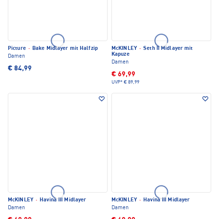
Picture
·
Bake Midlayer mit Halfzip
McKINLEY
·
Seth II Midlayer mit
Kapuze
Damen
Damen
€ 84,99
€ 69,99
UVP*
€ 89,99
McKINLEY
·
Havina III Midlayer
McKINLEY
·
Havina III Midlayer
Damen
Damen