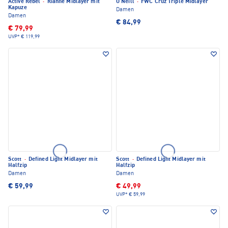
Active Rebel
·
Rianne Midlayer mit
O'Neill
·
FWC'Cruz Triple Midlayer
Kapuze
Damen
Damen
€ 84,99
€ 79,99
UVP*
€ 119,99
Scott
·
Defined Light Midlayer mit
Scott
·
Defined Light Midlayer mit
Halfzip
Halfzip
Damen
Damen
€ 59,99
€ 49,99
UVP*
€ 59,99