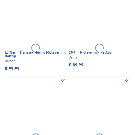
Löffler
·
Transtex Merino Midlayer mit
CMP
·
Midlayer mit Halfzip
Halfzip
Damen
Damen
€ 89,99
€ 99,99