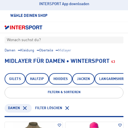
INTERSPORT App downloaden
WÄHLE DEINEN SHOP
Wonach suchst du?
Damen
Kleidung
Oberteile
Midlayer
MIDLAYER FÜR DAMEN • WINTERSPORT
43
GILETS
HALFZIP
HOODIES
JACKEN
LANGARMSHIRTS
FILTERN & SORTIEREN
DAMEN
FILTER LÖSCHEN