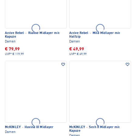
Active Rebel
·
Rianne Midlayer mit
Active Rebel
·
Mila Midlayer mit
Kapuze
Halfzip
Damen
Damen
€ 79,99
€ 49,99
UVP*
€ 119,99
UVP*
€ 69,99
McKINLEY
·
Havina III Midlayer
McKINLEY
·
Seth II Midlayer mit
Kapuze
Damen
Damen