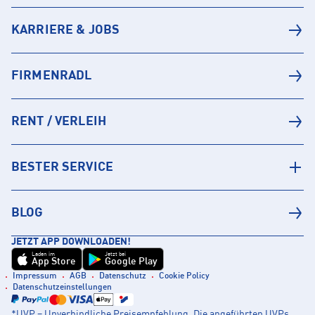
KARRIERE & JOBS
FIRMENRADL
RENT / VERLEIH
BESTER SERVICE
BLOG
JETZT APP DOWNLOADEN!
Laden im
Jetzt bei
App Store
Google Play
Impressum
AGB
Datenschutz
Cookie Policy
Datenschutzeinstellungen
*UVP = Unverbindliche Preisempfehlung. Die angeführten UVPs