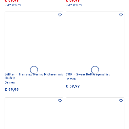
€ 69,99
€ 69,99
UVP*
€ 99,99
UVP*
€ 99,99
Löffler
·
Transtex Merino Midlayer mit
CMP
·
Sweat Rollkragenshirt
Halfzip
Damen
Damen
€ 59,99
€ 99,99