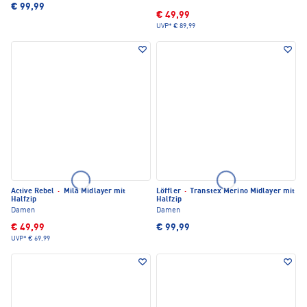
€ 99,99
€ 49,99
UVP*
€ 89,99
Active Rebel
·
Mila Midlayer mit
Löffler
·
Transtex Merino Midlayer mit
Halfzip
Halfzip
Damen
Damen
€ 49,99
€ 99,99
UVP*
€ 69,99